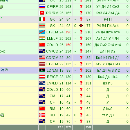
илд
GK
25
219
-
241
В4
П4
Р4
Ат4
0
CF
/
RF
26
163
-
168
У4
Д4
И4
См2
0
RD
/
RM
26
165
-
170
Км3
Л4
Ат4
Д4
0
и
GK
24
84
-
87
Р4
П
0
GK
24
93
0
77
Р4
В4
П4
Ат4
0
CF
/
CM
24
196
-
210
У4
Д4
Шт4
Ат4
0
LM
/
LF
25
162
-
167
Ат4
Д4
Уг4
Л4
0
CD
/
LD
25
150
-
150
Д4
См2
От4
Ат4
0
онс
CM
/
CD
24
134
-
147
Д4
П4
И2
0
CD
/
CM
22
80
-
82
Км4
К4
Пк4
Д4
0
CF
/
CM
22
125
-
125
Ат2
У3
Д4
См3
0
и
(8)
LD
/
LM
19
99
-
102
Пк4
Д4
Ат3
Уг2
0
RF
/
CF
23
130
-
130
Км4
Д4
Шт4
0
LM
/
LD
21
114
-
131
Д3
И3
0
CD
/
LD
19
60
-
64
Д
0
CM
17
41
-
44
Д
0
CF
16
42
-
48
У
0
RM
19
60
-
62
Д
Км2
0
RD
19
42
0
43
Уг
И
Д3
0
CF
19
76
-
87
Д
0
22.6
2770
2902