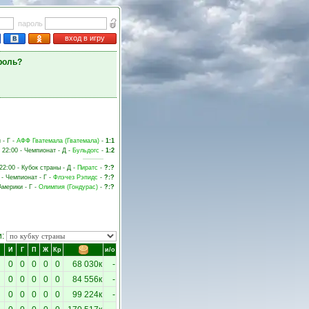
пароль
вход в игру
роль?
 - Г -
АФФ Гватемала (Гватемала)
-
1:1
 22:00 - Чемпионат - Д -
Бульдогс
-
1:2
22:00 - Кубок страны - Д -
Пиратс
-
?:?
 - Чемпионат - Г -
Флэчез Рэпидс
-
?:?
Америки - Г -
Олимпия (Гондурас)
-
?:?
и:
И
Г
П
Ж
Кр
и/о
0
0
0
0
0
68 030к
-
0
0
0
0
0
84 556к
-
0
0
0
0
0
99 224к
-