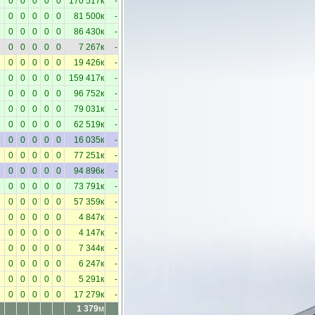
0
0
0
0
0
170 517к
-
0
0
0
0
0
81 500к
-
0
0
0
0
0
86 430к
-
0
0
0
0
0
7 267к
-
0
0
0
0
0
19 426к
-
0
0
0
0
0
159 417к
-
0
0
0
0
0
96 752к
-
0
0
0
0
0
79 031к
-
0
0
0
0
0
62 519к
-
0
0
0
0
0
16 035к
-
0
0
0
0
0
77 251к
-
0
0
0
0
0
94 896к
-
0
0
0
0
0
73 791к
-
0
0
0
0
0
57 359к
-
0
0
0
0
0
4 847к
-
0
0
0
0
0
4 147к
-
0
0
0
0
0
7 344к
-
0
0
0
0
0
6 247к
-
0
0
0
0
0
5 291к
-
0
0
0
0
0
17 279к
-
1 379
м