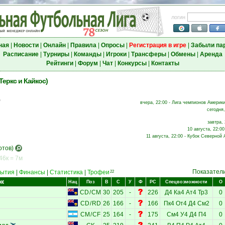
логин
ная
|
Новости
|
Онлайн
|
Правила
|
Опросы
|
Регистрация в игре
|
Забыли па
Расписание
|
Турниры
|
Команды
|
Игроки
|
Трансферы
|
Обмены
|
Аренда
Рейтинги
|
Форум
|
Чат
|
Конкурсы
|
Контакты
еркс и Кайкос)
о
вчера, 22:00 - Лига чемпионов Америки
сегодня,
завтра, 
10 августа, 22:00
11 августа, 22:00 - Кубок Северной 
отов)
46к = 7м
Показател
ытия
|
Финансы
|
Статистика
|
Трофеи
22
ок
Нац
Поз
В
С
У
Ф
РС
Спецвозможности
О
CD
/
CM
30
205
-
226
Д4
Ка4
Ат4
Тр3
0
CD
/
RD
26
166
-
166
Пк4
От4
Д4
См2
0
CM
/
CF
25
164
-
175
См4
У4
Д4
П4
0