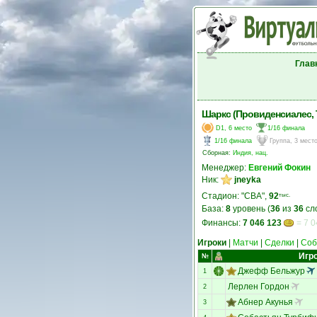
Глав
Шаркс (Провиденсиалес, Т
D1, 6 место
1/16 финала
1/16 финала
Группа, 3 мест
Сборная:
Индия, нац.
Менеджер:
Евгений Фокин
Ник:
jneyka
Стадион: "СВА",
92
тыс.
База:
8
уровень (
36
из
36
сл
Финансы:
7 046 123
= 7 0
Игроки
|
Матчи
|
Сделки
|
Соб
Игр
№
Джефф Бельжур
1
Лерлен Гордон
2
Абнер Акунья
3