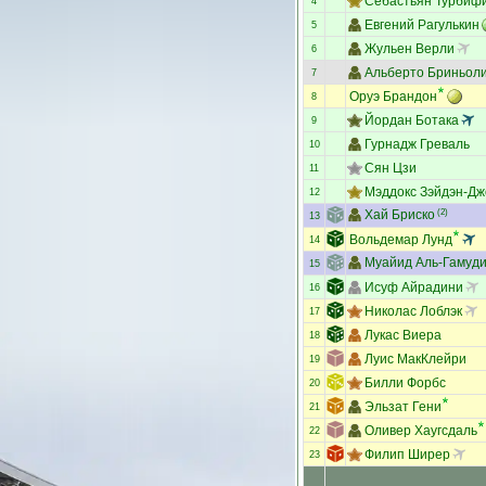
Себастьян Турбиф
4
Евгений Рагулькин
5
Жульен Верли
6
Альберто Бриньол
7
Оруэ Брандон
8
Йордан Ботака
9
Гурнадж Греваль
10
Сян Цзи
11
Мэддокс Зэйдэн-Дж
12
Хай Бриско
(2)
13
Вольдемар Лунд
14
Муайид Аль-Гамуд
15
Исуф Айрадини
16
Николас Лоблэк
17
Лукас Виера
18
Луис МакКлейри
19
Билли Форбс
20
Эльзат Гени
21
Оливер Хаугсдаль
22
Филип Ширер
23