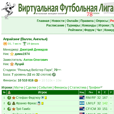
Главная
|
Новости
|
Онлайн
|
Правила
|
Опросы
|
Ре
Расписание
|
Турниры
|
Команды
|
Игроки
|
Т
Рейтинги
|
Форум
|
Чат
|
Конку
Апрайзинг (Валли, Ангилья)
D1, 7 место
1/8 финала
Менеджер:
Дмитрий Демидов
Ник:
дима1974
Заместитель:
Антон Олегович
Ник:
Луций
Стадион: "Рональд Вебстер Парк",
70
тыс.
База:
7
уровень (
32
из
32
слотов)
Финансы:
10 510 816
= 10 510к = 10м
Игроки
|
Матчи
|
Сделки
|
События
|
Финансы
|
Статистика
|
Трофеи
47
Игрок
№
Нац
Поз
В
С
У
Стефан Фидткоу
RM
/
RF
32
167
-
1
Франко Фриас
LM
/
LF
32
142
-
2
Трё Гамбс
CF
/
CM
30
151
-
3