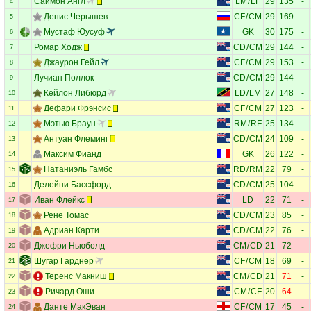
Саймон Англ
LM
/
LF
29
135
-
4
Денис Черышев
CF
/
CM
29
169
-
5
Мустаф Юусуф
GK
30
175
-
6
Ромар Ходж
CD
/
CM
29
144
-
7
Джаурон Гейл
CF
/
CM
29
153
-
8
Лучиан Поллок
CD
/
CM
29
144
-
9
Кейлон Либюрд
LD
/
LM
27
148
-
10
Дефари Фрэнсис
CF
/
CM
27
123
-
11
Мэтью Браун
RM
/
RF
25
134
-
12
Антуан Флеминг
CD
/
CM
24
109
-
13
Максим Фианд
GK
26
122
-
14
Натаниэль Гамбс
RD
/
RM
22
79
-
15
Делейни Бассфорд
CD
/
CM
25
104
-
16
Иван Флейкс
LD
22
71
-
17
Рене Томас
CD
/
CM
23
85
-
18
Адриан Карти
CD
/
CM
22
76
-
19
Джефри Ньюболд
CM
/
CD
21
72
-
20
Шугар Гарднер
CF
/
CM
18
69
-
21
Теренс Макниш
CM
/
CD
21
71
-
22
Ричард Оши
CM
/
CF
20
64
-
23
Данте МакЭван
CF
/
CM
17
45
-
24