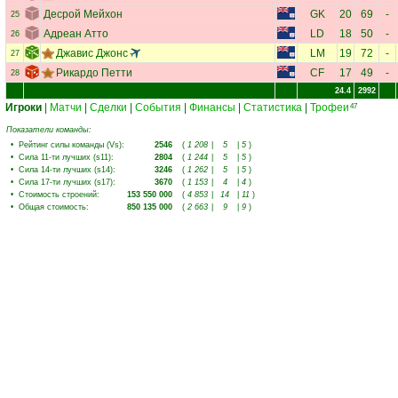
Десрой Мейхон
GK
20
69
-
25
Адреан Атто
LD
18
50
-
26
Джавис Джонс
LM
19
72
-
27
Рикардо Петти
CF
17
49
-
28
24.4
2992
Игроки
|
Матчи
|
Сделки
|
События
|
Финансы
|
Статистика
|
Трофеи
47
Показатели команды:
•
Рейтинг силы команды (Vs)
:
2546
(
1 208
|
5
|
5
)
•
Сила 11-ти лучших (s11)
:
2804
(
1 244
|
5
|
5
)
•
Сила 14-ти лучших (s14)
:
3246
(
1 262
|
5
|
5
)
•
Сила 17-ти лучших (s17)
:
3670
(
1 153
|
4
|
4
)
•
Стоимость строений
:
153 550 000
(
4 853
|
14
|
11
)
•
Общая стоимость
:
850 135 000
(
2 663
|
9
|
9
)