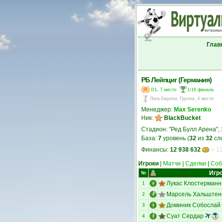
Глав
РБ Лейпциг (Германия)
D1, 7 место
1/16 финала
Лига Европы
:
Группа, 4 место
Менеджер:
Max Serenko
Ник:
BlackBucket
Стадион: "Ред Булл Арена",
База:
7
уровень (
32
из
32
сл
Финансы:
12 938 632
= 12
Игроки
|
Матчи
|
Сделки
|
Соб
Игр
№
Лукас Клостерманн
1
Марсель Хальштен
2
Доминик Собослай
3
Суат Сердар
4