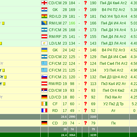
CD
/
CM
29
184
-
190
Пк4
Д4
Км4
Ат2
4.3
GK
28
169
-
169
В4
Р4
П2
Ат2
5.3
RD
/
LD
29
181
-
181
Пк3
Уг4
Тр3
Ат4
4.5
RM
/
LM
27
166
-
166
Пк4
Д4
И4
Ат4
5.0
CF
/
CM
26
168
-
173
Пк4
Д4
У4
Ат4
5.1
RM
/
RF
25
141
-
155
Пк4
Д4
Л4
Ат2
4.5
LD
/
LM
23
134
-
143
Пк4
Д3
Л4
Ат4
4.4
GK
24
142
-
146
В4
Р4
П2
Ат3
4.5
CD
/
CM
22
125
-
129
Пк4
Д4
И4
См4
4.3
CF
/
CM
22
124
-
124
Пк4
См4
П4
Ат2
4.5
CF
/
CM
21
125
-
134
У3
Пк4
Ат2
4.9
CF
/
CM
21
120
-
132
Пк4
Д3
Шт4
Ат2
4.4
RM
/
RD
19
98
-
113
Пк3
Ка4
И2
Ат
4.2
CD
/
CM
19
93
-
93
Пк4
От4
Км2
4.2
LD
/
CD
18
80
-
92
Пк3
Км
Ат
4.2
CF
17
60
-
69
У2
Пк2
Д
Тр
5.2
RD
17
49
-
52
Ат
0
24.6
2990
3160
CD
20
74
-
79
Пк
20
74
79
24.4
3064
3239