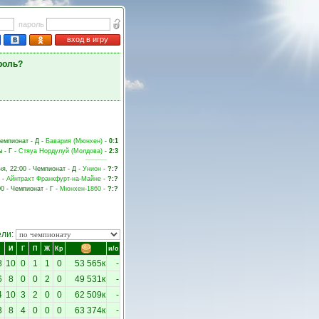
пароль
вход в игру
роль?
Чемпионат - Д -
Бавария (Мюнхен)
-
0:1
 - Г -
Стяуа Нордулуй (Молдова)
-
2:3
ня, 22:00 - Чемпионат - Д -
Унион
-
?:?
Д -
Айнтрахт Франкфурт-на-Майне
-
?:?
00 - Чемпионат - Г -
Мюнхен-1860
-
?:?
ели:
И
Г
П
Ж
Кр
и/о
8
10
0
1
1
0
53 565к
-
6
8
0
0
2
0
49 531к
-
4
10
3
2
0
0
62 509к
-
3
8
4
0
0
0
63 374к
-