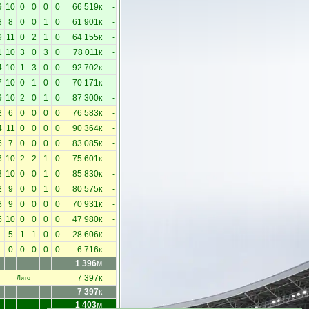
9
10
0
0
0
0
66 519к
-
8
8
0
0
1
0
61 901к
-
9
11
0
2
1
0
64 155к
-
1
10
3
0
3
0
78 011к
-
4
10
1
3
0
0
92 702к
-
7
10
0
1
0
0
70 171к
-
9
10
2
0
1
0
87 300к
-
2
6
0
0
0
0
76 583к
-
4
11
0
0
0
0
90 364к
-
6
7
0
0
0
0
83 085к
-
6
10
2
2
1
0
75 601к
-
3
10
0
0
1
0
85 830к
-
2
9
0
0
1
0
80 575к
-
8
9
0
0
0
0
70 931к
-
5
10
0
0
0
0
47 980к
-
5
1
1
0
0
28 606к
-
0
0
0
0
0
6 716к
-
1 396
м
-
7 397к
Лито
7 397
к
1 403
м