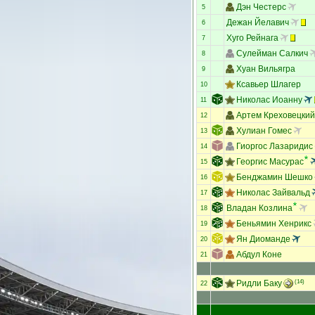
Дэн Честерс
5
Дежан Йелавич
6
Хуго Рейнага
7
Сулейман Салкич
8
Хуан Вильягра
9
Ксавьер Шлагер
10
Николас Иоанну
11
Артем Креховецкий
12
Хулиан Гомес
13
Гиоргос Лазаридис
14
Георгис Масурас
15
Бенджамин Шешко
16
Николас Зайвальд
17
Владан Козлина
18
Беньямин Хенрикс
19
Ян Диоманде
20
Абдул Коне
21
Ридли Баку
(14)
22