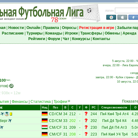
логин
ная
|
Новости
|
Онлайн
|
Правила
|
Опросы
|
Регистрация в игре
|
Забыли па
Расписание
|
Турниры
|
Команды
|
Игроки
|
Трансферы
|
Обмены
|
Аренда
Рейтинги
|
Форум
|
Чат
|
Конкурсы
|
Контакты
5 августа, 22:00 - 
вчера, 22:00 - Лига Европы
сегод
завтра, 22:00 - Кубок страны - 
100
тыс.
10 августа, 22:
отов)
 938к = 12м
Показат
ытия
|
Финансы
|
Статистика
|
Трофеи
19
ок
Нац
Поз
В
С
У
Ф
РС
Спецвозможности
О
CD
/
CM
34
212
-
244
Пк4
Км4
Тр4
Ат4
4.2
берг
CD
/
CM
33
202
-
202
Пк4
Д4
Тр4
К4
4.4
CM
/
CF
31
209
-
230
Пк4
Д4
П4
Ат3
5.0
CM
/
CF
31
208
-
223
Пк4
Км4
У4
Тр4
5.6