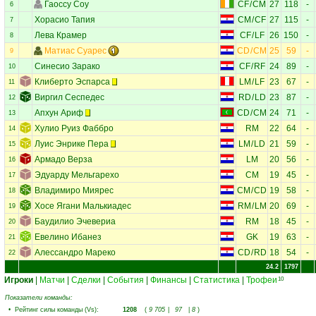
Гаоссу Соу
CF
/
CM
27
118
-
6
Хорасио Тапия
CM
/
CF
27
115
-
7
Лева Крамер
CF
/
LF
26
150
-
8
Матиас Суарес
CD
/
CM
25
59
-
9
Синесио Зарако
CF
/
RF
24
89
-
10
Клиберто Эспарса
LM
/
LF
23
67
-
11
Виргил Сеспедес
RD
/
LD
23
87
-
12
Апхун Ариф
CD
/
CM
24
71
-
13
Хулио Руиз Фаббро
RM
22
64
-
14
Луис Энрике Пера
LM
/
LD
21
59
-
15
Армадо Верза
LM
20
56
-
16
Эдуарду Мельгарехо
CM
19
45
-
17
Владимиро Миярес
CM
/
CD
19
58
-
18
Хосе Ягани Малькиадес
RM
/
LM
20
69
-
19
Баудилио Эчевериа
RM
18
45
-
20
Евелино Ибанез
GK
19
63
-
21
Алессандро Мареко
CD
/
RD
18
54
-
22
24.2
1797
Игроки
|
Матчи
|
Сделки
|
События
|
Финансы
|
Статистика
|
Трофеи
10
Показатели команды:
•
Рейтинг силы команды (Vs)
:
1208
(
9 705
|
97
|
8
)