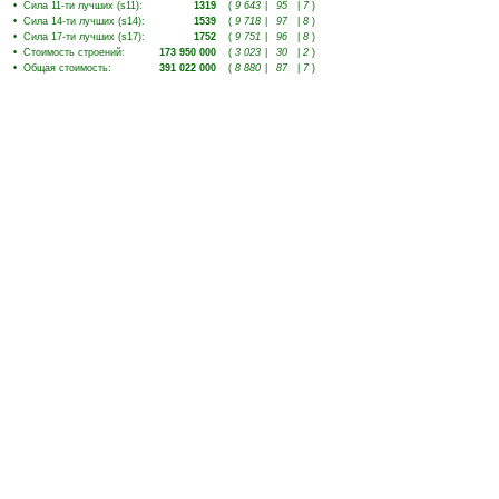
•
Сила 11-ти лучших (s11)
:
1319
(
9 643
|
95
|
7
)
•
Сила 14-ти лучших (s14)
:
1539
(
9 718
|
97
|
8
)
•
Сила 17-ти лучших (s17)
:
1752
(
9 751
|
96
|
8
)
•
Стоимость строений
:
173 950 000
(
3 023
|
30
|
2
)
•
Общая стоимость
:
391 022 000
(
8 880
|
87
|
7
)