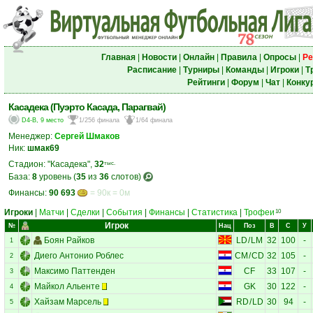
Главная
|
Новости
|
Онлайн
|
Правила
|
Опросы
|
Ре
Расписание
|
Турниры
|
Команды
|
Игроки
|
Т
Рейтинги
|
Форум
|
Чат
|
Конку
Касадека (Пуэрто Касада, Парагвай)
D4-B, 9 место
1/256 финала
1/64 финала
Менеджер:
Сергей Шмаков
Ник:
шмак69
Стадион: "Касадека",
32
тыс.
База:
8
уровень (
35
из
36
слотов)
Финансы:
90 693
= 90к = 0м
Игроки
|
Матчи
|
Сделки
|
События
|
Финансы
|
Статистика
|
Трофеи
10
Игрок
№
Нац
Поз
В
С
У
Боян Райков
LD
/
LM
32
100
-
1
Диего Антонио Роблес
CM
/
CD
32
105
-
2
Максимо Паттенден
CF
33
107
-
3
Майкол Альенте
GK
30
122
-
4
Хайзам Марсель
RD
/
LD
30
94
-
5