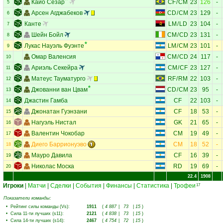
Кайо Сезар
CF
/
CM
23
126
-
5
Арсен Агджабеков
CD
/
CM
23
129
-
6
Канте
LM
/
LD
23
104
-
7
Шейн Бойл
CM
/
CD
23
131
-
8
Лукас Науэль Фуэнте
LM
/
CM
23
101
-
9
Омар Валенсия
CM
/
CD
24
117
-
10
Ариэль Секейра
CM
/
CF
23
127
-
11
Матеус Тауматурго
RF
/
RM
22
103
-
12
Джованни ван Цвам
CD
/
CM
23
95
-
13
Джастин Гамба
CF
22
103
-
14
Джонатан Гуэнзани
CF
18
53
-
15
Нагуэль Нистал
GK
21
65
-
16
Валентин Чокобар
CM
19
49
-
17
Диего Баррионуэво
CM
18
52
-
18
Мауро Давила
CF
16
39
-
19
Николас Моска
RD
19
69
-
20
22.4
1908
Игроки
|
Матчи
|
Сделки
|
События
|
Финансы
|
Статистика
|
Трофеи
17
Показатели команды:
•
Рейтинг силы команды (Vs)
:
1911
(
4 887
|
73
|
15
)
•
Сила 11-ти лучших (s11)
:
2121
(
4 838
|
73
|
15
)
•
Сила 14-ти лучших (s14)
:
2467
(
4 754
|
72
|
15
)