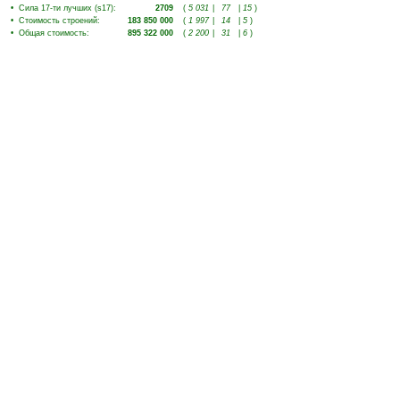
•
Сила 17-ти лучших (s17)
:
2709
(
5 031
|
77
|
15
)
•
Стоимость строений
:
183 850 000
(
1 997
|
14
|
5
)
•
Общая стоимость
:
895 322 000
(
2 200
|
31
|
6
)