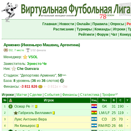
Главная
|
Новости
|
Онлайн
|
Правила
|
Опросы
|
Ре
Расписание
|
Турниры
|
Команды
|
Игроки
|
Т
Рейтинги
|
Форум
|
Чат
|
Конку
Арменио (Инхеньеро Машвиц, Аргентина)
D2, 7 место
1/32 финала
Менеджер:
VSOL
Заместитель:
Эрнесто Че
Ник:
Che Guevara
Стадион: "Депортиво Арменио",
50
тыс.
База:
8
уровень (
36
из
36
слотов)
Финансы:
-3 811 826
= -3 811к = -3м
Игроки
|
Матчи
|
Сделки
|
События
|
Финансы
|
Статистика
|
Трофеи
17
Игрок
№
Нац
Поз
В
С
У
Осмар Ре
GK
31
190
-
1
Габриэль Вилламил
LM
/
LF
25
119
-
2
Луис Антонио Вера
CD
25
70
-
3
Ян Киньерос
RM
/
RD
26
66
-
4