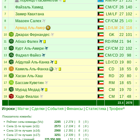
Лоренцо Паскинелли
RM
/
RF
27
151
-
5
Файзаль Хамид
CM
/
CF
26
140
-
6
Замир Квахтана
LM
/
LF
27
102
-
7
Маазен Салех
CF
/
CM
25
149
-
8
Армад Аль-Амер
LD
/
LM
24
116
-
9
Джарах Фернандес
GK
22
101
-
10
Абхаз Фалех
RD
/
RM
21
94
-
11
Курт Аль-Амири
CF
/
CM
22
102
-
12
Фадхел Файез
CM
/
CD
20
98
-
13
Абдулай Аль-Канка
LD
/
CD
19
80
-
14
Камиль Аль-Фанха
CD
18
55
0
15
Хасан Аль-Хаш
RD
20
80
-
16
Бассам Куветин
RM
18
65
-
17
Мурад Медад
CM
19
70
-
18
Хади Фиалах
CM
17
48
-
19
23.4
2078
Игроки
|
Матчи
|
Сделки
|
События
|
Финансы
|
Статистика
|
Трофеи
8
Показатели команды:
•
Рейтинг силы команды (Vs)
:
2285
(
2 274
|
5
|
5
)
•
Сила 11-ти лучших (s11)
:
2573
(
2 104
|
6
|
6
)
•
Сила 14-ти лучших (s14)
:
2900
(
2 391
|
6
|
6
)
•
Сила 17-ти лучших (s17)
:
3251
(
2 339
|
5
|
5
)
•
Стоимость строений
:
225 950 000
(
51
|
3
|
3
)