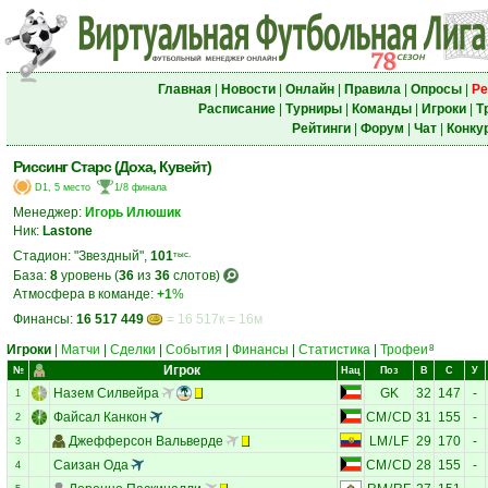
Главная
|
Новости
|
Онлайн
|
Правила
|
Опросы
|
Ре
Расписание
|
Турниры
|
Команды
|
Игроки
|
Т
Рейтинги
|
Форум
|
Чат
|
Конку
Риссинг Старс (Доха, Кувейт)
D1, 5 место
1/8 финала
Менеджер:
Игорь Илюшик
Ник:
Lastone
Стадион: "Звездный",
101
тыс.
База:
8
уровень (
36
из
36
слотов)
Атмосфера в команде:
+1
%
Финансы:
16 517 449
= 16 517к = 16м
Игроки
|
Матчи
|
Сделки
|
События
|
Финансы
|
Статистика
|
Трофеи
8
Игрок
№
Нац
Поз
В
С
У
Назем Силвейра
GK
32
147
-
1
Файсал Канкон
CM
/
CD
31
155
-
2
Джефферсон Вальверде
LM
/
LF
29
170
-
3
Саизан Ода
CM
/
CD
28
155
-
4