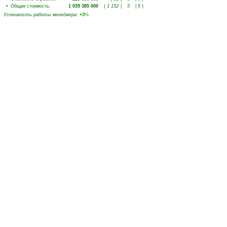
•
Общая стоимость
:
1 039 385 000
(
1 152
|
5
|
5
)
Успешность работы менеджера
:
+3
%