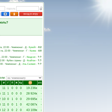
пароль
вход в игру
роль?
та, 22:00 - Чемпионат - Д -
Кувейт
-
0:2
ста, 22:00 - Чемпионат - Г -
Казма
-
4:0
, 22:00 - Чемпионат - Г -
Квадсия
-
?:?
2:00 - Кубок страны - Д -
Кхайтан
-
?:?
:00 - Чемпионат - Д -
Аль-Салмия
-
?:?
ели:
И
Г
П
Ж
Кр
и/о
11
1
0
0
0
19 236к
-
5
11
1
0
0
0
28 924к
-
2
10
0
1
0
0
29 695к
-
8
11
0
0
1
0
42 087к
-
3
12
3
0
2
0
43 109к
-