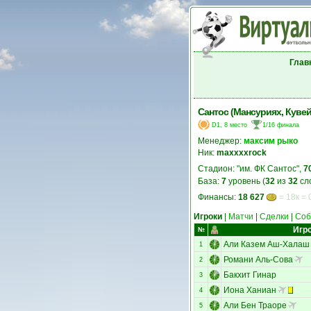
Глав
Сантос (Мансуриях, Кувей
D1, 8 место
1/16 финала
Менеджер:
максим рыко
Ник:
maxxxxrock
Стадион: "им. ФК Сантос",
7
База:
7
уровень (
32
из
32
сл
Финансы:
18 627
= 18к = 
Игроки
|
Матчи
|
Сделки
|
Соб
Игр
№
Али Казем Аш-Халаш
1
Романи Аль-Сова
2
Бакхит Гинар
3
Иона Ханиан
4
Али Бен Траоре
5