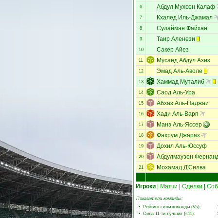
Абдул Мухсен Калаф
6
Кхалед Иль-Джамал
7
Сулайман Файхан
8
Таир Аленези
9
Сакер Айез
10
Мусаед Абдул Азиз
11
Эмад Аль-Аволе
12
Хаммад Муталиб
13
Саод Аль-Ура
14
Абхаз Аль-Наджаи
15
Хади Аль-Варп
16
Манэ Аль-Яссер
17
Фахрум Джарах
18
Дохил Аль-Юссуф
19
Абдулмаузен Фернан
20
Мохамад Д'Силва
21
Игроки
|
Матчи
|
Сделки
|
Соб
Показатели команды:
•
Рейтинг силы команды (Vs)
:
•
Сила 11-ти лучших (s11)
: