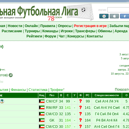
логин
ная
|
Новости
|
Онлайн
|
Правила
|
Опросы
|
Регистрация в игре
|
Забыли па
Расписание
|
Турниры
|
Команды
|
Игроки
|
Трансферы
|
Обмены
|
Аренда
Рейтинги
|
Форум
|
Чат
|
Конкурсы
|
Контакты
т)
3 авгус
5 авгу
сегодня
0
тыс.
завтра, 2
10 августа, 22
отов)
0м
Показат
ытия
|
Финансы
|
Статистика
|
Трофеи
7
ок
Нац
Поз
В
С
У
Ф
РС
Спецвозможности
О
CM
/
CF
34
99
-
99
Ск4
Ат4
Л4
У4
5
RM
/
RF
33
141
-
141
Ск4
Ат4
У4
См4
4.7
CM
/
CD
32
135
-
135
Г4
Ск4
Л4
Оп4
4.4
GK
31
164
-
164
Р4
В4
Ат4
К4
4.7
CM
/
CD
30
157
-
157
Ат4
Ск4
Оп4
Г4
5.2