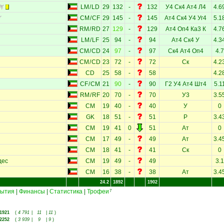
LM
/
LD
29
132
-
132
У4
Ск4
Ат4
Л4
4.6
CM
/
CF
29
145
-
145
Ат4
Ск4
У4
Уг4
5.1
RM
/
RD
27
129
-
129
Ат4
Оп4
Ка3
К
4.7
LM
/
LF
25
94
-
94
Ат4
Ск4
У
4.3
CM
/
CD
24
97
-
97
Ск4
Ат4
Оп4
4.7
CM
/
CD
23
72
-
72
Ск
4.2
CD
25
58
-
58
4.2
CF
/
CM
21
90
-
90
Г2
У4
Ат4
Шт4
5.1
RM
/
RF
20
70
-
70
У3
3.5
CM
19
40
-
40
У
0
GK
18
51
-
51
Р
3.4
CM
19
41
0
51
Ат
0
CM
17
49
-
49
Ат
3.4
CM
18
41
-
41
Ск
0
дес
CM
19
49
-
49
3.1
CM
16
38
-
38
Ат
3.4
24.2
1892
1902
ытия
|
Финансы
|
Статистика
|
Трофеи
7
1921
(
4 791
|
11
|
11
)
2252
(
3 939
|
9
|
9
)