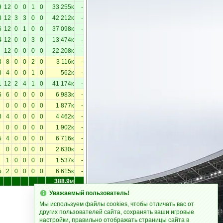
9
12
0
0
1
0
33 255к
-
8
12
3
3
0
0
42 212к
-
6
12
0
1
0
0
37 098к
-
4
12
0
0
3
0
13 474к
-
12
0
0
0
0
22 208к
-
3
8
0
0
2
0
3 116к
-
8
4
0
0
1
0
562к
-
1
12
2
4
1
0
41 174к
-
5
6
0
0
0
0
6 983к
-
0
0
0
0
0
1 877к
-
3
4
0
0
0
0
4 462к
-
0
0
0
0
0
1 902к
-
5
4
0
0
0
0
6 716к
-
0
0
0
0
0
2 630к
-
1
0
0
0
0
1 537к
-
5
2
0
0
0
0
6 615к
-
388.9
м
Уважаемый пользователь!
Мы используем файлы cookies, чтобы отличать вас от
других пользователей сайта, сохранять ваши игровые
настройки, правильно отображать страницы сайта в