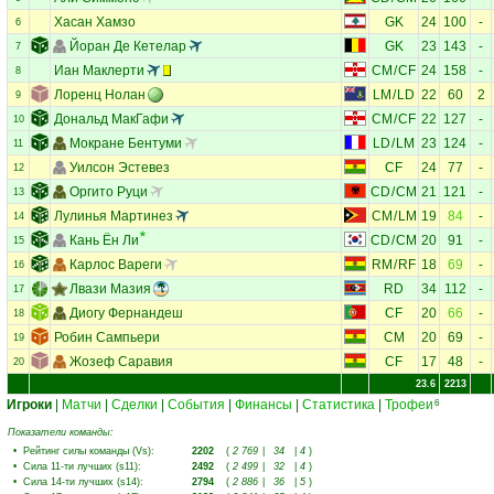
Хасан Хамзо
GK
24
100
-
6
Йоран Де Кетелар
GK
23
143
-
7
Иан Маклерти
CM
/
CF
24
158
-
8
Лоренц Нолан
LM
/
LD
22
60
2
9
Дональд МакГафи
CM
/
CF
22
127
-
10
Мокране Бентуми
LD
/
LM
23
124
-
11
Уилсон Эстевез
CF
24
77
-
12
Оргито Руци
CD
/
CM
21
121
-
13
Лулинья Мартинез
CM
/
LM
19
84
-
14
Кань Ён Ли
CD
/
CM
20
91
-
15
Карлос Вареги
RM
/
RF
18
69
-
16
Лвази Мазия
RD
34
112
-
17
Диогу Фернандеш
CF
20
66
-
18
Робин Сампьери
CM
20
69
-
19
Жозеф Саравия
CF
17
48
-
20
23.6
2213
Игроки
|
Матчи
|
Сделки
|
События
|
Финансы
|
Статистика
|
Трофеи
6
Показатели команды:
•
Рейтинг силы команды (Vs)
:
2202
(
2 769
|
34
|
4
)
•
Сила 11-ти лучших (s11)
:
2492
(
2 499
|
32
|
4
)
•
Сила 14-ти лучших (s14)
:
2794
(
2 886
|
36
|
5
)