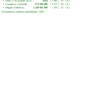
•
Сила 17-ти лучших (s17)
:
3123
(
2 841
|
35
|
4
)
•
Стоимость строений
:
173 250 000
(
3 077
|
23
|
3
)
•
Общая стоимость
:
1 128 041 000
(
797
|
12
|
3
)
Успешность работы менеджера
:
+13
%