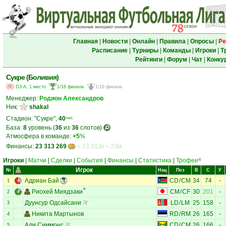
Главная
|
Новости
|
Онлайн
|
Правила
|
Опросы
|
Ре
Расписание
|
Турниры
|
Команды
|
Игроки
|
Т
Рейтинги
|
Форум
|
Чат
|
Конку
Сукре (Боливия)
D3-A, 1 место
1/16 финала
1/16 финала
Менеджер:
Родион Александров
Ник:
shakal
Стадион: "Сукре",
40
тыс.
База:
8
уровень (
36
из
36
слотов)
Атмосфера в команде:
+5
%
Финансы:
23 313 269
= 23 313к = 23м
Игроки
|
Матчи
|
Сделки
|
События
|
Финансы
|
Статистика
|
Трофеи
6
Игрок
№
Нац
Поз
В
С
У
Адриан Бай
CD
/
CM
34
74
-
1
Риохей Миядзаки
CM
/
CF
30
201
-
2
Дуунсур Одсайсани
LD
/
LM
25
158
-
3
Никита Мартынов
RD
/
RM
26
165
-
4
Али Симмонс
CD
/
CM
26
166
-
5