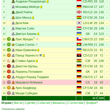
Андреан Риндориндо
CD
/
RD
28
118
-
6
Мохамед Мейсур
RM
/
LM
27
147
-
7
Джей Райли
RD
/
LD
26
130
-
8
Шон Менса
CF
/
CM
26
154
-
9
Деок Ким
LD
/
LM
26
134
-
10
Мартин Сабо
CF
/
CM
28
148
-
11
Дмитро Карика
GK
24
123
-
12
Луис Фредес
CM
/
CD
22
100
-
13
Сидни Силла
LM
/
RM
21
106
-
14
Иван Ермачков
RD
/
CD
22
91
-
15
Панцу Хернесто
CD
/
LD
19
72
-
16
Стивен Адиси
CM
30
106
-
17
Джастин Шульц
CF
/
CM
18
53
-
18
Лауренц Польманн
GK
19
57
-
19
Абудул-Рашид Тчаджеи
CM
/
CD
17
44
-
20
Максвелл Игбиниги
CD
18
43
-
21
Арес Бедфорд
CF
/
CM
16
40
-
22
Махди Суйедан
CM
17
44
-
23
24.3
2410
Игроки
|
Матчи
|
Сделки
|
События
|
Финансы
|
Статистика
|
Трофеи
5
Показатели команды: