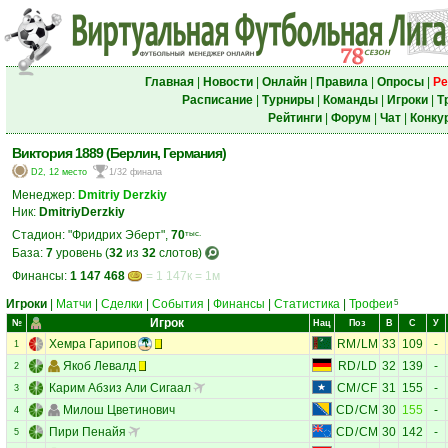
Главная
|
Новости
|
Онлайн
|
Правила
|
Опросы
|
Ре
Расписание
|
Турниры
|
Команды
|
Игроки
|
Т
Рейтинги
|
Форум
|
Чат
|
Конку
Виктория 1889 (Берлин, Германия)
D2, 12 место
1/32 финала
Менеджер:
Dmitriy Derzkiy
Ник:
DmitriyDerzkiy
Стадион: "Фридрих Эберт",
70
тыс.
База:
7
уровень (
32
из
32
слотов)
Финансы:
1 147 468
= 1 147к = 1м
Игроки
|
Матчи
|
Сделки
|
События
|
Финансы
|
Статистика
|
Трофеи
5
Игрок
№
Нац
Поз
В
С
У
Хемра Гарипов
RM
/
LM
33
109
-
1
Якоб Левалд
RD
/
LD
32
139
-
2
Карим Абзиз Али Сигаал
CM
/
CF
31
155
-
3
Милош Цветинович
CD
/
CM
30
155
-
4
Пири Пенайя
CD
/
CM
30
142
-
5