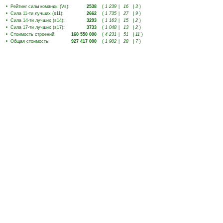
•
Рейтинг силы команды (Vs)
:
2538
(
1 239
|
16
|
3
)
•
Сила 11-ти лучших (s11)
:
2662
(
1 735
|
27
|
9
)
•
Сила 14-ти лучших (s14)
:
3293
(
1 163
|
15
|
2
)
•
Сила 17-ти лучших (s17)
:
3733
(
1 048
|
13
|
2
)
•
Стоимость строений
:
160 550 000
(
4 231
|
51
|
11
)
•
Общая стоимость
:
927 417 000
(
1 902
|
28
|
7
)