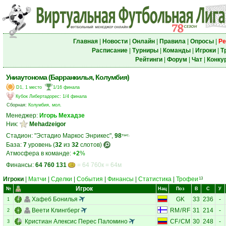
Главная
|
Новости
|
Онлайн
|
Правила
|
Опросы
|
Ре
Расписание
|
Турниры
|
Команды
|
Игроки
|
Т
Рейтинги
|
Форум
|
Чат
|
Конку
Униаутонома (Барранкилья, Колумбия)
D1, 1 место
1/16 финала
Кубок Либертадорес
:
1/4 финала
Сборная:
Колумбия, мол.
Менеджер:
Игорь Мехадзе
Ник:
Mehadzeigor
Стадион: "Эстадио Маркос Энрикес",
98
тыс.
База:
7
уровень (
32
из
32
слотов)
Атмосфера в команде:
+2
%
Финансы:
64 760 131
= 64 760к = 64м
Игроки
|
Матчи
|
Сделки
|
События
|
Финансы
|
Статистика
|
Трофеи
13
Игрок
№
Нац
Поз
В
С
У
Хафеб Бонилья
GK
33
236
-
1
Веети Клингберг
RM
/
RF
31
214
-
2
Кристиан Алексис Перес Паломино
CF
/
CM
30
248
-
3