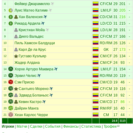
Фейвер Джарамилло
CF
/
CM
29
201
-
4
Луис Матео Катиме
LM
/
LF
30
205
-
5
Хан Валенсия
CD
/
CM
31
216
-
6
Рикард Ардила
LD
/
CD
31
215
-
7
Кристиан Мойа
LD
/
LM
28
191
-
8
Диего Вальдес
CF
/
CM
27
166
-
9
Пиль Хакксон Балдуцци
RD
/
RM
26
126
-
10
Карл Де ла Крус
GK
27
173
-
11
Густаво Куэльяр
CM
/
CF
26
134
-
12
Жадер Алдана
CM
/
CF
24
93
-
13
Хорхе Артуро Маквира
LM
/
LF
21
154
-
14
Эрвил Челис
RD
/
RM
20
119
-
15
Сэм Приско
CM
/
CD
19
46
-
16
Сантьяго Морено
CF
/
CM
19
116
-
17
Эдвард Боланьос
CF
/
CM
18
92
-
18
Кевин Кастро
CM
/
CD
17
86
-
19
Дайрин Манга
RM
/
RF
16
40
-
20
Хеан Карлос Черри
CM
17
44
-
21
24.8
3115
Игроки
|
Матчи
|
Сделки
|
События
|
Финансы
|
Статистика
|
Трофеи
13