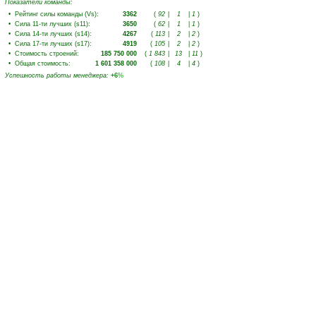
Показатели команды:
•
Рейтинг силы команды (Vs)
:
3362
(
92
|
1
|
1
)
•
Сила 11-ти лучших (s11)
:
3650
(
62
|
1
|
1
)
•
Сила 14-ти лучших (s14)
:
4267
(
113
|
2
|
2
)
•
Сила 17-ти лучших (s17)
:
4919
(
105
|
2
|
2
)
•
Стоимость строений
:
185 750 000
(
1 843
|
13
|
11
)
•
Общая стоимость
:
1 601 358 000
(
108
|
4
|
4
)
Успешность работы менеджера
:
+6
%