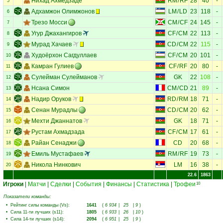
Нихад Ахмедзаде
RM
/
RF
28
40
-
5
Адхамжон Олимжонов
LM
/
LD
23
118
-
6
Трезо Мосси
CM
/
CF
24
145
-
7
Угур Джахангиров
CF
/
CM
22
113
-
8
Мурад Хачаев
CD
/
CM
22
115
-
9
Худоёрхон Сагдуллаев
CF
/
CM
20
101
-
10
Камран Гулиев
CF
/
RF
20
80
-
11
Сулейман Сулейманов
GK
22
108
-
12
Нсана Симон
CM
/
CD
21
89
-
13
Надир Оруков
RD
/
RM
18
71
-
14
Сенан Мурадлы
CD
/
CM
20
62
-
15
Мехти Джаннатов
GK
18
71
-
16
Рустам Ахмадзада
CF
/
CM
17
61
-
17
Райан Сенаджи
CD
20
68
-
18
Емиль Мустафаев
RM
/
RF
19
73
-
19
Никола Нинкович
LM
16
38
-
20
22.6
1863
Игроки
|
Матчи
|
Сделки
|
События
|
Финансы
|
Статистика
|
Трофеи
10
Показатели команды:
•
Рейтинг силы команды (Vs)
:
1641
(
6 934
|
25
|
9
)
•
Сила 11-ти лучших (s11)
:
1805
(
6 933
|
26
|
10
)
•
Сила 14-ти лучших (s14)
:
2094
(
6 951
|
25
|
9
)