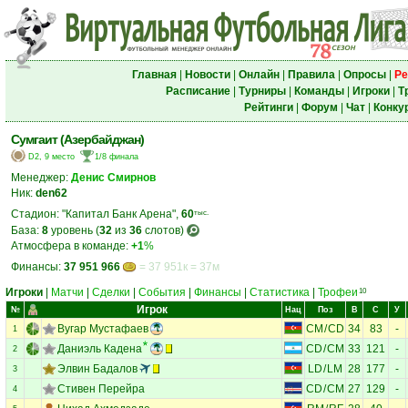
Главная
|
Новости
|
Онлайн
|
Правила
|
Опросы
|
Ре
Расписание
|
Турниры
|
Команды
|
Игроки
|
Т
Рейтинги
|
Форум
|
Чат
|
Конку
Сумгаит (Азербайджан)
D2, 9 место
1/8 финала
Менеджер:
Денис Смирнов
Ник:
den62
Стадион: "Капитал Банк Арена",
60
тыс.
База:
8
уровень (
32
из
36
слотов)
Атмосфера в команде:
+1
%
Финансы:
37 951 966
= 37 951к = 37м
Игроки
|
Матчи
|
Сделки
|
События
|
Финансы
|
Статистика
|
Трофеи
10
Игрок
№
Нац
Поз
В
С
У
Вугар Мустафаев
CM
/
CD
34
83
-
1
Даниэль Кадена
CD
/
CM
33
121
-
2
Элвин Бадалов
LD
/
LM
28
177
-
3
Стивен Перейра
CD
/
CM
27
129
-
4