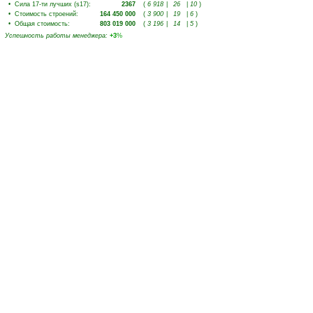
•
Сила 17-ти лучших (s17)
:
2367
(
6 918
|
26
|
10
)
•
Стоимость строений
:
164 450 000
(
3 900
|
19
|
6
)
•
Общая стоимость
:
803 019 000
(
3 196
|
14
|
5
)
Успешность работы менеджера
:
+3
%