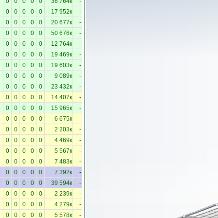
0
0
0
0
0
36 764к
-
0
0
0
0
0
17 952к
-
0
0
0
0
0
20 677к
-
0
0
0
0
0
50 676к
-
0
0
0
0
0
12 764к
-
0
0
0
0
0
19 469к
-
0
0
0
0
0
19 603к
-
0
0
0
0
0
9 089к
-
0
0
0
0
0
23 432к
-
0
0
0
0
0
14 407к
-
0
0
0
0
0
15 965к
-
0
0
0
0
0
6 675к
-
0
0
0
0
0
2 203к
-
0
0
0
0
0
4 469к
-
0
0
0
0
0
5 567к
-
0
0
0
0
0
7 483к
-
0
0
0
0
0
7 392к
-
0
0
0
0
0
39 594к
-
0
0
0
0
0
2 239к
-
0
0
0
0
0
4 279к
-
0
0
0
0
0
5 578к
-