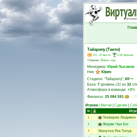
Глав
Тайарапу (Таити)
D1, 10 место
1/16 финала
Сборная:
Йемен, нац.
Менеджер:
Юрий Лысиков
Ник:
Юрич
Стадион: "Тайарапу",
60
тыс.
База:
7
уровень (
31
из
32
сл
Атмосфера в команде:
+3
%
Финансы:
25 084 591
= 25
Игроки
|
Матчи
|
Сделки
|
Соб
Игр
№
Тееварии Людивон
1
Жерве Чан Кэт
2
Манутеа Рок Топуа
3