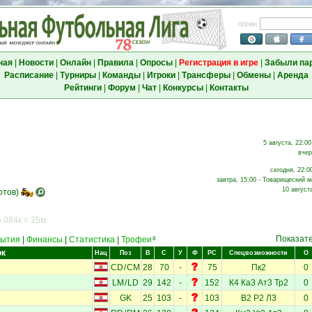
логин
ная
|
Новости
|
Онлайн
|
Правила
|
Опросы
|
Регистрация в игре
|
Забыли па
Расписание
|
Турниры
|
Команды
|
Игроки
|
Трансферы
|
Обмены
|
Аренда
Рейтинги
|
Форум
|
Чат
|
Конкурсы
|
Контакты
5 августа, 22:00
вчер
сегодня, 22:0
завтра, 15:00 - Товарищеский м
10 август
отов)
 084к = 25м
Показат
ытия
|
Финансы
|
Статистика
|
Трофеи
8
ок
Нац
Поз
В
С
У
Ф
РС
Спецвозможности
О
CD
/
CM
28
70
-
75
Пк2
0
LM
/
LD
29
142
-
152
К4
Ка3
Ат3
Тр2
0
GK
25
103
-
103
В2
Р2
Л3
0