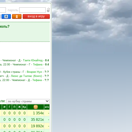
пароль
вход в игру
роль?
 - Чемпионат - Д -
Таити Юнайтед
-
0:4
а, 22:00 - Чемпионат - Г -
Тефана
-
0:4
0 - Кубок страны - Г -
Веарии Нуи
-
?:?
атч - Д -
Лионс де Таллас (Конго)
-
?:?
а, 22:00 - Чемпионат - Д -
Тефана
-
?:?
ели:
И
Г
П
Ж
Кр
и/о
0
0
0
0
0
1 354к
-
0
0
0
0
0
35 821к
-
0
0
0
0
0
19 892к
-