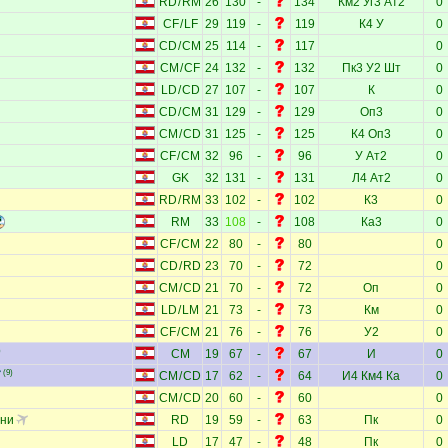
RD
/
RM
26
130
-
134
Км2
Уг3
Ат2
0
CF
/
LF
29
119
-
119
К4
У
0
CD
/
CM
25
114
-
117
0
CM
/
CF
24
132
-
132
Пк3
У2
Шт
0
LD
/
CD
27
107
-
107
К
0
CD
/
CM
31
129
-
129
Оп3
0
CM
/
CD
31
125
-
125
К4
Оп3
0
CF
/
CM
32
96
-
96
У
Ат2
0
GK
32
131
-
131
Л4
Ат2
0
RD
/
RM
33
102
-
102
К3
0
RM
33
108
-
108
Ка3
0
CF
/
CM
22
80
-
80
0
CD
/
RD
23
70
-
72
0
CM
/
CD
21
70
-
72
Оп
0
LD
/
LM
21
73
-
73
Км
0
CF
/
CM
21
76
-
76
У2
0
)
CM
19
67
-
67
И
0
(9)
CM
/
CD
17
62
-
64
И4
Км4
Ка
0
CM
/
CD
20
60
-
60
0
ини
RD
19
59
-
63
Пк
0
LD
17
47
-
48
Пк
0