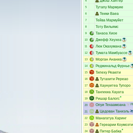
Джош Хантер
4
Тутапу Мармуие
5
Теики Ваеа
6
Тейва Мармуйет
7
Тоту Вильямс
8
Танаоа Хиое
9
Джефф Хеухеа
10
Люк Окахумана
11
Тумата Мамбуассе
12
Морган Ананиа
13
Реджинальд Фурнье
14
Типеху Реаюти
15
Тутахити Ререао
16
Хаунуитеа Тупоро
17
Тангихиа Хауата
18
Ришар Балогс
19
Опуи Техаамоана
(9
20
Цедован Таниэль
21
Манагатуа Харинг
22
Гереарии Коумоэт
23
Питер Бабка
24