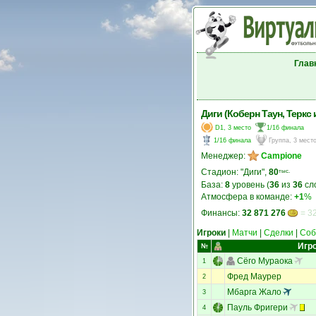
Глав
Диги (Коберн Таун, Теркс 
D1, 3 место
1/16 финала
1/16 финала
Группа, 3 мест
Менеджер:
Campione
Стадион: "Диги",
80
тыс.
База:
8
уровень (
36
из
36
сл
Атмосфера в команде:
+1
%
Финансы:
32 871 276
= 32
Игроки
|
Матчи
|
Сделки
|
Соб
Игр
№
Сёго Мураока
1
Фред Маурер
2
Мбарга Жало
3
Пауль Фригери
4