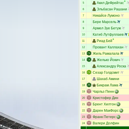
Акил ДеФрейтас
5
Эльбасан Рашани
6
Никайсе Лумоно
7
Бере Марсель
8
Армел Зуе Бетуж
9
Катиб Лутфуллаев
10
Риад Бей
11
Провант Каллахан
12
Жиль Рамалала
13
Желько Йокич
14
Александру Роска
15
Сезар Голдсмит
16
Шахаб Амини
17
Бикрам Лама
18
Чарльз Пенн
19
Кристофер Дин
20
Брент Хилтон
21
Дарен МакФорс
22
Франк Петерс
23
Валери Долфин
24