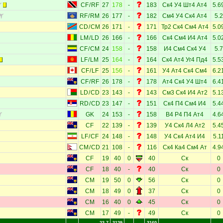
CF
/
RF
27
178
-
183
Ск4
У4
Шт4
Ат4
5.6
RF
/
RM
26
177
-
182
См4
У4
Ск4
Ат4
5.2
CD
/
CM
26
171
-
171
Тр2
Ск4
См4
Ат4
5.0
LM
/
LD
26
166
-
166
Ск4
См4
И4
Ат4
5.0
CF
/
CM
24
158
-
158
И4
См4
Ск4
У4
5.7
LF
/
LM
25
164
-
164
Ск4
Ат4
Уг4
Пд4
5.5
CF
/
LF
25
156
-
161
У4
Ат4
Ск4
См4
6.2
CF
/
RF
26
178
-
178
Ат4
Ск4
У4
Шт4
6.4
LD
/
CD
23
143
-
143
См3
Ск4
И4
Ат2
5.1
RD
/
CD
23
147
-
151
Ск4
П4
См4
И4
5.4
GK
24
153
-
158
В4
Р4
П4
Ат4
4.6
CF
22
139
-
139
У4
Ск4
Л4
Ат2
5.4
LF
/
CF
24
148
-
148
У4
Ск4
Ат4
И4
5.1
CM
/
CD
21
108
-
116
Ск4
Ка4
См4
Ат
4.9
CF
19
40
0
40
Ск
0
CF
18
40
-
40
Ск
0
CM
19
50
0
56
Ск
0
CM
18
49
0
37
Ск
0
CM
16
40
0
45
Ск
0
CM
17
49
-
49
Ск
0