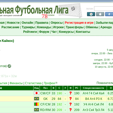
логин
ная
|
Новости
|
Онлайн
|
Правила
|
Опросы
|
Регистрация в игре
|
Забыли па
Расписание
|
Турниры
|
Команды
|
Игроки
|
Трансферы
|
Обмены
|
Аренда
Рейтинги
|
Форум
|
Чат
|
Конкурсы
|
Контакты
и Кайкос)
5 авг
о
вчера, 22:00 - Лиг
сегодня, 22:00 - 
завтра, 22:00 - Ку
отов)
10 августа, 22:0
 871к = 32м
Показател
ытия
|
Финансы
|
Статистика
|
Трофеи
15
ок
Нац
Поз
В
С
У
Ф
РС
Спецвозможности
О
CM
/
CF
33
190
-
190
Ат4
Г4
Ск4
Ка4
6.2
GK
29
84
-
84
В4
Ат4
Р3
К
6.7
CF
/
CM
28
192
-
192
У4
Ат4
Ск4
Л4
6.8
RD
/
RM
30
209
-
209
Ат3
Ск4
Тр3
Л4
5.1