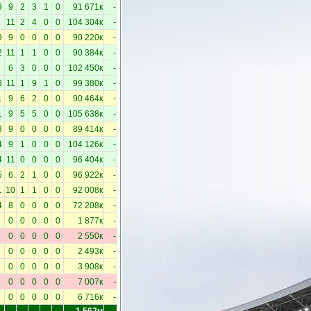
9
9
2
3
1
0
91 671к
-
11
2
4
0
0
104 304к
-
9
9
0
0
0
0
90 220к
-
2
11
1
1
0
0
90 384к
-
6
3
0
0
0
102 450к
-
3
11
1
9
1
0
99 380к
-
1
9
6
2
0
0
90 464к
-
1
9
5
5
0
0
105 638к
-
3
9
0
0
0
0
89 414к
-
4
9
1
0
0
0
104 126к
-
4
11
0
0
0
0
96 404к
-
5
6
2
1
0
0
96 922к
-
1
10
1
1
0
0
92 008к
-
4
8
0
0
0
0
72 208к
-
0
0
0
0
0
1 877к
-
0
0
0
0
0
2 550к
-
0
0
0
0
0
2 493к
-
0
0
0
0
0
3 908к
-
0
0
0
0
0
7 007к
-
0
0
0
0
0
6 716к
-