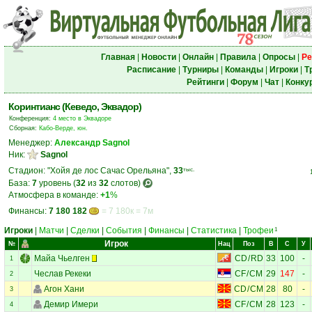
Главная
|
Новости
|
Онлайн
|
Правила
|
Опросы
|
Ре
Расписание
|
Турниры
|
Команды
|
Игроки
|
Т
Рейтинги
|
Форум
|
Чат
|
Конку
Коринтианс (Кеведо, Эквадор)
Конференция:
4 место в Эквадоре
Сборная:
Кабо-Верде, юн.
Менеджер:
Александр Sagnol
Ник:
Sagnol
Стадион: "Хойя де лос Сачас Орельяна",
33
тыс.
База:
7
уровень (
32
из
32
слотов)
Атмосфера в команде:
+1
%
Финансы:
7 180 182
= 7 180к = 7м
Игроки
|
Матчи
|
Сделки
|
События
|
Финансы
|
Статистика
|
Трофеи
1
Игрок
№
Нац
Поз
В
С
У
Майа Чьелген
CD
/
RD
33
100
-
1
Чеслав Рекеки
CF
/
CM
29
147
-
2
Агон Хани
CD
/
CM
28
80
-
3
Демир Имери
CF
/
CM
28
123
-
4