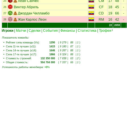
Хеан Санчес
CM
17
48
-
25
Винтер Абриль
CF
18
45
-
26
Джордан Чилламбо
CD
19
66
-
27
Жан Карлос Леон
RM
16
42
-
28
22
2059
Игроки
|
Матчи
|
Сделки
|
События
|
Финансы
|
Статистика
|
Трофеи
1
Показатели команды:
•
Рейтинг силы команды (Vs)
:
1290
(
9 279
|
88
|
1
)
•
Сила 11-ти лучших (s11)
:
1415
(
9 180
|
87
|
1
)
•
Сила 14-ти лучших (s14)
:
1646
(
9 287
|
88
|
1
)
•
Сила 17-ти лучших (s17)
:
1866
(
9 324
|
88
|
1
)
•
Стоимость строений
:
132 350 000
(
7 658
|
63
|
2
)
•
Общая стоимость
:
504 704 000
(
7 337
|
66
|
1
)
Успешность работы менеджера
:
+3
%