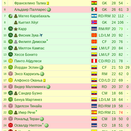
Франселино Талиа
GK
28
54
-
5
Альдаир Палларес
GK
26
61
3
6
Матео Карабахаль
RD
/
RM
32
112
-
7
Кьетил Хёуг
GK
24
106
-
8
Карр
RM
/
RF
20
79
-
9
Фисник Зука
LD
/
LM
20
92
-
10
Филипп Димоски
CF
20
76
-
11
Милтон Кампас
LM
/
LF
20
84
-
12
Хессе Бонито
LM
/
LF
20
82
-
13
Пинто Абдулеси
CD
/
RD
21
78
-
14
Йордан Эспин
CF
21
53
29
15
Энсо Карриэль
RM
22
62
0
16
Алфонсо Оканьа
CD
/
LD
22
69
-
17
Видер Малликинга
RD
20
37
0
18
Сандер Буэно
CM
18
66
-
19
Бенуа Мартинез
LD
/
LM
18
64
-
20
Эдилсон Тинайа
RD
/
RM
19
58
-
21
Икер Рече
RD
/
RM
21
74
-
22
Рональд Теран
CM
19
50
0
23
Освалду Нилтон
CD
18
51
0
24