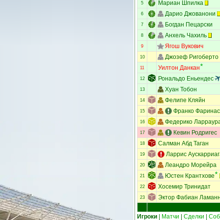
Мариан Шпилка
5
Дарио Джованони
6
Богдан Пецарски
7
Анхель Чахиль
8
Ягош Вукович
9
Джозеф Ригоберто
10
Уилтон Данкан
11
Рональдо Еньендес
12
Хуан Тобон
13
Фелипе Кляйн
14
Франко Фаринас
15
Федерико Ларраур
16
Кевин Родригес
17
Салман Абд Таган
18
Ларрис Аускарриаг
19
Леандро Морейра
20
Юстен Крантхове
21
Хосемир Тринидат
22
Эктор Фабиан Ламан
23
Игроки
|
Матчи
|
Сделки
|
Соб