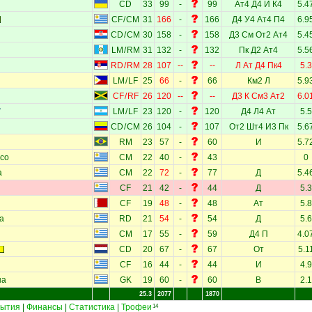
CD
33
99
-
99
Ат4
Д4
И
К4
5.4
CF
/
CM
31
166
-
166
Д4
У4
Ат4
П4
6.9
CD
/
CM
30
158
-
158
Д3
См
От2
Ат4
5.4
LM
/
RM
31
132
-
132
Пк
Д2
Ат4
5.5
RD
/
RM
28
107
--
--
Л
Ат
Д4
Пк4
5.3
LM
/
LF
25
66
-
66
Км2
Л
5.9
CF
/
RF
26
120
--
--
Д3
К
См3
Ат2
6.0
LM
/
LF
23
120
-
120
Д4
Л4
Ат
5.5
CD
/
CM
26
104
-
107
От2
Шт4
И3
Пк
5.6
RM
23
57
-
60
И
5.7
со
CM
22
40
-
43
0
а
CM
22
72
-
77
Д
5.4
CF
21
42
-
44
Д
5.3
CF
19
48
-
48
Ат
5.8
а
RD
21
54
-
54
Д
5.6
CM
17
55
-
59
Д4
П
4.0
CD
20
67
-
67
От
5.1
CF
16
44
-
44
И
4.9
на
GK
19
60
-
60
В
2.1
25.3
2077
1870
ытия
|
Финансы
|
Статистика
|
Трофеи
14