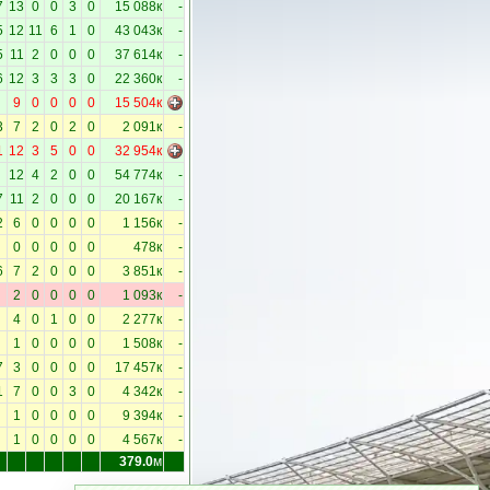
7
13
0
0
3
0
15 088к
-
5
12
11
6
1
0
43 043к
-
5
11
2
0
0
0
37 614к
-
6
12
3
3
3
0
22 360к
-
9
0
0
0
0
15 504к
3
7
2
0
2
0
2 091к
-
1
12
3
5
0
0
32 954к
12
4
2
0
0
54 774к
-
7
11
2
0
0
0
20 167к
-
2
6
0
0
0
0
1 156к
-
0
0
0
0
0
478к
-
6
7
2
0
0
0
3 851к
-
2
0
0
0
0
1 093к
-
4
0
1
0
0
2 277к
-
1
0
0
0
0
1 508к
-
7
3
0
0
0
0
17 457к
-
1
7
0
0
3
0
4 342к
-
1
0
0
0
0
9 394к
-
1
0
0
0
0
4 567к
-
379.0
м