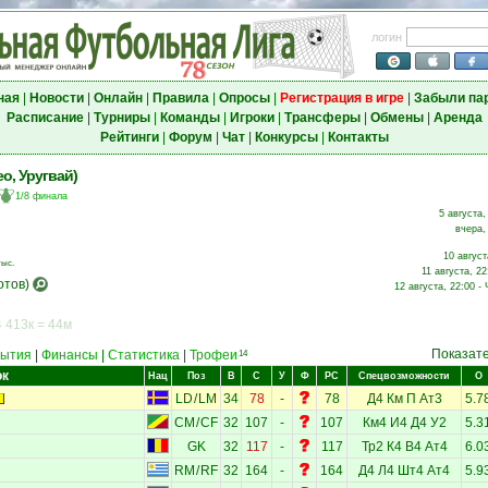
логин
ная
|
Новости
|
Онлайн
|
Правила
|
Опросы
|
Регистрация в игре
|
Забыли па
Расписание
|
Турниры
|
Команды
|
Игроки
|
Трансферы
|
Обмены
|
Аренда
Рейтинги
|
Форум
|
Чат
|
Конкурсы
|
Контакты
о, Уругвай)
1/8 финала
5 августа,
вчера,
10 август
тыс.
11 августа, 22
отов)
12 августа, 22:00 -
 413к = 44м
Показат
ытия
|
Финансы
|
Статистика
|
Трофеи
14
ок
Нац
Поз
В
С
У
Ф
РС
Спецвозможности
О
LD
/
LM
34
78
-
78
Д4
Км
П
Ат3
5.7
CM
/
CF
32
107
-
107
Км4
И4
Д4
У2
5.3
GK
32
117
-
117
Тр2
К4
В4
Ат4
6.0
RM
/
RF
32
164
-
164
Д4
Л4
Шт4
Ат4
5.9