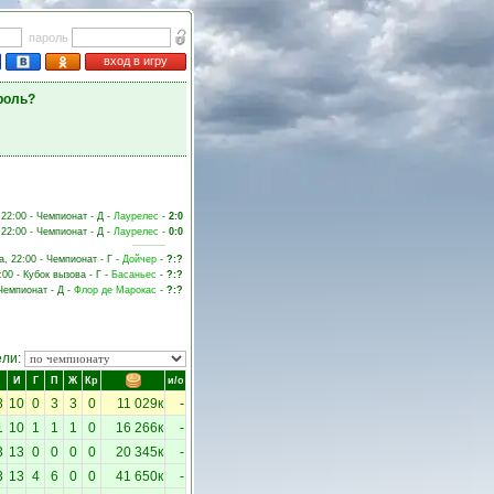
пароль
вход в игру
роль?
 22:00 - Чемпионат - Д -
Лаурелес
-
2:0
 22:00 - Чемпионат - Д -
Лаурелес
-
0:0
а, 22:00 - Чемпионат - Г -
Дойчер
-
?:?
:00 - Кубок вызова - Г -
Басаньес
-
?:?
 Чемпионат - Д -
Флор де Марокас
-
?:?
ели:
И
Г
П
Ж
Кр
и/о
8
10
0
3
3
0
11 029к
-
1
10
1
1
1
0
16 266к
-
3
13
0
0
0
0
20 345к
-
3
13
4
6
0
0
41 650к
-