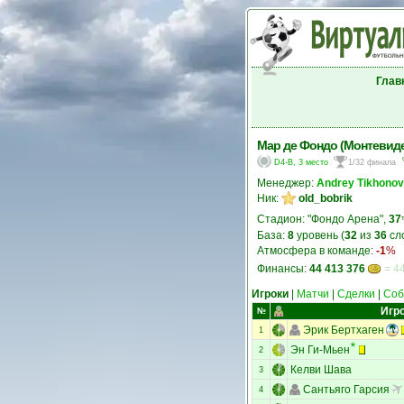
Глав
Мар де Фондо (Монтевиде
D4-B, 3 место
1/32 финала
Менеджер:
Andrey Tikhonov
Ник:
old_bobrik
Стадион: "Фондо Арена",
37
База:
8
уровень (
32
из
36
сл
Атмосфера в команде:
-1
%
Финансы:
44 413 376
= 44
Игроки
|
Матчи
|
Сделки
|
Соб
Игр
№
Эрик Бертхаген
1
Эн Ги-Мьен
2
Келви Шава
3
Сантьяго Гарсия
4