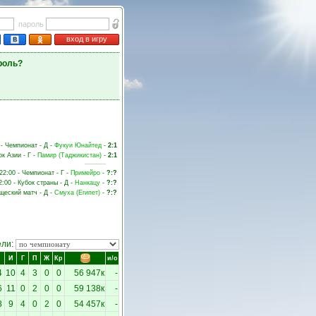
пароль
вход в игру
роль?
 - Чемпионат - Д -
Фукуи Юнайтед
-
2:1
ок Азии - Г -
Памир (Таджикистан)
-
2:1
22:00 - Чемпионат - Г -
Примейро
-
?:?
2:00 - Кубок страны - Д -
Нанкацу
-
?:?
ищеский матч - Д -
Смуха (Египет)
-
?:?
ели:
И
Г
П
Ж
Кр
и/о
4
10
4
3
0
0
56 947к
-
6
11
0
2
0
0
59 138к
-
8
9
4
0
2
0
54 457к
-