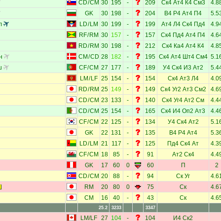
CD
/
CM
30
195
-
209
Ск4
Ат4
К4
См3
4.8
GK
30
198
-
204
В4
Р4
Ат4
П4
5.5
л
LD
/
LM
30
199
-
199
Ат4
Л4
Ск4
Пд4
4.9
RF
/
RM
30
157
-
157
Ск4
Пд4
Ат4
П4
4.6
RD
/
RM
30
198
-
212
Ск4
Ка4
Ат4
К4
4.8
н
CM
/
CD
28
182
-
195
Ск4
Ат4
Шт4
См4
5.1
ш
CF
/
CM
27
177
-
189
У4
Ск4
И3
Ат2
5.4
LM
/
LF
25
154
-
154
Ск4
Ат3
Л4
4.0
RD
/
RM
25
149
-
149
Ск4
Уг2
Ат3
См2
4.6
CD
/
CM
23
133
-
140
Ск4
Уг4
Ат2
См
4.4
CD
/
CM
25
154
-
165
Ск4
И4
Оп2
Ат3
4.4
CF
/
CM
22
125
-
134
У4
Ск4
Ат2
5.1
GK
22
131
-
135
В4
Р4
Ат4
5.3
LD
/
LM
21
117
-
125
Пд4
Ск4
Ат
4.3
CF
/
CM
18
85
-
91
Ат2
Ск4
4.4
GK
17
60
0
60
П
2
CD
/
CM
20
88
-
94
Ск
Уг
4.6
RM
20
80
0
75
Ск
4.6
CM
16
40
-
43
Ск
4.6
25.2
3233
3347
LM
/
LF
27
104
-
104
И4
Ск2