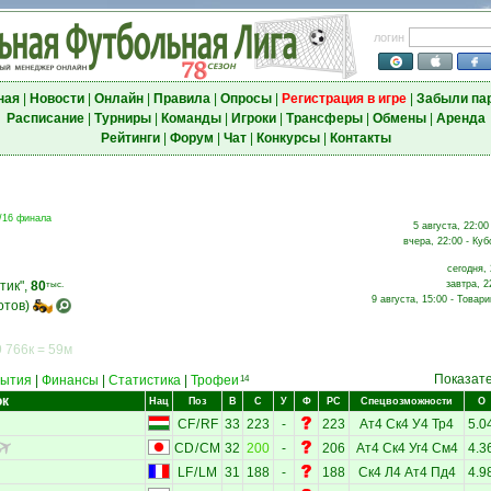
логин
ная
|
Новости
|
Онлайн
|
Правила
|
Опросы
|
Регистрация в игре
|
Забыли па
Расписание
|
Турниры
|
Команды
|
Игроки
|
Трансферы
|
Обмены
|
Аренда
Рейтинги
|
Форум
|
Чат
|
Конкурсы
|
Контакты
/16 финала
5 августа, 22:00
вчера, 22:00 - Куб
сегодня, 
тик",
80
завтра, 2
тыс.
9 августа, 15:00 - Товар
отов)
 766к = 59м
Показат
ытия
|
Финансы
|
Статистика
|
Трофеи
14
ок
Нац
Поз
В
С
У
Ф
РС
Спецвозможности
О
CF
/
RF
33
223
-
223
Ат4
Ск4
У4
Тр4
5.0
CD
/
CM
32
200
-
206
Ат4
Ск4
Уг4
См4
4.3
LF
/
LM
31
188
-
188
Ск4
Л4
Ат4
Пд4
4.9