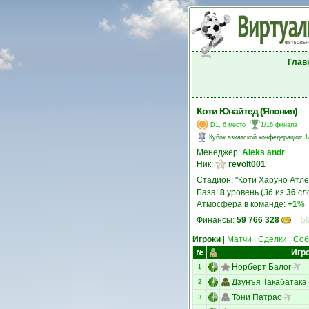
Глав
Коти Юнайтед (Япония)
D1, 6 место
1/16 финала
Кубок азиатской конфедерации
:
1
Менеджер:
Aleks andr
Ник:
revolt001
Стадион: "Коти Харуно Атле
База:
8
уровень (
36
из
36
сл
Атмосфера в команде:
+1
%
Финансы:
59 766 328
= 59
Игроки
|
Матчи
|
Сделки
|
Соб
Игр
№
Норберт Балог
1
Дзунъя Такабатакэ
2
Тони Патрао
3