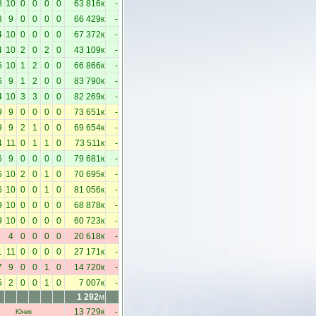
8
10
0
0
0
0
63 816к
-
3
9
0
0
0
0
66 429к
-
4
10
0
0
0
0
67 372к
-
4
10
2
0
2
0
43 109к
-
5
10
1
2
0
0
66 866к
-
6
9
1
2
0
0
83 790к
-
4
10
3
3
0
0
82 269к
-
9
9
0
0
0
0
73 651к
-
9
9
2
1
0
0
69 654к
-
4
11
0
1
1
0
73 511к
-
6
9
0
0
0
0
79 681к
-
6
10
2
0
1
0
70 695к
-
6
10
0
0
1
0
81 056к
-
9
10
0
0
0
0
68 878к
-
9
10
0
0
0
0
60 723к
-
4
0
0
0
0
20 618к
-
1
11
0
0
0
0
27 171к
-
7
9
0
0
1
0
14 720к
-
5
2
0
0
1
0
7 007к
-
1 292
м
-
13 729к
Юник