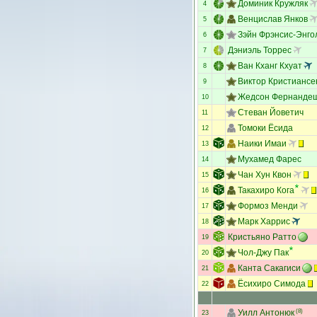
Доминик Кружляк
4
Венцислав Янков
5
Зэйн Фрэнсис-Энго
6
Дэниэль Торрес
7
Ван Кханг Кхуат
8
Виктор Кристиансе
9
Жедсон Фернанде
10
Стеван Йоветич
11
Томоки Ёсида
12
Наики Имаи
13
Мухамед Фарес
14
Чан Хун Квон
15
Такахиро Кога
16
Формоз Менди
17
Марк Харрис
18
Кристьяно Ратто
19
Чол-Джу Пак
20
Канта Сакагиси
21
Ёсихиро Симода
22
Уилл Антонюк
(8)
23