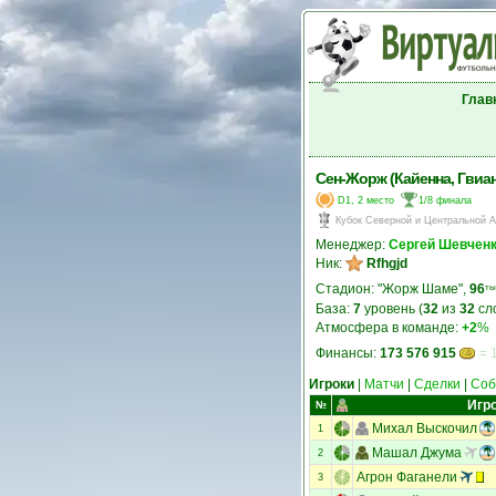
Глав
Сен-Жорж (Кайенна, Гвиан
D1, 2 место
1/8 финала
Кубок Северной и Центральной 
Менеджер:
Сергей Шевчен
Ник:
Rfhgjd
Стадион: "Жорж Шаме",
96
ты
База:
7
уровень (
32
из
32
сл
Атмосфера в команде:
+2
%
Финансы:
173 576 915
= 
Игроки
|
Матчи
|
Сделки
|
Соб
Игр
№
Михал Выскочил
1
Машал Джума
2
Агрон Фаганели
3