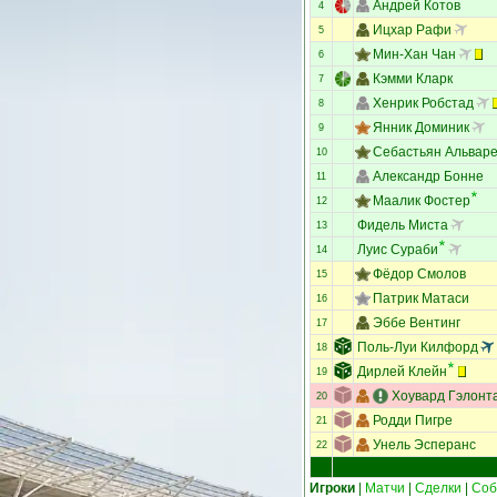
Андрей Котов
4
Ицхар Рафи
5
Мин-Хан Чан
6
Кэмми Кларк
7
Хенрик Робстад
8
Янник Доминик
9
Себастьян Альвар
10
Александр Бонне
11
Маалик Фостер
12
Фидель Миста
13
Луис Сураби
14
Фёдор Смолов
15
Патрик Матаси
16
Эббе Вентинг
17
Поль-Луи Килфорд
18
Дирлей Клейн
19
Хоувард Гэлонт
20
Родди Пигре
21
Унель Эсперанс
22
Игроки
|
Матчи
|
Сделки
|
Соб