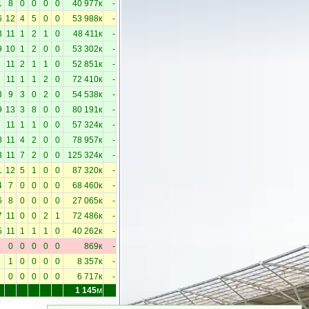
1
8
0
0
0
0
40 977к
-
6
12
4
5
0
0
53 988к
-
3
11
1
2
1
0
48 411к
-
9
10
1
2
0
0
53 302к
-
11
2
1
1
0
52 851к
-
11
1
1
2
0
72 410к
-
3
9
3
0
2
0
54 538к
-
9
13
3
8
0
0
80 191к
-
11
1
1
0
0
57 324к
-
8
11
4
2
0
0
78 957к
-
3
11
7
2
0
0
125 324к
-
1
12
5
1
0
0
87 320к
-
4
7
0
0
0
0
68 460к
-
6
8
0
0
0
0
27 065к
-
7
11
0
0
2
1
72 486к
-
5
11
1
1
1
0
40 262к
-
0
0
0
0
0
869к
-
1
0
0
0
0
8 357к
-
0
0
0
0
0
6 717к
-
1 145
м