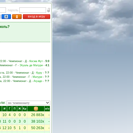
пароль
вход в игру
роль?
22:00 - Чемпионат - Д -
Косма Фут
-
5:0
Чемпионат - Г -
Этуаль де Матури
-
4:1
ста, 22:00 - Чемпионат - Д -
Куру
-
?:?
а, 22:00 - Чемпионат - Г -
Матури
-
?:?
а, 22:00 - Чемпионат - Д -
Агуадо
-
?:?
ели:
И
Г
П
Ж
Кр
и/о
10
4
0
0
0
26 883к
-
8
11
0
0
3
0
38 102к
-
6
12
10
5
1
0
50 263к
-