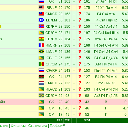
GK
31
161
-
161
В4
Ат4
П4
К4
5.5
RF
/
LF
29
170
-
175
Г4
У4
Пд
Ат4
6.2
CM
/
CD
29
163
-
174
Г4
Ск4
Ат4
5.4
LD
/
LM
30
181
-
186
Г4
Ск4
Пд4
Тр
5.6
RD
/
RM
28
150
-
150
Г4
Ск4
Ат4
Л4
5.5
CD
/
CM
28
171
-
197
Г4
Ск4
Ка4
Шт4
5.5
ез
CD
/
CM
29
164
-
175
Ат4
Г4
Ск4
К4
5.6
RM
/
RF
27
168
-
168
Г4
Уг4
Ск4
Ат4
5.8
LM
/
LF
26
136
-
146
Г4
Ск4
И4
См4
5.4
CF
/
LF
26
155
-
155
Г4
Ск4
Пд4
У4
5.8
CF
/
CM
24
175
-
175
Ат4
П4
У4
Г4
5.5
CF
/
RF
24
143
-
153
Пд4
Г4
У4
Ат4
5.8
GK
24
127
-
127
В4
П4
Р4
Ат4
6.4
CM
/
CD
27
123
-
127
От2
См2
К3
5.4
RD
/
CD
21
103
-
103
Г4
Ск4
Ат4
Уг4
5.2
CD
/
CM
22
98
-
98
Ат2
Г4
Пд2
Л3
5.8
айн
GK
23
40
-
43
В
0
CM
16
43
-
46
Г
4.7
CM
17
49
-
52
Г
0
26.4
2998
3094
ытия
|
Финансы
|
Статистика
|
Трофеи
41