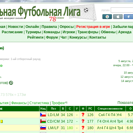
логин
ная
|
Новости
|
Онлайн
|
Правила
|
Опросы
|
Регистрация в игре
|
Забыли па
Расписание
|
Турниры
|
Команды
|
Игроки
|
Трансферы
|
Обмены
|
Аренда
Рейтинги
|
Форум
|
Чат
|
Конкурсы
|
Контакты
а)
Америки
:
1-ый отборочный раунд
5 августа, 
ко
вчера, 22:00 - 
10 авгу
12 август
с.
14 август
отов)
173 576к = 173м
Показат
ытия
|
Финансы
|
Статистика
|
Трофеи
41
ок
Нац
Поз
В
С
У
Ф
РС
Спецвозможности
О
LD
/
LM
34
126
-
126
Ск4
Г4
П4
Уг4
5.7
CD
/
CM
34
172
-
177
Г4
От4
Ат4
Тр4
4.9
LM
/
LF
31
180
-
180
Ат4
Г4
Шт4
Тр4
6.6