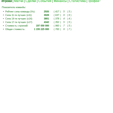
Игроки
|
Матчи
|
Сделки
|
События
|
Финансы
|
Статистика
|
Трофеи
7
Показатели команды:
•
Рейтинг силы команды (Vs)
:
2926
(
417
|
5
|
5
)
•
Сила 11-ти лучших (s11)
:
3028
(
637
|
9
|
9
)
•
Сила 14-ти лучших (s14)
:
3801
(
378
|
4
|
4
)
•
Сила 17-ти лучших (s17)
:
4342
(
352
|
5
|
5
)
•
Стоимость строений
:
197 050 000
(
960
|
7
|
5
)
•
Общая стоимость
:
1 155 225 000
(
700
|
9
|
7
)