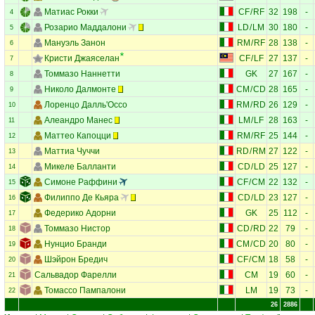
Матиас Рокки
CF
/
RF
32
198
-
4
Розарио Маддалони
LD
/
LM
30
180
-
5
Мануэль Занон
RM
/
RF
28
138
-
6
Кристи Джаяселан
CF
/
LF
27
137
-
7
Томмазо Наннетти
GK
27
167
-
8
Николо Далмонте
CM
/
CD
28
165
-
9
Лоренцо Далль'Оссо
RM
/
RD
26
129
-
10
Алеандро Манес
LM
/
LF
28
163
-
11
Маттео Капоцци
RM
/
RF
25
144
-
12
Маттиа Чуччи
RD
/
RM
27
122
-
13
Микеле Балланти
CD
/
LD
25
127
-
14
Симоне Раффини
CF
/
CM
22
132
-
15
Филиппо Де Кьяра
CD
/
LD
23
127
-
16
Федерико Адорни
GK
25
112
-
17
Томмазо Нистор
CD
/
RD
22
79
-
18
Нунцио Бранди
CM
/
CD
20
80
-
19
Шэйрон Бредич
CF
/
CM
18
58
-
20
Сальвадор Фарелли
CM
19
60
-
21
Томассо Пампалони
LM
19
73
-
22
26
2886