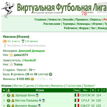
Главная
|
Новости
|
Онлайн
|
Правила
|
Опросы
|
Ре
Расписание
|
Турниры
|
Команды
|
Игроки
|
Т
Рейтинги
|
Форум
|
Чат
|
Конку
Имолезе (Италия)
D1, 8 место
1/16 финала
Лига Европы
:
2-ой отборочный раунд
Менеджер:
Дмитрий Демидов
Ник:
дима1974
Заместитель:
J Novikoff
Ник:
Tramp
Стадион: "Имоле",
70
тыс.
База:
8
уровень (
36
из
36
слотов)
Финансы:
9 535 005
= 9 535к = 9м
Игроки
|
Матчи
|
Сделки
|
События
|
Финансы
|
Статистика
|
Трофеи
7
Игрок
№
Нац
Поз
В
С
У
Эдоардо Вона
CD
/
CM
34
114
-
1
Маттиа Пальюка
CF
/
LF
34
226
-
2
Филлипо Фаджи
CM
/
CF
32
155
-
3