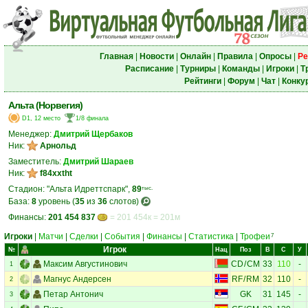
Главная
|
Новости
|
Онлайн
|
Правила
|
Опросы
|
Ре
Расписание
|
Турниры
|
Команды
|
Игроки
|
Т
Рейтинги
|
Форум
|
Чат
|
Конку
Альта (Норвегия)
D1, 12 место
1/8 финала
Менеджер:
Дмитрий Щербаков
Ник:
Арнольд
Заместитель:
Дмитрий Шараев
Ник:
f84xxtht
Стадион: "Альта Идреттспарк",
89
тыс.
База:
8
уровень (
35
из
36
слотов)
Финансы:
201 454 837
= 201 454к = 201м
Игроки
|
Матчи
|
Сделки
|
События
|
Финансы
|
Статистика
|
Трофеи
7
Игрок
№
Нац
Поз
В
С
У
Максим Августинович
CD
/
CM
33
110
-
1
Магнус Андерсен
RF
/
RM
32
110
-
2
Петар Антонич
GK
31
145
-
3