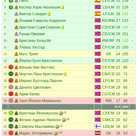
Пипо
CF
/
CM
33
139
-
4
Каспер Харю Аксельсен
LD
/
LM
31
126
-
5
Виктор Сокорро
LF
/
LM
29
141
-
6
Йоаким Самуэль Андерсен
RD
/
RM
27
133
-
7
Кристиан Скум Скорпен
CD
/
CM
28
141
-
8
Рунар Овервик
CD
/
CM
29
151
-
9
Кристиан Хольсбё
RM
/
RF
26
132
-
10
Тобиас Хестад
CF
/
CM
25
150
-
11
Матс Триге
GK
24
105
-
12
Йёрген Булл Кристенсен
CF
/
CM
26
120
-
13
Виньяр Имс Вистнес
CF
/
CM
22
86
-
14
Мортен Люнг Кристенсен
CM
/
CD
20
72
-
15
Мариус Бустгорд Ларсен
LF
/
LM
22
84
-
16
Данило Цветкович
CF
/
CM
19
60
-
17
Адам Халас
CD
/
CM
16
43
-
18
Ханс-Йорген Микальсен
RM
17
48
-
19
25.8
2096
Кристиан Региниуссен
(3)
CF
/
CM
19
60
-
20
Феликс Адриан Якобсен
(8)
CM
/
CD
20
62
-
21
Самуэль Махламяки
(2)
LD
/
LM
18
62
-
22
Марис Элтерманис
(15)
GK
19
53
-
23