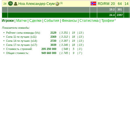
Ноа Александер Скум
(1)
RD
/
RM
20
64
14
24
19.2
301
24.4
2397
Игроки
|
Матчи
|
Сделки
|
События
|
Финансы
|
Статистика
|
Трофеи
7
Показатели команды:
•
Рейтинг силы команды (Vs)
:
2129
(
3 251
|
19
|
13
)
•
Сила 11-ти лучших (s11)
:
2369
(
3 212
|
18
|
13
)
•
Сила 14-ти лучших (s14)
:
2720
(
3 287
|
19
|
13
)
•
Сила 17-ти лучших (s17)
:
3039
(
3 246
|
18
|
13
)
•
Стоимость строений
:
205 250 000
(
548
|
5
|
3
)
•
Общая стоимость
:
949 660 000
(
1 745
|
9
|
7
)