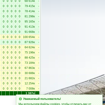
0
0
0
0
0
68 614к
-
0
0
0
0
0
79 415к
-
0
0
0
0
0
78 414к
-
0
0
0
0
0
81 298к
-
0
0
0
0
0
95 165к
-
0
0
0
0
0
91 413к
-
0
0
0
0
0
91 668к
-
0
0
0
0
0
100 654к
-
0
0
0
0
0
87 926к
-
0
0
0
0
0
64 624к
-
0
0
0
0
0
75 196к
-
0
0
0
0
0
88 425к
-
0
0
0
0
0
73 184к
-
0
0
0
0
0
67 863к
-
0
0
0
0
0
30 688к
-
0
0
0
0
0
21 682к
-
0
0
0
0
0
12 254к
-
0
0
0
0
0
7 008к
-
1 387
м
Уважаемый пользователь!
Мы используем файлы cookies, чтобы отличать вас от