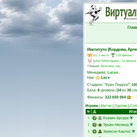
Глав
Институто (Кордова, Арге
D1, 1 место
1/16 финала
Кубок Либертадорес
:
1/4 финала
Сборная:
Аргентина, нац.
Менеджер:
Lucas .
Ник:
Lecs
Стадион: "Хуан Перрон",
10
База:
8
уровень (
34
из
36
сл
Финансы:
322 650 064
= 
Игроки
|
Матчи
|
Сделки
|
Соб
Игр
№
Хоакин Арсура
1
Эрьян Нюланд
2
Эриксон Карлос
3