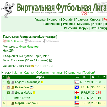
Главная
|
Новости
|
Онлайн
|
Правила
|
Опросы
|
Ре
Расписание
|
Турниры
|
Команды
|
Игроки
|
Т
Рейтинги
|
Форум
|
Чат
|
Конку
Гамильтон Академикал (Шотландия)
D3-A, 10 место
1/64 финала
1/16 финала
Менеджер:
Илья Чекунов
Ник:
ZiP
Стадион: "Нью Дуглас Парк",
39
тыс.
База:
7
уровень (
30
из
32
слотов)
Финансы:
2 410 594
= 2 410к = 2м
Игроки
|
Матчи
|
Сделки
|
События
|
Финансы
|
Статистика
|
Трофеи
7
Игрок
№
Нац
Поз
В
С
У
Годерзи Мачаидзе
RD
/
RM
30
138
-
1
Райан Уан
LF
/
LM
30
36
-
2
Джош Майлз
RF
/
LF
32
175
-
3
Шемол Котли
LF
/
LM
29
116
-
4
Мартин Ларраин
CF
/
CM
28
116
-
5