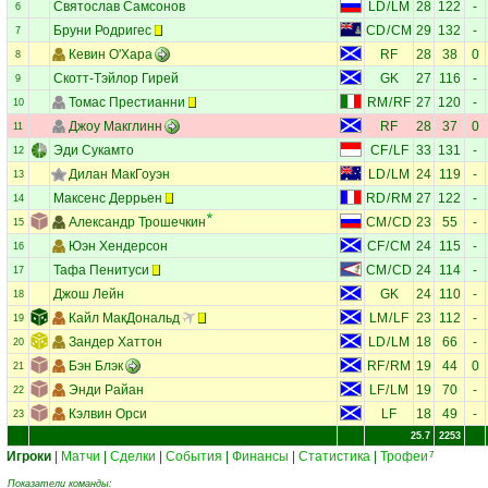
Святослав Самсонов
LD
/
LM
28
122
-
6
Бруни Родригес
CD
/
CM
29
132
-
7
Кевин О'Хара
RF
28
38
0
8
Скотт-Тэйлор Гирей
GK
27
116
-
9
Томас Престианни
RM
/
RF
27
120
-
10
Джоу Макглинн
RF
28
37
0
11
Эди Сукамто
CF
/
LF
33
131
-
12
Дилан МакГоуэн
LD
/
LM
24
119
-
13
Максенс Деррьен
RD
/
RM
27
122
-
14
Александр Трошечкин
CM
/
CD
23
55
-
15
Юэн Хендерсон
CF
/
CM
24
115
-
16
Тафа Пенитуси
CM
/
CD
24
114
-
17
Джош Лейн
GK
24
110
-
18
Кайл МакДональд
LM
/
LF
23
112
-
19
Зандер Хаттон
LD
/
LM
18
66
-
20
Бэн Блэк
RF
/
RM
19
44
0
21
Энди Райан
LF
/
LM
19
70
-
22
Кэлвин Орси
LF
18
49
-
23
25.7
2253
Игроки
|
Матчи
|
Сделки
|
События
|
Финансы
|
Статистика
|
Трофеи
7
Показатели команды: