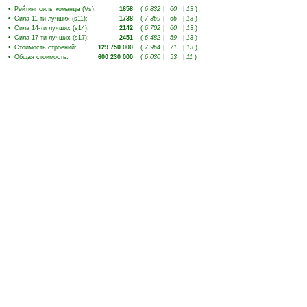
•
Рейтинг силы команды (Vs)
:
1658
(
6 832
|
60
|
13
)
•
Сила 11-ти лучших (s11)
:
1738
(
7 369
|
66
|
13
)
•
Сила 14-ти лучших (s14)
:
2142
(
6 702
|
60
|
13
)
•
Сила 17-ти лучших (s17)
:
2451
(
6 482
|
59
|
13
)
•
Стоимость строений
:
129 750 000
(
7 964
|
71
|
13
)
•
Общая стоимость
:
600 230 000
(
6 030
|
53
|
11
)