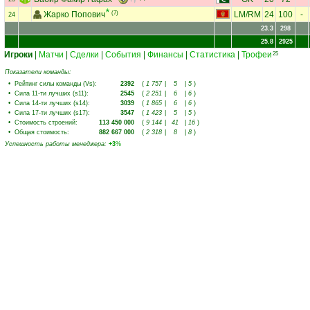
Жарко Попович
(7)
LM
/
RM
24
100
-
24
23.3
298
25.8
2925
Игроки
|
Матчи
|
Сделки
|
События
|
Финансы
|
Статистика
|
Трофеи
25
Показатели команды:
•
Рейтинг силы команды (Vs)
:
2392
(
1 757
|
5
|
5
)
•
Сила 11-ти лучших (s11)
:
2545
(
2 251
|
6
|
6
)
•
Сила 14-ти лучших (s14)
:
3039
(
1 865
|
6
|
6
)
•
Сила 17-ти лучших (s17)
:
3547
(
1 423
|
5
|
5
)
•
Стоимость строений
:
113 450 000
(
9 144
|
41
|
16
)
•
Общая стоимость
:
882 667 000
(
2 318
|
8
|
8
)
Успешность работы менеджера
:
+3
%