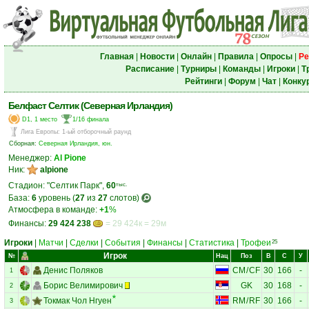
Главная
|
Новости
|
Онлайн
|
Правила
|
Опросы
|
Ре
Расписание
|
Турниры
|
Команды
|
Игроки
|
Т
Рейтинги
|
Форум
|
Чат
|
Конку
Белфаст Селтик (Северная Ирландия)
D1, 1 место
1/16 финала
Лига Европы
:
1-ый отборочный раунд
Сборная:
Северная Ирландия, юн.
Менеджер:
Al Pione
Ник:
alpione
Стадион: "Селтик Парк",
60
тыс.
База:
6
уровень (
27
из
27
слотов)
Атмосфера в команде:
+1
%
Финансы:
29 424 238
= 29 424к = 29м
Игроки
|
Матчи
|
Сделки
|
События
|
Финансы
|
Статистика
|
Трофеи
25
Игрок
№
Нац
Поз
В
С
У
Денис Поляков
CM
/
CF
30
166
-
1
Борис Велимирович
GK
30
168
-
2
Токмак Чол Нгуен
RM
/
RF
30
166
-
3