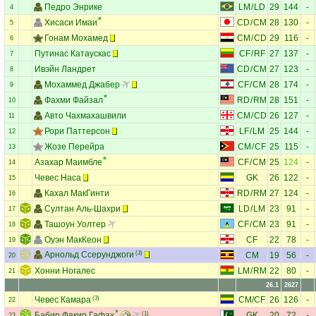
Педро Энрике
LM
/
LD
29
144
-
4
Хисаси Имаи
CD
/
CM
28
130
-
5
Гонам Мохамед
CM
/
CD
29
116
-
6
Путинас Катаускас
CF
/
RF
27
137
-
7
Ивэйн Ландрет
CD
/
CM
27
123
-
8
Мохаммед Джабер
CF
/
CM
28
174
-
9
Фахми Файзал
RD
/
RM
28
151
-
10
Авто Чахмахашвили
CM
/
CD
26
127
-
11
Рори Паттерсон
LF
/
LM
25
144
-
12
Жозе Перейра
CM
/
CF
25
115
-
13
Азахар Маимбле
CF
/
CM
25
124
-
14
Чевес Наса
GK
26
122
-
15
Кахал МакГинти
RD
/
RM
27
124
-
16
Султан Аль-Шахри
LD
/
LM
23
91
-
17
Ташоун Уолтер
CF
/
CM
23
91
-
18
Оуэн МакКеон
CF
22
78
-
19
Арнольд Ссерунджоги
(3)
CM
19
56
-
20
Хонни Ногалес
LM
/
RM
22
80
-
21
26.1
2627
Чевес Камара
(3)
CM
/
CF
26
126
-
22
Бабир Факир Гафах
(1)
GK
20
72
-
23