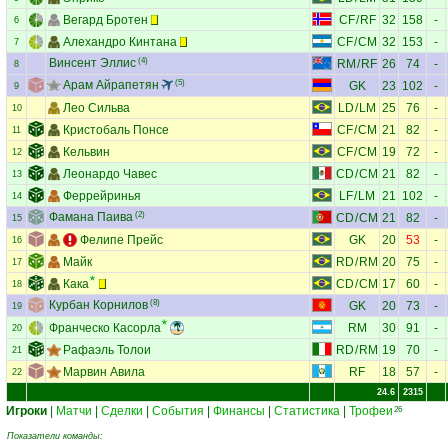
Вегард Бротен
CF
/
RF
32
158
-
6
Алехандро Кинтана
CF
/
CM
32
153
-
7
Винсент Эллис
(4)
RM
/
RF
26
74
-
8
Арам Айрапетян
(5)
GK
23
102
-
9
Лео Сильва
LD
/
LM
25
76
-
10
Кристобаль Понсе
CF
/
CM
21
82
-
11
Кельвин
CF
/
CM
19
72
-
12
Леонардо Чавес
CD
/
CM
21
82
-
13
Феррейринья
LF
/
LM
21
102
-
14
Фамана Паива
(2)
CD
/
CM
21
82
-
15
Фелипе Прейс
GK
20
53
-
16
Майк
RD
/
RM
20
75
-
17
Кака
CD
/
CM
17
60
-
18
Курбан Корнилов
(8)
GK
20
73
-
19
Франческо Касорла
RM
30
91
-
20
Рафаэль Толои
RD
/
RM
19
70
-
21
Марвин Авила
RF
18
57
-
22
24.6
2315
Игроки
|
Матчи
|
Сделки
|
События
|
Финансы
|
Статистика
|
Трофеи
26
Показатели команды: