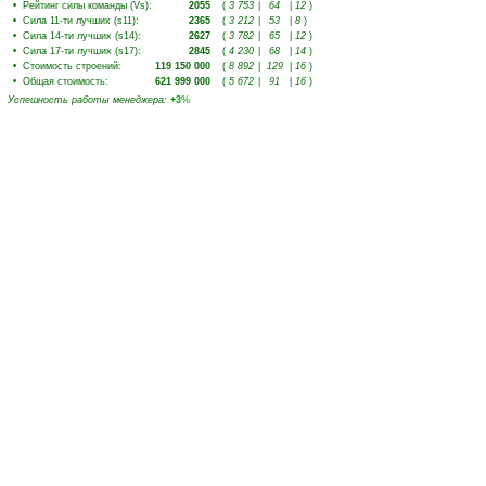
•
Рейтинг силы команды (Vs)
:
2055
(
3 753
|
64
|
12
)
•
Сила 11-ти лучших (s11)
:
2365
(
3 212
|
53
|
8
)
•
Сила 14-ти лучших (s14)
:
2627
(
3 782
|
65
|
12
)
•
Сила 17-ти лучших (s17)
:
2845
(
4 230
|
68
|
14
)
•
Стоимость строений
:
119 150 000
(
8 892
|
129
|
16
)
•
Общая стоимость
:
621 999 000
(
5 672
|
91
|
16
)
Успешность работы менеджера
:
+3
%