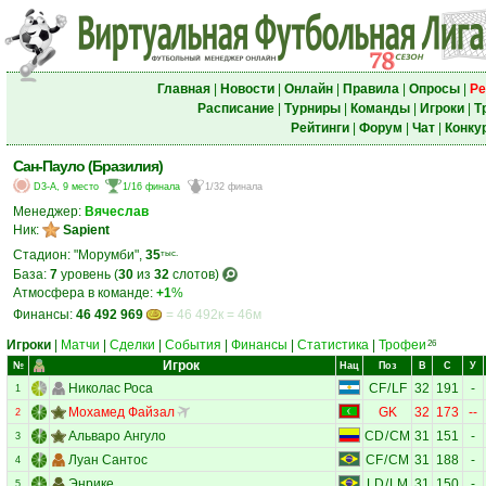
Главная
|
Новости
|
Онлайн
|
Правила
|
Опросы
|
Ре
Расписание
|
Турниры
|
Команды
|
Игроки
|
Т
Рейтинги
|
Форум
|
Чат
|
Конку
Сан-Пауло (Бразилия)
D3-A, 9 место
1/16 финала
1/32 финала
Менеджер:
Вячеслав
Ник:
Sapient
Стадион: "Морумби",
35
тыс.
База:
7
уровень (
30
из
32
слотов)
Атмосфера в команде:
+1
%
Финансы:
46 492 969
= 46 492к = 46м
Игроки
|
Матчи
|
Сделки
|
События
|
Финансы
|
Статистика
|
Трофеи
26
Игрок
№
Нац
Поз
В
С
У
Николас Роса
CF
/
LF
32
191
-
1
Мохамед Файзал
GK
32
173
--
2
Альваро Ангуло
CD
/
CM
31
151
-
3
Луан Сантос
CF
/
CM
31
188
-
4
Энрике
LD
/
LM
31
150
-
5