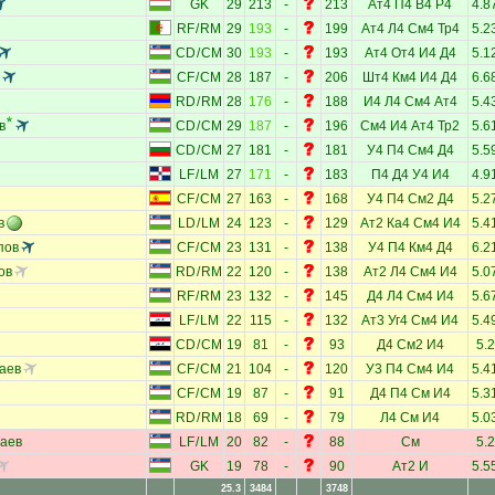
GK
29
213
-
213
Ат4
П4
В4
Р4
4.8
RF
/
RM
29
193
-
199
Ат4
Л4
См4
Тр4
5.2
CD
/
CM
30
193
-
193
Ат4
От4
И4
Д4
5.1
CF
/
CM
28
187
-
206
Шт4
Км4
И4
Д4
6.6
RD
/
RM
28
176
-
188
И4
Л4
См4
Ат4
5.4
в
CD
/
CM
29
187
-
196
См4
И4
Ат4
Тр2
5.6
CD
/
CM
27
181
-
181
У4
П4
См4
Д4
5.5
LF
/
LM
27
171
-
183
П4
Д4
У4
И4
4.9
CF
/
CM
27
163
-
168
У4
П4
См2
Д4
5.2
в
LD
/
LM
24
123
-
129
Ат2
Ка4
См4
И4
5.4
пов
CF
/
CM
23
131
-
138
У4
П4
Км4
Д4
6.2
ов
RD
/
RM
22
120
-
138
Ат2
Л4
См4
И4
5.0
RF
/
RM
23
132
-
145
Д4
Л4
См4
И4
5.6
LF
/
LM
22
115
-
132
Ат3
Уг4
См4
И4
5.4
CD
/
CM
19
81
-
93
Д4
См2
И4
5.2
аев
CF
/
CM
21
104
-
120
У3
П4
См4
И4
5.4
CF
/
CM
19
87
-
91
Д4
П4
См
И4
5.3
RD
/
RM
18
69
-
79
Л4
См
И4
5.0
лаев
LF
/
LM
20
82
-
88
См
5.2
GK
19
78
-
90
Ат2
И
5.5
25.3
3484
3748