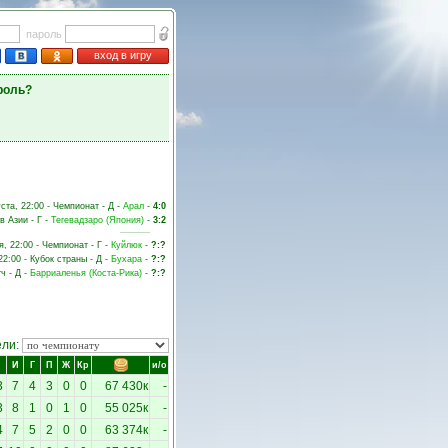
пароль
вход в игру
роль?
уста, 22:00 - Чемпионат - Д -
Арал
-
4:0
в Азии - Г -
Тегевадзаро (Япония)
-
3:2
я, 22:00 - Чемпионат - Г -
Куйлюк
-
?:?
22:00 - Кубок страны - Д -
Бухара
-
?:?
ч - Д -
Барриаленья (Коста-Рика)
-
?:?
ели:
И
Г
П
Ж
Кр
и/о
3
7
4
3
0
0
67 430к
-
3
8
1
0
1
0
55 025к
-
4
7
5
2
0
0
63 374к
-