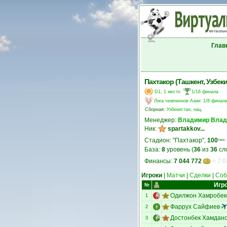
Глав
Пахтакор (Ташкент, Узбеки
D1, 1 место
1/16 финала
Лига чемпионов Азии
:
1/8 финал
Сборная:
Узбекистан, нац.
Менеджер:
Владимир Влад
Ник:
spartakkov...
Стадион: "Пахтакор",
100
тыс.
База:
8
уровень (
36
из
36
сл
Финансы:
7 044 772
= 7 0
Игроки
|
Матчи
|
Сделки
|
Соб
Игр
№
Одилжон Хамробек
1
Фаррух Сайфиев
2
Достонбек Хамдан
3