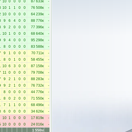
7
10
0
0
0
0
87 633к
-
3
10
1
1
0
0
76 508к
-
2
10
0
0
0
0
64 239к
-
8
9
6
4
0
0
88 776к
-
3
9
2
0
0
0
77 396к
-
1
10
1
0
0
0
68 640к
-
9
9
4
0
0
0
95 298к
-
1
8
0
0
0
0
83 588к
-
7
9
1
0
0
0
70 711к
-
1
8
0
1
0
0
58 455к
-
1
10
6
3
0
0
87 158к
-
7
11
0
0
0
0
79 708к
-
7
9
2
1
0
0
88 283к
-
9
9
2
1
0
0
76 732к
-
8
0
0
0
0
44 776к
-
1
8
0
2
0
0
71 550к
-
1
7
1
1
0
0
68 496к
-
3
6
0
0
0
0
34 626к
-
10
1
0
0
0
17 819к
-
5
10
0
0
0
0
24 016к
-
1 550
м