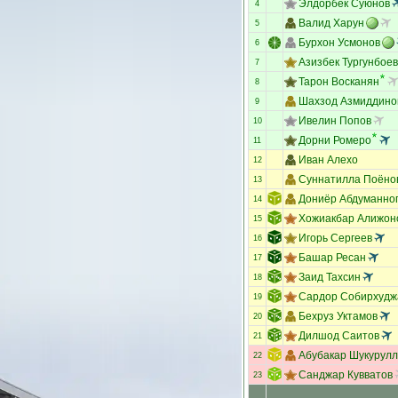
Элдорбек Суюнов
4
Валид Харун
5
Бурхон Усмонов
6
Азизбек Тургунбоев
7
Тарон Восканян
8
Шахзод Азмиддино
9
Ивелин Попов
10
Дорни Ромеро
11
Иван Алехо
12
Суннатилла Поёно
13
Дониёр Абдуманно
14
Хожиакбар Алижон
15
Игорь Сергеев
16
Башар Ресан
17
Заид Тахсин
18
Сардор Собирхудж
19
Бехруз Уктамов
20
Дилшод Саитов
21
Абубакар Шукурул
22
Санджар Кувватов
23