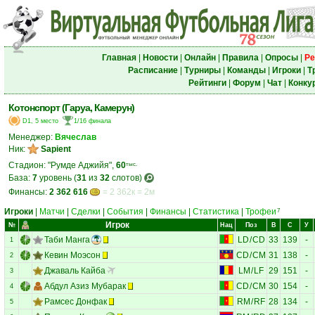
Главная
|
Новости
|
Онлайн
|
Правила
|
Опросы
|
Ре
Расписание
|
Турниры
|
Команды
|
Игроки
|
Т
Рейтинги
|
Форум
|
Чат
|
Конку
Котонспорт (Гаруа, Камерун)
D1, 5 место
1/16 финала
Менеджер:
Вячеслав
Ник:
Sapient
Стадион: "Румде Аджийя",
60
тыс.
База:
7
уровень (
31
из
32
слотов)
Финансы:
2 362 616
= 2 362к = 2м
Игроки
|
Матчи
|
Сделки
|
События
|
Финансы
|
Статистика
|
Трофеи
7
Игрок
№
Нац
Поз
В
С
У
Таби Манга
LD
/
CD
33
139
-
1
Кевин Моэсон
CD
/
CM
31
138
-
2
Джаваль Кайба
LM
/
LF
29
151
-
3
Абдул Азиз Мубарак
CD
/
CM
30
154
-
4
Рамсес Донфак
RM
/
RF
28
134
-
5