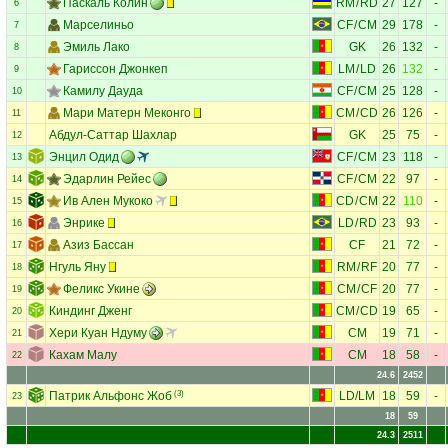
Паскаль Колин
RM
/
RD
27
127
-
6
Марселиньо
CF
/
CM
29
178
-
7
Эмиль Лако
GK
26
132
-
8
Гариссон Джонкеп
LM
/
LD
26
132
-
9
Камилу Дауда
CF
/
CM
25
128
-
10
Мари Матерн Меконго
CM
/
CD
26
126
-
11
Абдул-Саттар Шахлар
GK
25
75
-
12
Энцил Одид
CF
/
CM
23
118
-
13
Эдарлин Рейес
CF
/
CM
22
97
-
14
Ив Ален Мукоко
CD
/
CM
22
110
-
15
Энрике
LD
/
RD
23
93
-
16
Азиз Бассан
CF
21
72
-
17
Нгуль Яну
RM
/
RF
20
77
-
18
Феликс Укине
CM
/
CF
20
77
-
19
Киндинг Дженг
CM
/
CD
19
65
-
20
Хери Куан Ндуму
CM
19
71
-
21
Кахам Малу
CM
18
58
-
22
24.6
2452
Патрик Альфонс Жоб
(3)
LD
/
LM
18
59
-
23
18
59
24.3
2511