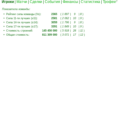
Игроки
|
Матчи
|
Сделки
|
События
|
Финансы
|
Статистика
|
Трофеи
7
Показатели команды:
•
Рейтинг силы команды (Vs)
:
2365
(
1 897
|
9
|
8
)
•
Сила 11-ти лучших (s11)
:
2581
(
2 062
|
10
|
9
)
•
Сила 14-ти лучших (s14)
:
3059
(
1 796
|
9
|
8
)
•
Сила 17-ти лучших (s17)
:
3391
(
1 849
|
10
|
9
)
•
Стоимость строений
:
145 450 000
(
5 918
|
28
|
11
)
•
Общая стоимость
:
811 309 000
(
3 071
|
17
|
12
)