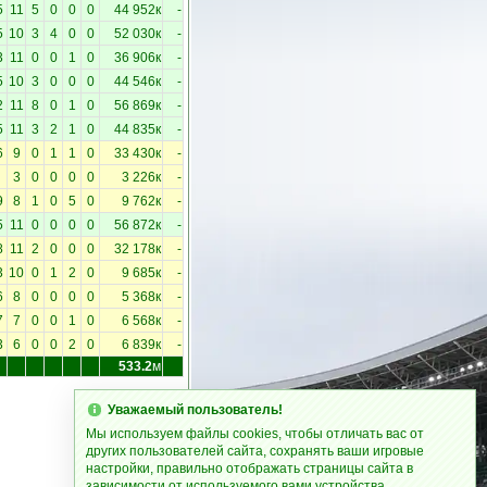
5
11
5
0
0
0
44 952к
-
5
10
3
4
0
0
52 030к
-
3
11
0
0
1
0
36 906к
-
5
10
3
0
0
0
44 546к
-
2
11
8
0
1
0
56 869к
-
5
11
3
2
1
0
44 835к
-
6
9
0
1
1
0
33 430к
-
3
0
0
0
0
3 226к
-
9
8
1
0
5
0
9 762к
-
5
11
0
0
0
0
56 872к
-
8
11
2
0
0
0
32 178к
-
3
10
0
1
2
0
9 685к
-
6
8
0
0
0
0
5 368к
-
7
7
0
0
1
0
6 568к
-
3
6
0
0
2
0
6 839к
-
533.2
м
Уважаемый пользователь!
Мы используем файлы cookies, чтобы отличать вас от
других пользователей сайта, сохранять ваши игровые
настройки, правильно отображать страницы сайта в
зависимости от используемого вами устройства.