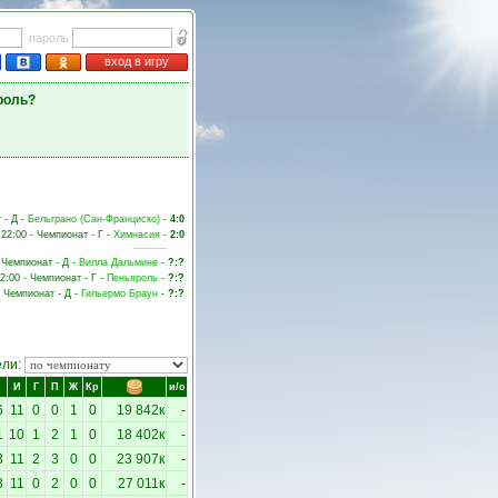
пароль
вход в игру
роль?
 - Д -
Бельграно (Сан-Франциско)
-
4:0
 22:00 - Чемпионат - Г -
Химнасия
-
2:0
- Чемпионат - Д -
Вилла Дальмине
-
?:?
22:00 - Чемпионат - Г -
Пеньяроль
-
?:?
- Чемпионат - Д -
Гильермо Браун
-
?:?
ели:
И
Г
П
Ж
Кр
и/о
6
11
0
0
1
0
19 842к
-
1
10
1
2
1
0
18 402к
-
3
11
2
3
0
0
23 907к
-
8
11
0
2
0
0
27 011к
-