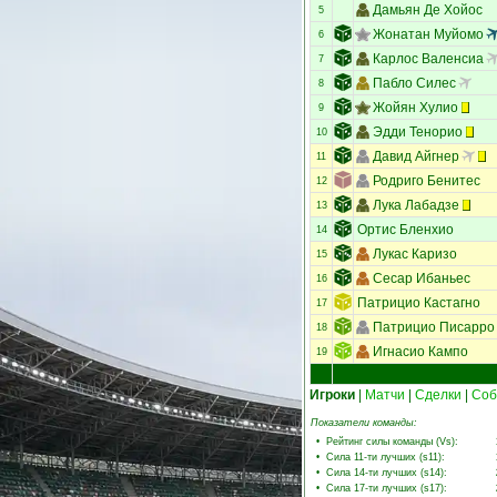
Дамьян Де Хойос
5
Жонатан Муйомо
6
Карлос Валенсиа
7
Пабло Силес
8
Жойян Хулио
9
Эдди Тенорио
10
Давид Айгнер
11
Родриго Бенитес
12
Лука Лабадзе
13
Ортис Бленхио
14
Лукас Каризо
15
Сесар Ибаньес
16
Патрицио Кастагно
17
Патрицио Писарро
18
Игнасио Кампо
19
Игроки
|
Матчи
|
Сделки
|
Соб
Показатели команды:
•
Рейтинг силы команды (Vs)
:
•
Сила 11-ти лучших (s11)
:
•
Сила 14-ти лучших (s14)
:
•
Сила 17-ти лучших (s17)
: