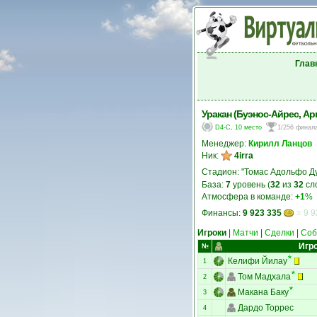
Глав
Уракан (Буэнос-Айрес, Ар
D4-C, 10 место
1/256 финал
Менеджер:
Кирилл Ланцов
Ник:
4irra
Стадион: "Томас Адольфо Ду
База:
7
уровень (
32
из
32
сл
Атмосфера в команде:
+1
%
Финансы:
9 923 335
= 9 9
Игроки
|
Матчи
|
Сделки
|
Соб
Игр
№
Келифи Йилау
1
Том Мадхала
2
Макана Баку
3
Дардо Торрес
4