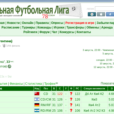
логин
ная
|
Новости
|
Онлайн
|
Правила
|
Опросы
|
Регистрация в игре
|
Забыли па
Расписание
|
Турниры
|
Команды
|
Игроки
|
Трансферы
|
Обмены
|
Аренда
Рейтинги
|
Форум
|
Чат
|
Конкурсы
|
Контакты
гентина)
а
1/64 финала
3 августа, 22:00 - Чемпионат
5 августа,
сегодня, 22:00 
ка",
33
тыс.
10 августа, 
отов)
12 августа, 22:00 
23к = 9м
Показат
ытия
|
Финансы
|
Статистика
|
Трофеи
50
ок
Нац
Поз
В
С
У
Ф
РС
Спецвозможности
О
CD
31
122
-
122
Д4
Ат
Км4
К2
4.6
CD
/
CM
31
126
-
126
Км3
5.0
RM
/
RF
31
137
-
141
Км4
Ат2
5.0
RD
/
RM
25
106
-
106
Км4
Ат2
Уг2
К3
4.9