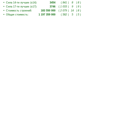
•
Сила 14-ти лучших (s14)
:
3454
(
841
|
8
|
8
)
•
Сила 17-ти лучших (s17)
:
3746
(
1 033
|
9
|
9
)
•
Стоимость строений
:
183 550 000
(
2 079
|
14
|
8
)
•
Общая стоимость
:
1 197 359 000
(
582
|
5
|
5
)