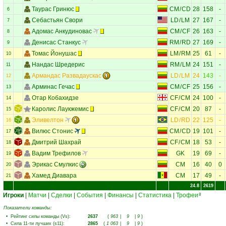
Таурас Гринюс
CM
/
CD
28
158
-
6
Себастьян Свори
LD
/
LM
27
167
-
7
Адомас Анкудиновас
CM
/
CF
26
163
-
8
Денисас Станкус
RM
/
RD
27
169
-
9
Томас Йонушас
LM
/
RM
25
61
-
10
Нандас Шредерис
RM
/
LM
24
151
-
11
Армандас Развадаускас
LD
/
LM
24
143
-
12
Арминас Гечас
CM
/
CF
25
156
-
13
Отар Кобахидзе
CF
/
CM
24
100
-
14
Каролис Лаукжемис
CF
/
CM
20
87
-
15
Эливелтон
LD
/
RD
22
125
-
16
Вилюс Стонис
CM
/
CD
19
101
-
17
Дмитрий Шахрай
CF
/
CM
18
53
-
18
Вадим Трефилов
GK
19
69
-
19
Эрикас Смулкис
CM
16
40
0
20
Хамед Диавара
CM
17
49
-
21
24.8
2619
Игроки
|
Матчи
|
Сделки
|
События
|
Финансы
|
Статистика
|
Трофеи
8
Показатели команды:
•
Рейтинг силы команды (Vs)
:
2637
(
963
|
9
|
9
)
•
Сила 11-ти лучших (s11)
:
2865
(
1 063
|
9
|
9
)