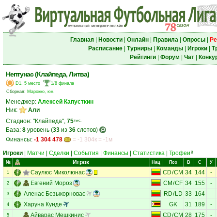
Главная
|
Новости
|
Онлайн
|
Правила
|
Опросы
|
Ре
Расписание
|
Турниры
|
Команды
|
Игроки
|
Т
Рейтинги
|
Форум
|
Чат
|
Конку
Нептунас (Клайпеда, Литва)
D1, 5 место
1/8 финала
Сборная:
Марокко, юн.
Менеджер:
Алексей Капусткин
Ник:
Али
Стадион: "Клайпеда",
75
тыс.
База:
8
уровень (
33
из
36
слотов)
Финансы:
-1 304 478
= -1 304к = -1м
Игроки
|
Матчи
|
Сделки
|
События
|
Финансы
|
Статистика
|
Трофеи
8
Игрок
№
Нац
Поз
В
С
У
Саулюс Миколюнас
CD
/
CM
34
144
-
1
Евгений Мороз
CM
/
CF
34
155
-
2
Аленас Безыкорновас
RD
/
LD
33
164
-
3
Харуна Кунде
GK
31
189
-
4
Айварас Мешкинис
CD
/
CM
28
175
-
5