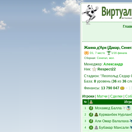
Глав
Жанна д'Арк (Дакар, Сенег
D1, 7 место
1/16 финала
Сборная:
Сенегал, мол.
Менеджер:
Александр
Ник:
Respect22
Стадион: "Леопольд Седар 
База:
8
уровень (
36
из
36
сл
Финансы:
13 790 047
= 13
Игроки
|
Матчи
|
Сделки
|
Соб
Игр
№
Мохамед Балла
1
Курманбек Нурлан
2
Али Омар Валалаха
3
Бубакар Мансали
4