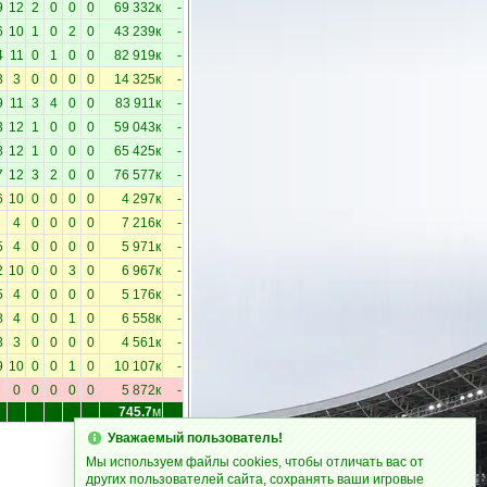
9
12
2
0
0
0
69 332к
-
6
10
1
0
2
0
43 239к
-
4
11
0
1
0
0
82 919к
-
3
3
0
0
0
0
14 325к
-
9
11
3
4
0
0
83 911к
-
3
12
1
0
0
0
59 043к
-
8
12
1
0
0
0
65 425к
-
7
12
3
2
0
0
76 577к
-
6
10
0
0
0
0
4 297к
-
4
0
0
0
0
7 216к
-
5
4
0
0
0
0
5 971к
-
2
10
0
0
3
0
6 967к
-
5
4
0
0
0
0
5 176к
-
8
4
0
0
1
0
6 558к
-
3
3
0
0
0
0
4 561к
-
9
10
0
0
1
0
10 107к
-
0
0
0
0
0
5 872к
-
745.7
м
Уважаемый пользователь!
Мы используем файлы cookies, чтобы отличать вас от
других пользователей сайта, сохранять ваши игровые