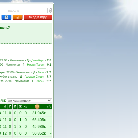
пароль
вход в игру
роль?
 22:00 - Чемпионат - Д -
Диамбарс
-
2:0
:00 - Чемпионат - Г -
Ниари Талли
-
0:1
дня, 22:00 - Чемпионат - Д -
Гори
-
?:?
 Кубок страны - Д -
Галакси Спорт
-
?:?
ста, 22:00 - Чемпионат - Г -
УКАС
-
?:?
ели:
И
Г
П
Ж
Кр
и/о
3
11
0
0
0
0
31 945к
-
8
11
0
0
1
0
65 405к
-
8
11
0
1
3
0
45 986к
-
3
12
0
0
0
0
50 852к
-