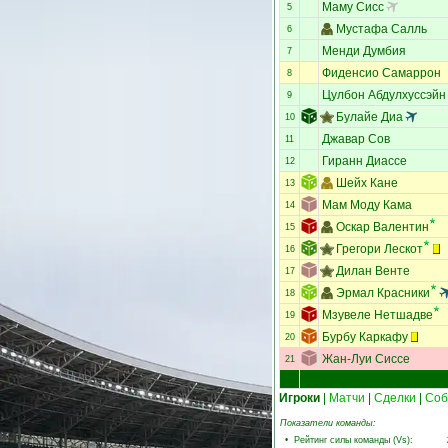
Маму Сисс
5
Мустафа Салль
6
Менди Думбия
7
Фиденсио Самаррон
8
Цулбон Абдулхуссэйн
9
Булайе Диа
10
Джавар Сов
11
Гиранн Диассе
12
Шейх Кане
13
Мам Моду Кама
14
Оскар Валентин
15
Грегори Лескот
16
Дилан Венте
17
Эрмал Красники
18
Мзувеле Нетшадве
19
Бурбу Каркафу
20
Жан-Луи Сиссе
21
Игроки
|
Матчи
|
Сделки
|
Соб
Показатели команды:
•
Рейтинг силы команды (Vs)
: