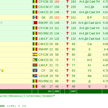
CF
/
CM
29
183
-
183
Ат4
Д4
См4
П4
4.7
CD
/
CM
27
150
-
155
Ат2
Д4
4.9
CM
/
CD
25
148
-
148
Ат4
Д4
См4
Уг4
4.6
GK
25
101
-
101
В
Р
3.1
RM
/
RF
25
149
-
149
Ат4
Д4
См4
Шт4
5.5
CF
/
CM
23
111
-
119
Ат4
Д4
См4
У4
5.0
RD
/
RM
25
134
-
134
Ат4
Д4
См4
Уг4
5.0
LM
/
LF
24
132
-
132
Ат4
Д4
См4
Ка4
5.2
CM
/
CD
20
66
-
69
См
4.6
RM
/
RF
22
80
-
80
К
4.4
CF
/
CM
19
58
-
60
Д3
4.9
CM
/
CD
20
72
-
77
Ат2
4.8
LM
/
LF
21
72
-
77
Ат
4.4
CF
19
61
-
63
У3
4.7
LD
/
LM
19
59
-
59
Км
4.5
RD
/
RM
21
80
-
80
Д
4.7
GK
17
48
-
48
В
0
24.1
2391
2427
ытия
|
Финансы
|
Статистика
|
Трофеи
20
2252
(
2 472
|
9
|
9
)