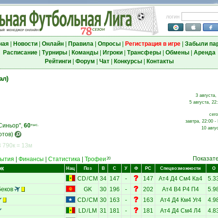
логин
ная
|
Новости
|
Онлайн
|
Правила
|
Опросы
|
Регистрация в игре
|
Забыли па
Расписание
|
Турниры
|
Команды
|
Игроки
|
Трансферы
|
Обмены
|
Аренда
Рейтинги
|
Форум
|
Чат
|
Конкурсы
|
Контакты
ал)
3 августа,
5 августа, 22
сего
завтра, 22:00 -
Синьор",
60
тыс.
10 авгу
отов)
 790к = 13м
Показат
ытия
|
Финансы
|
Статистика
|
Трофеи
20
ок
Нац
Поз
В
С
У
Ф
РС
Спецвозможности
О
CD
/
CM
34
147
-
147
Ат4
Д4
См4
Ка4
5.3
беков
GK
30
196
-
202
Ат4
В4
Р4
П4
5.9
CD
/
CM
30
163
-
163
Ат4
Д4
Км4
Уг4
4.9
LD
/
LM
31
181
-
181
Ат4
Д4
См4
Л4
4.8