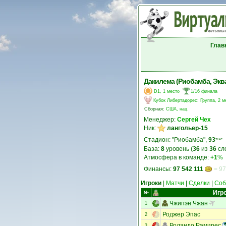
Глав
Дакилема (Риобамба, Экв
D1, 1 место
1/16 финала
Кубок Либертадорес
:
Группа, 2 м
Сборная:
США, нац.
Менеджер:
Сергей Чех
Ник:
лангольер-15
Стадион: "Риобамба",
93
тыс.
База:
8
уровень (
36
из
36
сл
Атмосфера в команде:
+1
%
Финансы:
97 542 111
= 97
Игроки
|
Матчи
|
Сделки
|
Соб
Игр
№
Чжипэн Чжан
1
Роджер Эпас
2
Роландо Рамирес
3