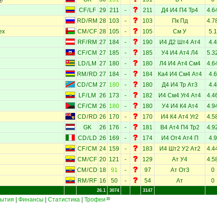
CF
/
LF
29
211
-
211
Д4
И4
П4
Тр4
4.6
RD
/
RM
28
103
-
103
Пк
Пд
4.7
ех
CM
/
CF
28
105
-
105
См
У
5.1
RF
/
RM
27
184
-
190
И4
Д2
Шт4
Ат4
4.4
CF
/
CM
27
185
-
185
У4
И4
Ат4
Л4
5.3
LD
/
LM
27
180
-
180
Л4
И4
Ат4
См4
4.6
RM
/
RD
27
184
-
184
Ка4
И4
См4
Ат4
4.6
CD
/
CM
27
180
-
180
Д4
И4
Тр
Ат3
4.4
LF
/
LM
26
173
-
182
И4
См4
Уг4
Ат4
4.4
CF
/
CM
26
180
-
180
У4
И4
К4
Ат4
4.9
CD
/
RD
26
170
-
170
И4
К4
Ат4
Уг2
4.5
GK
26
176
-
181
В4
Ат4
П4
Тр2
4.9
CD
/
LD
26
169
-
174
И4
От4
Ат4
П
4.9
CF
/
CM
24
159
-
183
И4
Шт2
У2
Ат2
4.4
CM
/
CF
20
121
-
129
Ат
У4
4.5
CM
/
CD
18
91
-
97
Ат
От3
0
RM
/
RF
16
50
-
54
Ат
0
26.1
3074
3147
ытия
|
Финансы
|
Статистика
|
Трофеи
30