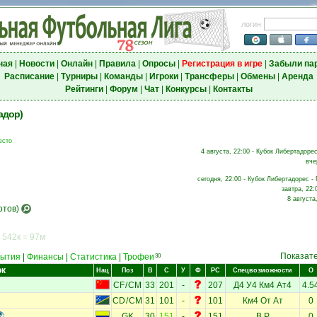
логин
ная
|
Новости
|
Онлайн
|
Правила
|
Опросы
|
Регистрация в игре
|
Забыли па
Расписание
|
Турниры
|
Команды
|
Игроки
|
Трансферы
|
Обмены
|
Аренда
Рейтинги
|
Форум
|
Чат
|
Конкурсы
|
Контакты
адор)
есто
4 августа, 22:00 - Кубок Либертадорес
вче
сегодня, 22:00 - Кубок Либертадорес - 
завтра, 22:
8 августа
отов)
 542к = 97м
Показат
ытия
|
Финансы
|
Статистика
|
Трофеи
30
ок
Нац
Поз
В
С
У
Ф
РС
Спецвозможности
О
CF
/
CM
33
201
-
207
Д4
У4
Км4
Ат4
4.5
CD
/
CM
31
101
-
101
Км4
От
Ат
0
GK
30
151
-
151
В
Р
0