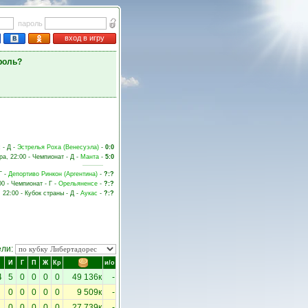
пароль
вход в игру
роль?
 - Д -
Эстрелья Роха (Венесуэла)
-
0:0
ра, 22:00 - Чемпионат - Д -
Манта
-
5:0
Г -
Депортиво Ринкон (Аргентина)
-
?:?
00 - Чемпионат - Г -
Орельяненсе
-
?:?
, 22:00 - Кубок страны - Д -
Аукас
-
?:?
ели:
И
Г
П
Ж
Кр
и/о
4
5
0
0
0
0
49 136к
-
0
0
0
0
0
9 509к
-
0
0
0
0
0
27 739к
-