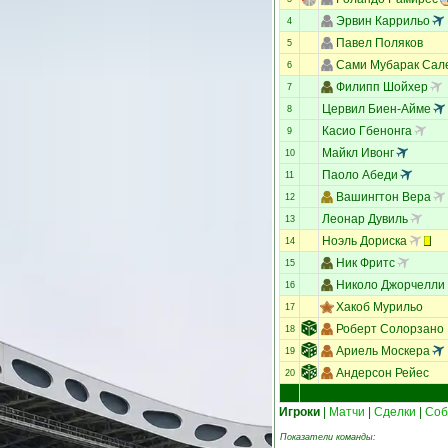
Эрвин Каррильо
4
Павел Поляков
5
Сами Мубарак Сал
6
Филипп Шойхер
7
Цервил Биен-Айме
8
Касио Гбенонга
9
Майкл Ивонг
10
Паоло Абеди
11
Вашингтон Вера
12
Леонар Дувиль
13
Ноэль Дориска
14
Ник Фритс
15
Николо Джорчелли
16
Хакоб Мурильо
17
Роберт Солорзано
18
Ариель Москера
19
Андерсон Рейес
20
Игроки
|
Матчи
|
Сделки
|
Соб
Показатели команды: