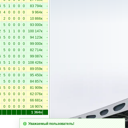
4
5
1
0
0
0
83 794к
-
8
4
0
0
0
0
9 964к
-
2
0
0
0
0
10 866к
-
5
0
0
0
0
93 000к
-
2
5
1
1
0
0
100 147к
-
4
5
0
0
0
0
94 123к
-
5
0
0
0
0
99 000к
-
5
0
0
0
0
82 714к
-
6
5
0
0
0
0
99 087к
-
4
5
1
0
0
0
108 426к
-
8
5
0
0
1
0
89 059к
-
2
5
0
0
0
0
95 450к
-
5
0
0
0
0
84 857к
-
4
5
0
0
0
0
81 909к
-
8
5
0
0
0
0
62 076к
-
0
0
0
0
0
66 681к
-
0
0
0
0
0
16 907к
-
1 364
м
Уважаемый пользователь!