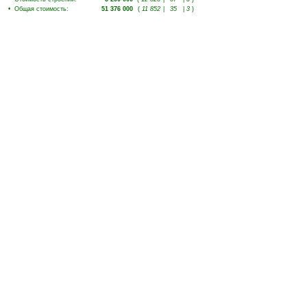
•
Общая стоимость
:
51 376 000
(
11 852
|
35
|
3
)