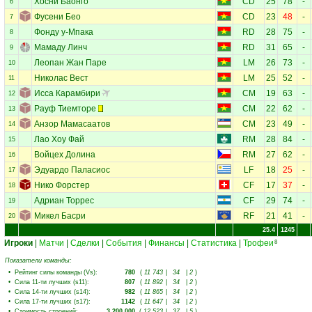
Хосни Баонго
CD
25
78
-
6
Фусени Бео
CD
23
48
-
7
Фонду у-Мпака
RD
28
75
-
8
Мамаду Линч
RD
31
65
-
9
Леопан Жан Паре
LM
26
73
-
10
Николас Вест
LM
25
52
-
11
Исса Карамбири
CM
19
63
-
12
Рауф Тиемторе
CM
22
62
-
13
Анзор Мамасаатов
CM
23
49
-
14
Лао Хоу Фай
RM
28
84
-
15
Войцех Долина
RM
27
62
-
16
Эдуардо Паласиос
LF
18
25
-
17
Нико Форстер
CF
17
37
-
18
Адриан Торрес
CF
29
74
-
19
Микел Басри
RF
21
41
-
20
25.4
1245
Игроки
|
Матчи
|
Сделки
|
События
|
Финансы
|
Статистика
|
Трофеи
8
Показатели команды:
•
Рейтинг силы команды (Vs)
:
780
(
11 743
|
34
|
2
)
•
Сила 11-ти лучших (s11)
:
807
(
11 892
|
34
|
2
)
•
Сила 14-ти лучших (s14)
:
982
(
11 865
|
34
|
2
)
•
Сила 17-ти лучших (s17)
:
1142
(
11 647
|
34
|
2
)
•
Стоимость строений
:
3 200 000
(
12 523
|
37
|
5
)