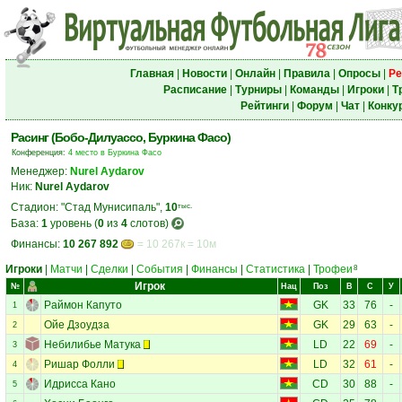
Главная
|
Новости
|
Онлайн
|
Правила
|
Опросы
|
Ре
Расписание
|
Турниры
|
Команды
|
Игроки
|
Т
Рейтинги
|
Форум
|
Чат
|
Конку
Расинг (Бобо-Дилуассо, Буркина Фасо)
Конференция:
4 место в Буркина Фасо
Менеджер:
Nurel Aydarov
Ник:
Nurel Aydarov
Стадион: "Стад Мунисипаль",
10
тыс.
База:
1
уровень (
0
из
4
слотов)
Финансы:
10 267 892
= 10 267к = 10м
Игроки
|
Матчи
|
Сделки
|
События
|
Финансы
|
Статистика
|
Трофеи
8
Игрок
№
Нац
Поз
В
С
У
Раймон Капуто
GK
33
76
-
1
Ойе Дзоудза
GK
29
63
-
2
Небилибье Матука
LD
22
69
-
3
Ришар Фолли
LD
32
61
-
4
Идрисса Кано
CD
30
88
-
5