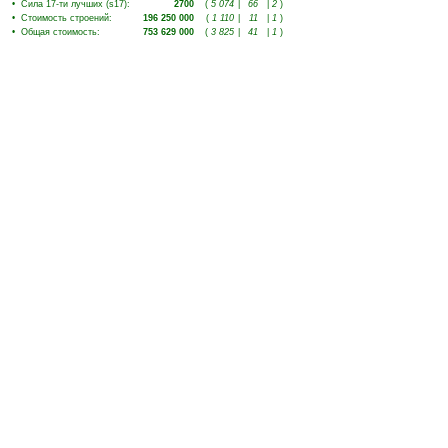
•
Сила 17-ти лучших (s17)
:
2700
(
5 074
|
66
|
2
)
•
Стоимость строений
:
196 250 000
(
1 110
|
11
|
1
)
•
Общая стоимость
:
753 629 000
(
3 825
|
41
|
1
)