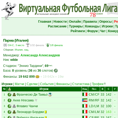
Главная
|
Новости
|
Онлайн
|
Правила
|
Опросы
|
Ре
Расписание
|
Турниры
|
Команды
|
Игроки
|
Т
Рейтинги
|
Форум
|
Чат
|
Конку
Парма (Италия)
D4-C, 3 место
1/32 финала
1/8 финала
Сборная:
Италия, нац.
Менеджер:
Александр Александров
Ник:
wilde
Стадион: "Эннио Тардини",
69
тыс.
База:
8
уровень (
36
из
36
слотов)
Финансы:
19 642 899
= 19 642к = 19м
Игроки
|
Матчи
|
Сделки
|
События
|
Финансы
|
Статистика
|
Трофеи
11
Игрок
№
Нац
Поз
В
С
У
Франческо Ди Таккьо
CM
/
CF
33
142
-
1
Анхе Нгесама
RM
/
RF
32
142
-
2
Флавио Чанчи
LD
/
LM
32
100
-
3
Леонардо Борджи
CM
/
LM
32
163
-
4
Роберто Ингльезе
CF
/
RF
33
167
-
5