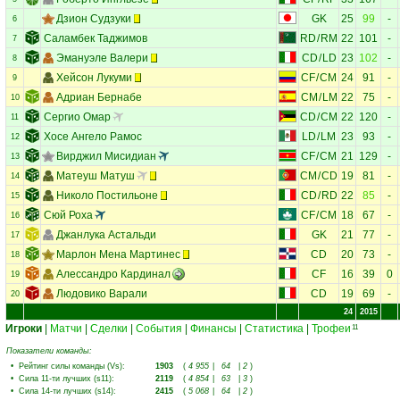
Дзион Судзуки
GK
25
99
-
6
Саламбек Таджимов
RD
/
RM
22
101
-
7
Эмануэле Валери
CD
/
LD
23
102
-
8
Хейсон Лукуми
CF
/
CM
24
91
-
9
Адриан Бернабе
CM
/
LM
22
75
-
10
Сергио Омар
CD
/
CM
22
120
-
11
Хосе Ангело Рамос
LD
/
LM
23
93
-
12
Вирджил Мисидиан
CF
/
CM
21
129
-
13
Матеуш Матуш
CM
/
CD
19
81
-
14
Николо Постильоне
CD
/
RD
22
85
-
15
Сюй Роха
CF
/
CM
18
67
-
16
Джанлука Астальди
GK
21
77
-
17
Марлон Мена Мартинес
CD
20
73
-
18
Алессандро Кардинал
CF
16
39
0
19
Людовико Варали
CD
19
69
-
20
24
2015
Игроки
|
Матчи
|
Сделки
|
События
|
Финансы
|
Статистика
|
Трофеи
11
Показатели команды:
•
Рейтинг силы команды (Vs)
:
1903
(
4 955
|
64
|
2
)
•
Сила 11-ти лучших (s11)
:
2119
(
4 854
|
63
|
3
)
•
Сила 14-ти лучших (s14)
:
2415
(
5 068
|
64
|
2
)