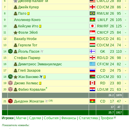
Джозеф Каланг Ти
CM
/
CD
28
89
-
6
Джейк Купер
CD
/
CM
28
86
-
7
Пато
RM
/
LM
26
95
-
8
Аполинер Конго
LM
/
LF
26
105
-
9
Кейсуке Ито
RM
/
RF
26
125
-
10
Фэзли Эйоб
CM
/
CF
25
84
-
11
Вахабу Нгоби
RD
/
CD
24
81
-
12
Гергели Тот
CD
/
CM
24
74
-
13
Йоэль Пасоя
GK
23
110
-
14
Стефан Паркер
RD
/
LD
26
98
-
15
Димитриос Эммануилидис
CF
/
CM
24
82
-
16
Глеб Захаров
CD
24
75
-
17
Жак Ванэмю
CD
/
CM
20
93
-
18
Джомо Хелмас
RD
23
80
-
19
Фабио Корвалан
LD
/
LM
21
63
-
20
26.2
1870
Дьедонн Жонатан
(14)
CD
17
47
-
21
17
47
25.7
1917
Игроки
|
Матчи
|
Сделки
|
События
|
Финансы
|
Статистика
|
Трофеи
10
Показатели команды: