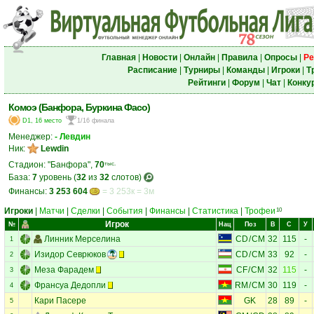
Главная
|
Новости
|
Онлайн
|
Правила
|
Опросы
|
Ре
Расписание
|
Турниры
|
Команды
|
Игроки
|
Т
Рейтинги
|
Форум
|
Чат
|
Конку
Комоэ (Банфора, Буркина Фасо)
D1, 16 место
1/16 финала
Менеджер:
- Левдин
Ник:
Lewdin
Стадион: "Банфора",
70
тыс.
База:
7
уровень (
32
из
32
слотов)
Финансы:
3 253 604
= 3 253к = 3м
Игроки
|
Матчи
|
Сделки
|
События
|
Финансы
|
Статистика
|
Трофеи
10
Игрок
№
Нац
Поз
В
С
У
Линник Мерселина
CD
/
CM
32
115
-
1
Изидор Севрюков
CD
/
CM
33
92
-
2
Меза Фарадем
CF
/
CM
32
115
-
3
Франсуа Дедопли
RM
/
CM
30
119
-
4
Кари Пасере
GK
28
89
-
5