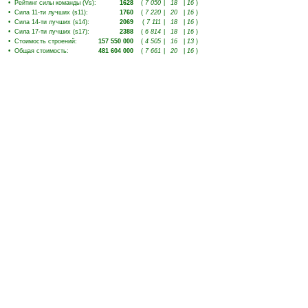
•
Рейтинг силы команды (Vs)
:
1628
(
7 050
|
18
|
16
)
•
Сила 11-ти лучших (s11)
:
1760
(
7 220
|
20
|
16
)
•
Сила 14-ти лучших (s14)
:
2069
(
7 111
|
18
|
16
)
•
Сила 17-ти лучших (s17)
:
2388
(
6 814
|
18
|
16
)
•
Стоимость строений
:
157 550 000
(
4 505
|
16
|
13
)
•
Общая стоимость
:
481 604 000
(
7 661
|
20
|
16
)