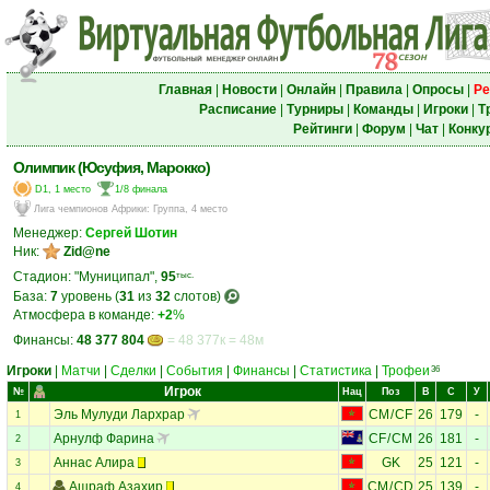
Главная
|
Новости
|
Онлайн
|
Правила
|
Опросы
|
Ре
Расписание
|
Турниры
|
Команды
|
Игроки
|
Т
Рейтинги
|
Форум
|
Чат
|
Конку
Олимпик (Юсуфия, Марокко)
D1, 1 место
1/8 финала
Лига чемпионов Африки
:
Группа, 4 место
Менеджер:
Сергей Шотин
Ник:
Zid@ne
Стадион: "Муниципал",
95
тыс.
База:
7
уровень (
31
из
32
слотов)
Атмосфера в команде:
+2
%
Финансы:
48 377 804
= 48 377к = 48м
Игроки
|
Матчи
|
Сделки
|
События
|
Финансы
|
Статистика
|
Трофеи
36
Игрок
№
Нац
Поз
В
С
У
Эль Мулуди Лархрар
CM
/
CF
26
179
-
1
Арнулф Фарина
CF
/
CM
26
181
-
2
Аннас Алира
GK
25
121
-
3
Ашраф Азахир
CM
/
CD
25
139
-
4