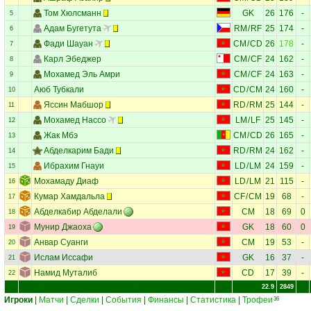
Том Хюлсманн
GK
26
176
-
5
Адам Бугетута
RM
/
RF
25
174
-
6
Фади Шауан
CM
/
CD
26
178
-
7
Карл Эбеджер
CM
/
CF
24
162
-
8
Мохамед Эль Амри
CM
/
CF
24
163
-
9
Аюб Тубкали
CD
/
CM
24
160
-
10
Яссин Мабшор
RD
/
RM
25
144
-
11
Мохамед Нассо
LM
/
LF
25
145
-
12
Жак Мбэ
CM
/
CD
26
165
-
13
Абделкарим Бади
RD
/
RM
24
162
-
14
Ибрахим Гнауи
LD
/
LM
24
159
-
15
Мохамаду Диаф
LD
/
LM
21
115
-
16
Кумар Хамдальла
CF
/
CM
19
68
-
17
Абделкабир Абделали
CM
18
69
0
18
Мунир Джаоха
GK
18
60
0
19
Анвар Суанги
CM
19
53
-
20
Ислам Иссафи
GK
16
37
-
21
Намид Муталиб
CD
17
39
-
22
22.9
2849
Игроки
|
Матчи
|
Сделки
|
События
|
Финансы
|
Статистика
|
Трофеи
36