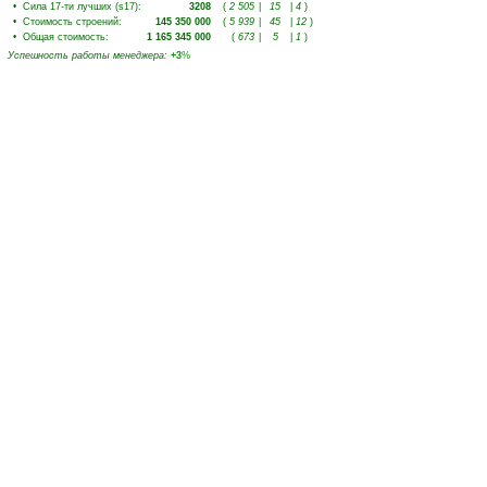
•
Сила 17-ти лучших (s17)
:
3208
(
2 505
|
15
|
4
)
•
Стоимость строений
:
145 350 000
(
5 939
|
45
|
12
)
•
Общая стоимость
:
1 165 345 000
(
673
|
5
|
1
)
Успешность работы менеджера
:
+3
%