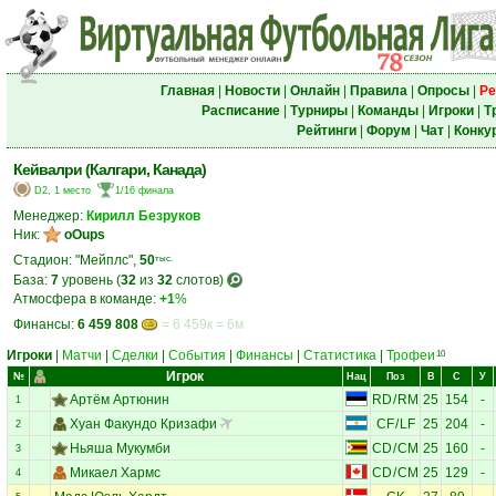
Главная
|
Новости
|
Онлайн
|
Правила
|
Опросы
|
Ре
Расписание
|
Турниры
|
Команды
|
Игроки
|
Т
Рейтинги
|
Форум
|
Чат
|
Конку
Кейвалри (Калгари, Канада)
D2, 1 место
1/16 финала
Менеджер:
Кирилл Безруков
Ник:
oOups
Стадион: "Мейплс",
50
тыс.
База:
7
уровень (
32
из
32
слотов)
Атмосфера в команде:
+1
%
Финансы:
6 459 808
= 6 459к = 6м
Игроки
|
Матчи
|
Сделки
|
События
|
Финансы
|
Статистика
|
Трофеи
10
Игрок
№
Нац
Поз
В
С
У
Артём Артюнин
RD
/
RM
25
154
-
1
Хуан Факундо Кризафи
CF
/
LF
25
204
-
2
Ньяша Мукумби
CD
/
CM
25
160
-
3
Микаел Хармс
CD
/
CM
25
129
-
4