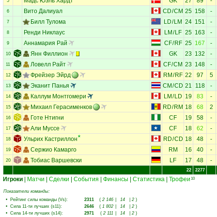
Мадс Юэль Хардт
GK
27
89
-
5
Вито Далиуал
CD
/
CM
25
158
-
6
Билл Тулома
LD
/
LM
24
151
-
7
Ренди Никлаус
LM
/
LF
25
163
-
8
Аннамария Рай
CF
/
RF
25
167
-
9
Янн Филлион
GK
23
132
-
10
Ловелл Райт
CF
/
CM
23
148
-
11
Фрейзер Эйрд
RM
/
RF
22
97
5
12
Эканит Панья
CM
/
CD
21
118
-
13
Каллум Монтгомери
LM
/
LD
19
83
-
14
Михаил Герасименков
RD
/
RM
18
68
2
15
Готе Нтигни
CF
19
58
-
16
Али Муссе
CF
18
62
-
17
Ульрих Кастриллон
RD
/
CD
18
48
-
18
Сержио Камарго
RM
16
40
-
19
Тобиас Варшевски
LF
17
48
-
20
22
2277
Игроки
|
Матчи
|
Сделки
|
События
|
Финансы
|
Статистика
|
Трофеи
10
Показатели команды:
•
Рейтинг силы команды (Vs)
:
2311
(
2 146
|
14
|
2
)
•
Сила 11-ти лучших (s11)
:
2646
(
1 802
|
14
|
2
)
•
Сила 14-ти лучших (s14)
:
2971
(
2 111
|
14
|
2
)