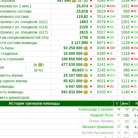
 игроков
:
497 990
за тур
5265
1054
549
80
гроков (от 1 млн.)
:
25,474
10410
1931
4302
800
основного состава
:
25,818
3019
589
254
58
новного состава
:
119,82
5514
1000
1349
258
роков с уч. спецвозм. (s11)
:
1863
6579
1201
510
86
роков с уч. спецвозм. (s14)
:
2226
6193
1132
642
112
роков с уч. спецвозм. (s17)
:
2615
5527
1004
849
156
етом спецвозможностей (Vs)
:
1756
6096
1116
659
114
ости состава команды
:
3 127,890
6671
1229
827
139
ть базы
:
93 250 000
9300
1688
1997
354
 стадиона
:
16 600 000
6185
1318
28
6
сть строений
:
109 850 000
9245
1692
1950
284
(в
)
477 035 000
5241
950
555
115
ов
(в %)
80,603
%
2145
386
2516
461
мость игрока
:
25 107 000
4205
795
1611
288
у одного игрока
:
85 821 000
6021
1111
194
54
 команды
:
4 947 000
8641
1643
181
25
ость команды
:
591 832 000
6155
1140
91
18
вета директоров:
-
-
-
-
-
История тренеров команды
С
День
П
17
27 
Александр Сорокин
78
135
3 
Андрей Лоза
77
60
19 
Роман Кривка
77
16
4 
Михаил Шаманов
77
181
8 
Артём Артамонов
76