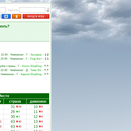
пароль
вход в игру
роль?
, 22:00 - Чемпионат - Г -
Хасаакас
-
1:2
 22:00 - Чемпионат - Г -
Голд Кост
-
1:1
Кубок страны - Г -
Хохоэ Юнайтед
-
?:?
 22:00 - Чемпионат - Д -
Тема Юс
-
?:?
- Чемпионат - Г -
Карела Юнайтед
-
?:?
Место
т
страна
дивизион
31
10
26
8
26
11
6
9
30
12
2
8
63
13
1
40
9
63
13
0
40
9