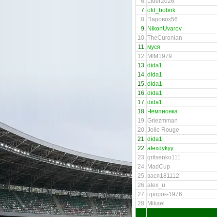
6.
Lider2026
7.
old_bobrik
8.
Паровоз56
9.
NikonUvarov
10.
TheCuronian
11.
муся
12.
MIM1979
13.
dida1
14.
dida1
15.
dida1
16.
dida1
17.
dida1
18.
Чемпионка
19.
Griezmman
20.
Jolie Rouge
21.
dida1
22.
alexdykyy
23.
gritsenko111
24.
MadCup
25.
вася181112
26.
alex_u
27.
пророк-1976
28.
Mikael