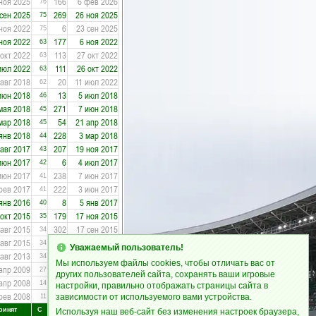
ноя 2025
166
6 фев 2026
76
 сен 2025
269
26 ноя 2025
75
 ноя 2022
6
23 сен 2025
75
ноя 2022
177
6 ноя 2022
63
 окт 2022
113
27 окт 2022
63
июл 2022
111
26 окт 2022
63
 авг 2018
20
11 июл 2022
62
июн 2018
13
5 июл 2018
46
мая 2018
271
7 июн 2018
45
мар 2018
54
21 апр 2018
45
янв 2018
228
3 мар 2018
44
 авг 2017
207
19 ноя 2017
43
июн 2017
6
4 июл 2017
42
июн 2017
238
7 июн 2017
41
фев 2017
222
3 июн 2017
41
янв 2016
8
5 янв 2017
40
 окт 2015
179
17 ноя 2015
35
 авг 2015
302
17 сен 2015
34
 авг 2015
206
23 авг 2015
34
Уважаемый пользователь!
 авг 2013
123
7 авг 2015
34
Мы используем файлы cookies, чтобы отличать вас от
апр 2009
194
10 авг 2013
27
других пользователей сайта, сохранять ваши игровые
апр 2008
38
20 апр 2009
14
настройки, правильно отображать страницы сайта в
фев 2008
232
17 апр 2008
зависимости от используемого вами устройства.
11
ринят
С
День
Уволен
Используя наш веб-сайт без изменения настроек браузера,