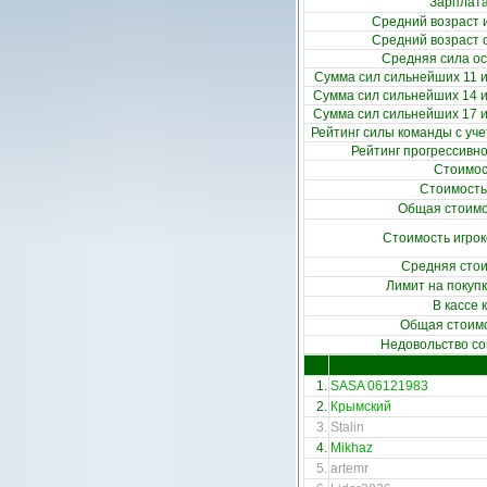
Зарплата
Средний возраст и
Средний возраст 
Средняя сила ос
Сумма сил сильнейших 11 иг
Сумма сил сильнейших 14 иг
Сумма сил сильнейших 17 иг
Рейтинг силы команды с уч
Рейтинг прогрессивн
Стоимос
Стоимость
Общая стоимо
Стоимость игрок
Средняя стои
Лимит на покупк
В кассе
Общая стоим
Недовольство со
1.
SASA 06121983
2.
Крымский
3.
Stalin
4.
Mikhaz
5.
artemr