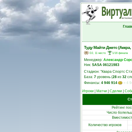
Глав
Туду Майти Джетс (Аккра, 
D2, 11 место
1/16 финала
Менеджер:
Александр Сор
Ник:
SASA 06121983
Стадион: "Квара Спортс Ст
База:
7
уровень (
28
из
32
сл
Финансы:
4 946 914
= 4 9
Игроки
|
Матчи
|
Сделки
|
Соб
Ст
Рейтинг по
Число болельщ
Вместимост
Количество игроков