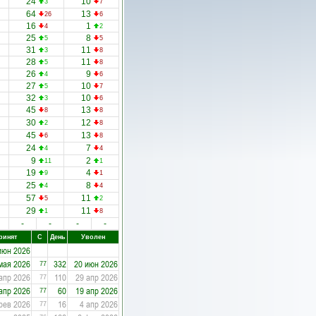
24
10
3
7
64
13
26
6
16
1
4
2
25
8
5
5
31
11
3
8
28
11
5
8
26
9
4
6
27
10
5
7
32
10
3
6
45
13
8
8
30
12
2
8
45
13
6
8
24
7
4
4
9
2
11
1
19
4
9
1
25
8
4
4
57
11
5
2
29
11
1
8
-
-
-
-
ринят
С
День
Уволен
июн 2026
мая 2026
332
20 июн 2026
77
апр 2026
110
29 апр 2026
77
апр 2026
60
19 апр 2026
77
фев 2026
16
4 апр 2026
77