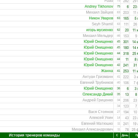
282
29 
Fuad
75
6
23
Andrey Tikhonov
75
203
11
Михаил Зайцев
63
165
5 
Никон Уваров
63
111
26
Seyh Shamil
63
20
11 
игорь мусиенко
62
153
9
Михаил Мельдер
46
301
14 
Юрий Онищенко
45
180
14 
Юрий Онищенко
45
318
25 
Юрий Онищенко
44
11
8 
Юрий Онищенко
44
241
31
Юрий Онищенко
42
253
11 
Жанна
41
222
3 
Антуан Гризманн
41
106
7 
Евгений Трубников
40
6
3 
Юрий Онищенко
36
13
8
Олександр Дикий
35
206
23
Андрей Гриценко
34
123
7
34
194
10
Вася Стоянов
27
43
23 
Алексей Ухин
14
241
19 
Евгений Матюшко
11
78
25 
Михаил Александрович
11
История тренеров команды
С
День
П