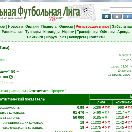
логин
ная
|
Новости
|
Онлайн
|
Правила
|
Опросы
|
Регистрация в игре
|
Забыли па
Расписание
|
Турниры
|
Команды
|
Игроки
|
Трансферы
|
Обмены
|
Аренда
Рейтинги
|
Форум
|
Чат
|
Конкурсы
|
Контакты
Гана)
5 августа
окин
сегодня,
завтра, 22:00 - 
10 августа,
эдиум",
50
тыс.
12 августа, 22:00 
отов)
46к = 4м
ытия
|
Финансы
|
Статистика
|
Трофеи
7
атистический показатель
лига
континен
сещаемости
:
0,99
5286
968
4522
802
иков команды:
61 476
5460
1217
328
73
ь стадиона
:
50 000
6185
1318
28
6
принадлежащих команде
:
19
11333
2142
6473
127
находящихся в команде
:
19
11375
2145
6487
126