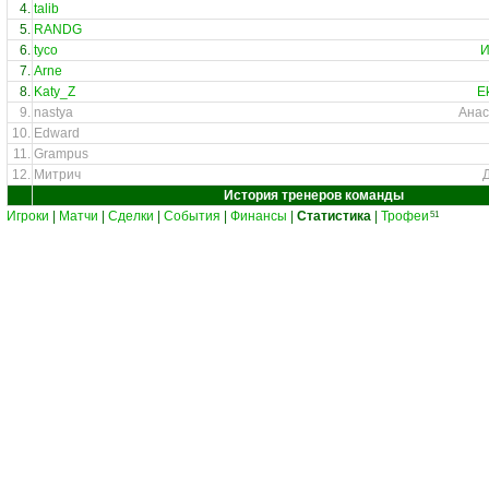
4.
talib
5.
RANDG
6.
tyco
И
7.
Arne
8.
Katy_Z
E
9.
nastya
Анас
10.
Edward
11.
Grampus
12.
Митрич
История тренеров команды
Игроки
|
Матчи
|
Сделки
|
События
|
Финансы
|
Статистика
|
Трофеи
51