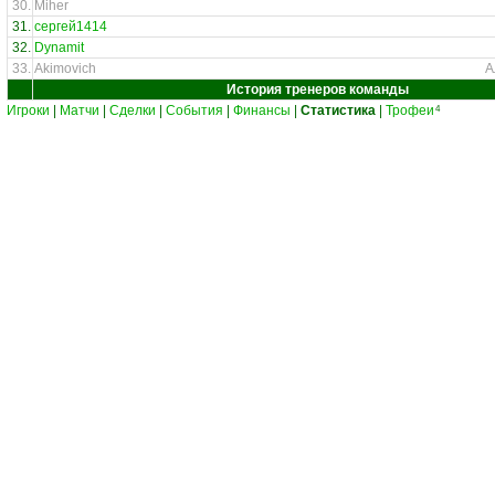
30.
Miher
31.
сергей1414
32.
Dynamit
33.
Akimovich
А
История тренеров команды
Игроки
|
Матчи
|
Сделки
|
События
|
Финансы
|
Статистика
|
Трофеи
4