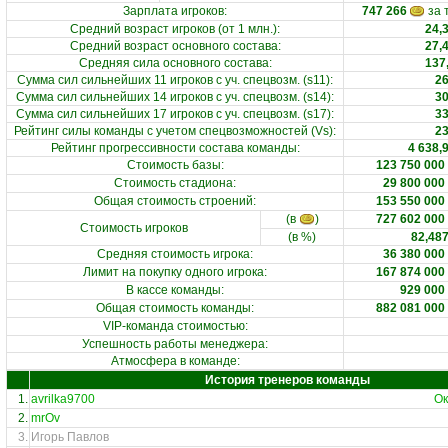
Зарплата игроков
:
747 266
за 
Средний возраст игроков (от 1 млн.)
:
24,
Средний возраст основного состава
:
27,
Средняя сила основного состава
:
137
Сумма сил сильнейших 11 игроков с уч. спецвозм. (s11)
:
2
Сумма сил сильнейших 14 игроков с уч. спецвозм. (s14)
:
3
Сумма сил сильнейших 17 игроков с уч. спецвозм. (s17)
:
3
Рейтинг силы команды с учетом спецвозможностей (Vs)
:
2
Рейтинг прогрессивности состава команды
:
4 638,
Стоимость базы
:
123 750 000
Стоимость стадиона
:
29 800 000
Общая стоимость строений
:
153 550 000
(в
)
727 602 000
Стоимость игроков
(в %)
82,48
Средняя стоимость игрока
:
36 380 000
Лимит на покупку одного игрока
:
167 874 000
В кассе команды
:
929 000
Общая стоимость команды
:
882 081 000
VIP-команда стоимостью:
Успешность работы менеджера:
Атмосфера в команде:
История тренеров команды
1.
avrilka9700
Ок
2.
mrOv
3.
Игорь Павлов