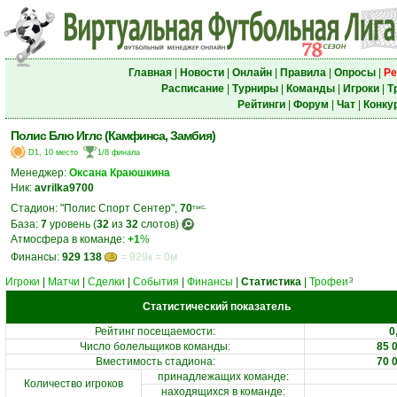
Главная
|
Новости
|
Онлайн
|
Правила
|
Опросы
|
Ре
Расписание
|
Турниры
|
Команды
|
Игроки
|
Т
Рейтинги
|
Форум
|
Чат
|
Конку
Полис Блю Иглс (Камфинса, Замбия)
D1, 10 место
1/8 финала
Менеджер:
Оксана Краюшкина
Ник:
avrilka9700
Стадион: "Полис Спорт Сентер",
70
тыс.
База:
7
уровень (
32
из
32
слотов)
Атмосфера в команде:
+1
%
Финансы:
929 138
= 929к = 0м
Игроки
|
Матчи
|
Сделки
|
События
|
Финансы
|
Статистика
|
Трофеи
3
Статистический показатель
Рейтинг посещаемости
:
0
Число болельщиков команды:
85 
Вместимость стадиона
:
70 
принадлежащих команде
:
Количество игроков
находящихся в команде
: