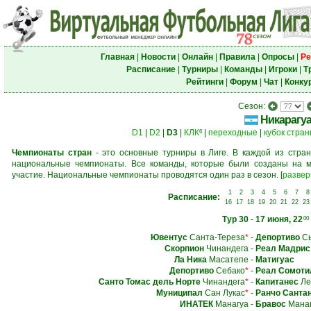
Главная
|
Новости
|
Онлайн
|
Правила
|
Опросы
|
Ре
Расписание
|
Турниры
|
Команды
|
Игроки
|
Т
Рейтинги
|
Форум
|
Чат
|
Конку
Сезон:
Никарагу
D1
|
D2
|
D3
|
КЛК
|
переходные
|
кубок стра
6
Чемпионаты стран
- это основные турниры в Лиге. В каждой из стран
национальные чемпионаты. Все команды, которые были созданы на м
участие. Национальные чемпионаты проводятся один раз в сезон.
[
развер
1
2
3
4
5
6
7
8
Расписание:
16
17
18
19
20
21
22
23
Тур 30
-
17 июня, 22
00
Ювентус
Санта-Тереза
*
-
Депортиво
Сь
Скорпион
Чинандега
-
Реал Мадрис
Ла Ника
Масатепе
-
Матигуас
Депортиво
Себако
*
-
Реал Сомоти
Санто Томас дель Норте
Чинандега
*
-
Капитанес
Ле
Муниципал
Сан Лукас
*
-
Ранчо Санта
ИНАТЕК
Манагуа
-
Бравос
Манаг