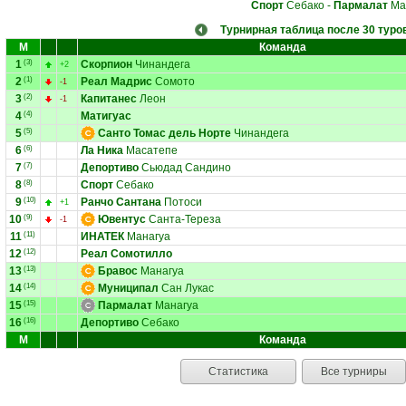
Спорт
Себако
-
Пармалат
Ма
Турнирная таблица после 30 туро
М
Команда
1
(3)
Скорпион
Чинандега
+2
2
(1)
Реал Мадрис
Сомото
-1
3
(2)
Капитанес
Леон
-1
4
(4)
Матигуас
5
(5)
Санто Томас дель Норте
Чинандега
6
(6)
Ла Ника
Масатепе
7
(7)
Депортиво
Сьюдад Сандино
8
(8)
Спорт
Себако
9
(10)
Ранчо Сантана
Потоси
+1
10
(9)
Ювентус
Санта-Тереза
-1
11
(11)
ИНАТЕК
Манагуа
12
(12)
Реал Сомотилло
13
(13)
Бравос
Манагуа
14
(14)
Муниципал
Сан Лукас
15
(15)
Пармалат
Манагуа
16
(16)
Депортиво
Себако
М
Команда
Статистика
Все турниры