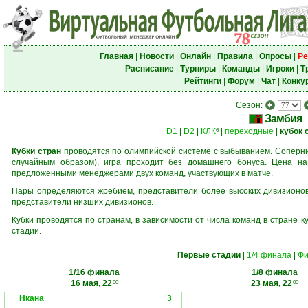
Главная
|
Новости
|
Онлайн
|
Правила
|
Опросы
|
Ре
Расписание
|
Турниры
|
Команды
|
Игроки
|
Т
Рейтинги
|
Форум
|
Чат
|
Конку
Сезон:
Замбия
D1
|
D2
|
КЛК
|
переходные
|
кубок 
6
Кубки стран
проводятся по олимпийской системе с выбыванием. Соперник
случайным образом), игра проходит без домашнего бонуса. Цена н
предложенными менеджерами двух команд, участвующих в матче.
Пары определяются жребием, представители более высоких дивизионов 
представители низших дивизионов.
Кубки проводятся по странам, в зависимости от числа команд в стране к
стадии.
Первые стадии
|
1/4 финала
|
Фи
1/16 финала
1/8 финала
16 мая, 22
23 мая, 22
00
00
Нкана
3