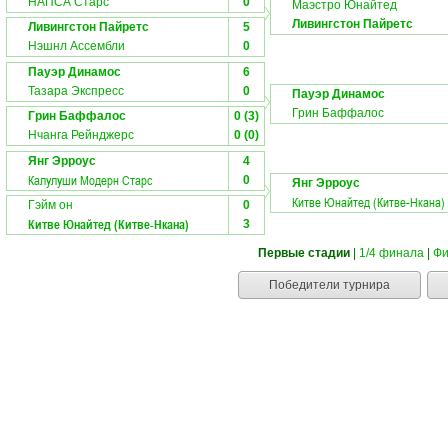
НАПСА Cтарс
0
Маэстро Юнайтед
Ливингстон Пайретс
Ливингстон Пайретс
5
Нэшнл Ассембли
0
Пауэр Динамос
6
Тазара Экспресс
0
Пауэр Динамос
Грин Баффалос
Грин Баффалос
0 (3)
Нчанга Рейнджерс
0 (0)
Янг Эрроус
4
Калулуши Модерн Старс
0
Янг Эрроус
Китве Юнайтед (Китве-Нкана)
Гэйм он
0
Китве Юнайтед (Китве-Нкана)
3
Первые стадии
|
1/4 финала
|
Фи
Победители турнира