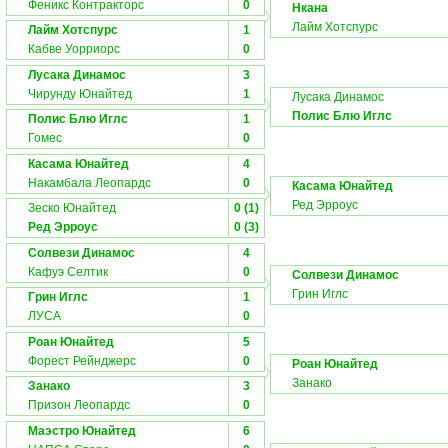
Феникс Контракторс
0
Нкана
Лайм Хотспурс
Лайм Хотспурс
1
Кабве Уорриорс
0
Лусака Динамос
3
Чирунду Юнайтед
1
Лусака Динамос
Полис Блю Иглс
Полис Блю Иглс
1
Гомес
0
Касама Юнайтед
4
Накамбала Леопардс
0
Касама Юнайтед
Ред Эрроус
Зеско Юнайтед
0 (1)
Ред Эрроус
0 (3)
Солвези Динамос
4
Кафуэ Селтик
0
Солвези Динамос
Грин Иглс
Грин Иглс
1
ЛУСА
0
Роан Юнайтед
5
Форест Рейнджерс
0
Роан Юнайтед
Занако
Занако
3
Призон Леопардс
0
Маэстро Юнайтед
6