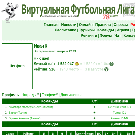
Главная
|
Новости
|
Онлайн
|
Правила
|
Опросы
|
Ре
Расписание
|
Турниры
|
Команды
|
Игроки
|
Т
Рейтинги
|
Форум
|
Чат
|
Конку
Иван К
Последний визит:
вчера в 22:19
Ник:
gael
Личный счёт:
1 532 047
= 1 532.0к = 1.0м
Нет фото
Рейтинг:
516
=
1943 место
=
+3 в августе
Профиль
|
Награды
|
Трофеи
|
Достижения
43
40
Команды
Ст
Дивизион
+
1.
Комспорт Мастерз (Сент-Винсент)
Сент-Винсент, D1
+
2.
Вэрао (Таити)
Таити, D1
+
3.
Фрикли Атлетик (Англия)
Англия, D4-D
Команды
Ст
Дивизион
Сезон
Рейтинг
И
В
Н
П
Колл+
Колл-
ВC
В+
В=
В-
Вo