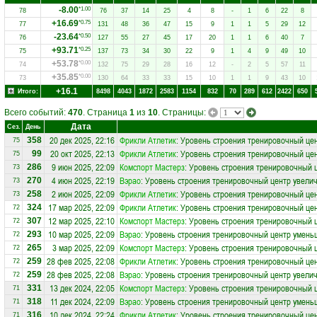
-8.00
*1.00
78
76
37
14
25
4
8
-
1
6
22
8
+16.69
*0.75
77
131
48
36
47
15
9
1
1
5
29
12
-23.64
*0.50
76
127
55
27
45
17
20
1
1
6
40
7
+93.71
*0.25
75
137
73
34
30
22
9
1
4
9
49
10
+53.78
*0.00
74
132
75
29
28
16
12
-
2
5
57
11
+35.85
*0.00
73
130
64
33
33
15
10
1
1
9
43
10
+16.1
Итого:
8498
4043
1872
2583
1154
832
70
289
612
2422
650
Всего событий:
470
. Страница
1
из
10
. Страницы:
Дата
Сез.
День
20 дек 2025, 22:16
Фрикли Атлетик
: Уровень строения тренировочный цен
358
75
20 окт 2025, 22:13
Фрикли Атлетик
: Уровень строения тренировочный це
99
75
9 июн 2025, 22:09
Комспорт Мастерз
: Уровень строения тренировочный ц
286
73
4 июн 2025, 22:19
Вэрао
: Уровень строения тренировочный центр увелич
270
73
2 июн 2025, 22:09
Фрикли Атлетик
: Уровень строения тренировочный цен
258
73
17 мар 2025, 22:09
Фрикли Атлетик
: Уровень строения тренировочный це
324
72
12 мар 2025, 22:10
Комспорт Мастерз
: Уровень строения тренировочный 
307
72
10 мар 2025, 22:09
Вэрао
: Уровень строения тренировочный центр умень
293
72
3 мар 2025, 22:09
Комспорт Мастерз
: Уровень строения тренировочный ц
265
72
28 фев 2025, 22:08
Фрикли Атлетик
: Уровень строения тренировочный цен
259
72
28 фев 2025, 22:08
Вэрао
: Уровень строения тренировочный центр увелич
259
72
13 дек 2024, 22:05
Комспорт Мастерз
: Уровень строения тренировочный 
331
71
11 дек 2024, 22:09
Вэрао
: Уровень строения тренировочный центр умень
318
71
10 дек 2024, 22:24
Фрикли Атлетик
: Уровень строения тренировочный це
316
71