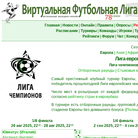
Главная
|
Новости
|
Онлайн
|
Правила
|
Опросы
|
Ре
Расписание
|
Турниры
|
Команды
|
Игроки
|
Т
Рейтинги
|
Форум
|
Чат
|
Конку
Сез
Европа
|
Азия
|
Афри
Лига евро
Лига чемпионо
Отборочные раунды
|
Стыковые 
Самый престижный клубный турнир Европы,
победитель прошлогодней Лиги европейских че
Число мест в розыгрыше от каждой федерац
согласно
рейтингу стран в еврокубках
.
В турнире есть отборочные раунды, групповой
стадионе Европы без домашнего бонуса. [
Полны
1/8 финала
1/4 финала
26 авг 2025, 22
-
28 авг 2025, 22
2 сен 2025, 22
-
4 сен 2
00
00
00
Ювентус (Италия)
2
2
Арсенал (Англия)
1
2