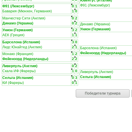
Ювентус (Италия)
Ф91 (Люксембург)
Ф91 (Люксембург)
0
1
Бавария (Мюнхен, Германия)
1
0
Манчестер Сити (Англия)
0
2
Динамо (Украина)
0
2
Динамо (Украина)
Унион (Германия)
Унион (Германия)
3
2
АЕК (Греция)
1
1
Барселона (Испания)
3
0
Лидс Юнайтед (Англия)
2
1
Барселона (Испания)
Фейеноорд (Нидерланды)
Монако (Франция)
1
2
Фейеноорд (Нидерланды)
2
2
Ливерпуль (Англия)
0
2
Скала ИФ (Фареры)
1
0
Ливерпуль (Англия)
Сельта (Испания)
Сельта (Испания)
0
3
КИ (Фареры)
0
1
Победители турнира