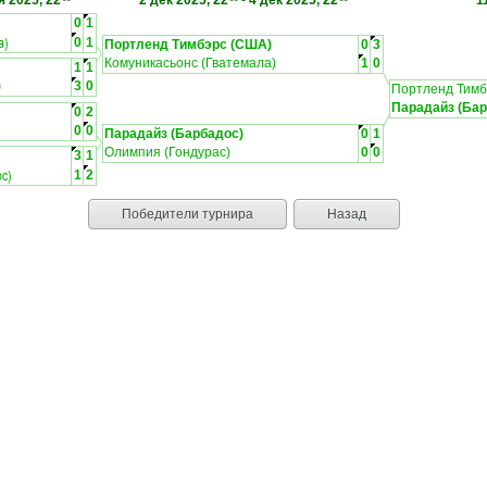
я 2025, 22
2 дек 2025, 22
-
4 дек 2025, 22
1
0
1
а)
0
1
Портленд Тимбэрс (США)
0
3
Комуникасьонс (Гватемала)
1
0
1
1
)
3
0
Портленд Тимб
Парадайз (Бар
0
2
0
0
Парадайз (Барбадос)
0
1
Олимпия (Гондурас)
0
0
3
1
ос)
1
2
Победители турнира
Назад