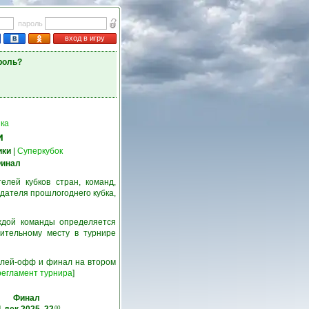
пароль
вход в игру
роль?
ка
и
ики
|
Суперкубок
инал
лей кубков стран, команд,
дателя прошлогоднего кубка,
ждой команды определяется
ительному месту в турнире
 плей-офф и финал на втором
егламент турнира
]
Финал
00