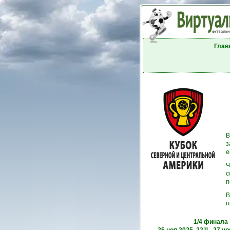
Глав
В
з
е
Ч
с
п
В
п
1/4 финала
00