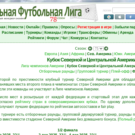
логин
ная
|
Новости
|
Онлайн
|
Правила
|
Опросы
|
Регистрация в игре
|
Забыли па
Расписание
|
Турниры
|
Команды
|
Игроки
|
Трансферы
|
Обмены
|
Аренда
Рейтинги
|
Форум
|
Чат
|
Конкурсы
|
Контакты
Сезон:
Европа
|
Азия
|
Африка
|
Сев. Америка
|
Южн. Амери
Кубок Северной и Центральной Америк
Лига чемпионов Америки
|
Кубок Северной и Центральной Амер
Отборочные раунды
|
Групповой турнир
|
Плей-офф
|
Ф
торой по престижности клубный турнир Северной Америки для обладате
анявших места второго плана в чемпионатах стран Северной Америки и обла
сли эти команды не участвуют в Лиге чемпионов Америки.
исло мест в розыгрыше от каждой федерации и стартовый этап для ка
огласно
рейтингу стран в североамериканских кубках
. По одному дополн
олучают лучшие федерации по рейтингам автосоставов и fair play.
 турнире есть отборочные раунды, групповой двухкруговой турнир, раунды
о вместимости стадионе Северной Америки без домашнего бонуса. [
Полный р
1/2 финала
00
00
00