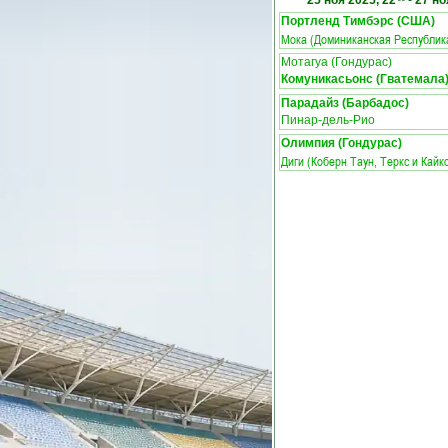
25 ноя 2025, 22
-
27 но
Портленд Тимбэрс (США)
Мока (Доминиканская Республик
Мотагуа (Гондурас)
Комуникасьонс (Гватемала
Парадайз (Барбадос)
Пинар-дель-Рио
Олимпия (Гондурас)
Диги (Коберн Таун, Теркс и Кайк