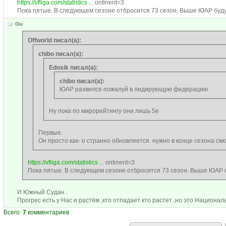
https://vfliga.com/statistics
... ontinent=3
Пока пятые. В следующем сезоне отбросится 73 сезон. Выше ЮАР буду
Ole
Offworld писал(а):
chibo писал(а):
Edosik писал(а):
chibo писал(а):
ЮАР развился пожалуй в лидирующую федерацию
Ну пока по мирорейтингу они лишь 5е
Первые.
Он просто как- о странно обновляется. нужно в конце сезона см
https://vfliga.com/statistics
... ontinent=3
Пока пятые. В следующем сезоне отбросится 73 сезон. Выше ЮАР б
И Южный Судан .
Прогрес есть у Нас и растём ,кто отпадает кто растет ,но это Национал
Всего:
7
комментариев