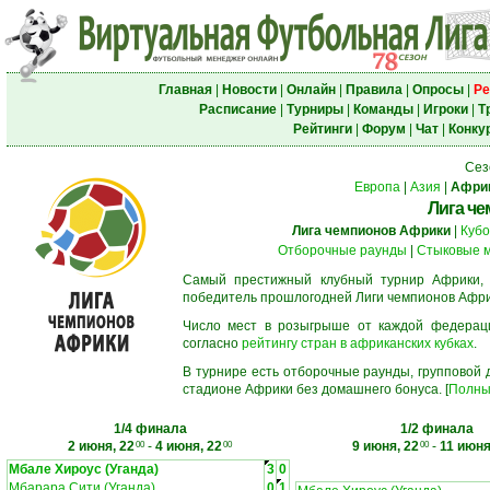
Главная
|
Новости
|
Онлайн
|
Правила
|
Опросы
|
Ре
Расписание
|
Турниры
|
Команды
|
Игроки
|
Т
Рейтинги
|
Форум
|
Чат
|
Конку
Сез
Европа
|
Азия
|
Афри
Лига ч
Лига чемпионов Африки
|
Кубо
Отборочные раунды
|
Стыковые 
Самый престижный клубный турнир Африки,
победитель прошлогодней Лиги чемпионов Афри
Число мест в розыгрыше от каждой федерац
согласно
рейтингу стран в африканских кубках
.
В турнире есть отборочные раунды, групповой
стадионе Африки без домашнего бонуса. [
Полны
1/4 финала
1/2 финала
2 июня, 22
-
4 июня, 22
9 июня, 22
-
11 июня
00
00
00
Мбале Хироус (Уганда)
3
0
Мбарара Сити (Уганда)
0
1