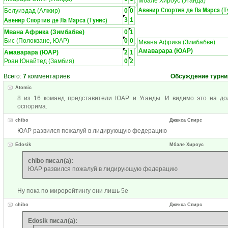
Мбале Хироус (Уганда)
Авенир Спортив де Ла Марса (Т
Белуиздад (Алжир)
0
0
Авенир Спортив де Ла Марса (Тунис)
3
1
Мвана Африка (Зимбабве)
0
1
Бис (Полокване, ЮАР)
0
0
Мвана Африка (Зимбабве)
Амаварара (ЮАР)
Амаварара (ЮАР)
2
1
Роан Юнайтед (Замбия)
0
2
Всего:
7
комментариев
Обсуждение турни
Atomic
8 из 16 команд представители ЮАР и Уганды. И видимо это на д
оспорима.
chibo
Джекса Спирс
ЮАР развился пожалуй в лидирующую федерацию
Edosik
Мбале Хироус
chibo писал(а):
ЮАР развился пожалуй в лидирующую федерацию
Ну пока по мирорейтингу они лишь 5е
chibo
Джекса Спирс
Edosik писал(а):