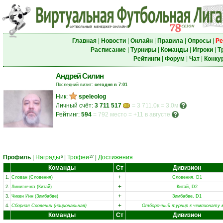
Главная
|
Новости
|
Онлайн
|
Правила
|
Опросы
|
Ре
Расписание
|
Турниры
|
Команды
|
Игроки
|
Т
Рейтинги
|
Форум
|
Чат
|
Конку
Андрей Силин
Последний визит:
сегодня в 7:01
Ник:
speleolog
Личный счёт:
3 711 517
= 3 711.0к = 3.0м
Рейтинг:
594
=
792 место
=
+11 в августе
Профиль
|
Награды
|
Трофеи
|
Достижения
6
27
Команды
Ст
Дивизион
+
1.
Слован (Словения)
Словения, D1
+
2.
Линмэнчжэ (Китай)
Китай, D2
+
3.
Чикен Инн (Зимбабве)
Зимбабве, D1
+
4.
Сборная Словении (национальная)
Отборочный турнир к чемпионату 
Команды
Ст
Дивизион