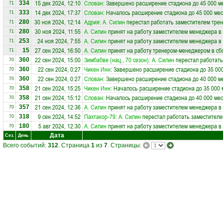
15 дек 2024, 12:10
Слован
: Завершено расширение стадиона до 45 000 м
334
71
14 дек 2024, 17:37
Слован
: Началось расширение стадиона до 45 000 мес
333
71
30 ноя 2024, 12:14
Адрия
:
А. Силин
перестал работать заместителем трен
280
71
30 ноя 2024, 11:55
А. Силин
принят на работу заместителем менеджера в
280
71
24 ноя 2024, 7:55
А. Силин
принят на работу заместителем менеджера в
253
71
27 сен 2024, 16:50
А. Силин
принят на работу тренером-менеджером в с
15
71
22 сен 2024, 15:00
Зимбабве (нац., 70 сезон)
:
А. Силин
перестал работать
360
70
22 сен 2024, 0:27
Чикен Инн
: Завершено расширение стадиона до 35 00
360
70
22 сен 2024, 0:27
Слован
: Завершено расширение стадиона до 40 000 м
360
70
21 сен 2024, 15:25
Чикен Инн
: Началось расширение стадиона до 35 000 
358
70
21 сен 2024, 15:12
Слован
: Началось расширение стадиона до 40 000 мес
358
70
21 сен 2024, 12:36
А. Силин
принят на работу заместителем менеджера в
357
70
9 сен 2024, 14:52
Пахтакор-79
:
А. Силин
перестал работать заместителем
318
70
5 авг 2024, 12:30
А. Силин
принят на работу заместителем менеджера в
180
70
Дата
Сез.
День
Всего событий:
312
. Страница
1
из
7
. Страницы: