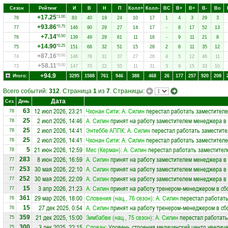
Сезон
Рейтинг
И
В
Н
П
Колл+
Колл-
ВC
В+
В=
В-
Вo
+17.25
*1.00
78
83
40
19
24
10
17
1
4
3
29
3
+93.86
*0.75
77
146
90
29
27
14
17
-
8
17
52
13
+7.14
*0.50
76
139
49
29
61
11
16
-
9
11
21
8
+14.90
*0.25
75
151
68
32
51
15
28
2
8
11
35
12
+87.16
*0.00
74
146
78
31
37
27
28
4
5
12
46
11
+58.11
*0.00
73
147
70
22
55
11
31
3
9
15
33
10
+94.9
Итого:
3295
1588
761
946
388
468
26
177
257
920
208
Всего событий:
312
. Страница
1
из
7
. Страницы:
Дата
Сез.
День
12 июл 2026, 23:21
Чхонан Сити
:
А. Силин
перестал работать заместителе
63
78
2 июл 2026, 14:46
А. Силин
принят на работу заместителем менеджера в
25
78
2 июл 2026, 14:41
Энтеббе АППК
:
А. Силин
перестал работать заместите
25
78
2 июл 2026, 14:41
Чхонан Сити
:
А. Силин
перестал работать заместителе
25
78
21 июн 2026, 12:59
Мес (Керман)
:
А. Силин
перестал работать заместител
5
78
8 июн 2026, 16:59
А. Силин
принят на работу заместителем менеджера в
283
77
30 мая 2026, 22:10
А. Силин
принят на работу заместителем менеджера в
253
77
30 мая 2026, 22:09
А. Силин
принят на работу заместителем менеджера в
252
77
3 апр 2026, 21:23
А. Силин
принят на работу тренером-менеджером в с
15
77
29 мар 2026, 18:00
Словения (нац., 76 сезон)
:
А. Силин
перестал работать
361
76
27 дек 2025, 0:54
А. Силин
принят на работу тренером-менеджером в с
15
76
21 дек 2025, 15:00
Зимбабве (нац., 75 сезон)
:
А. Силин
перестал работать
359
75
3 дек 2025, 22:15
Слован
: Уровень строения медицинский центр увеличе
300
75