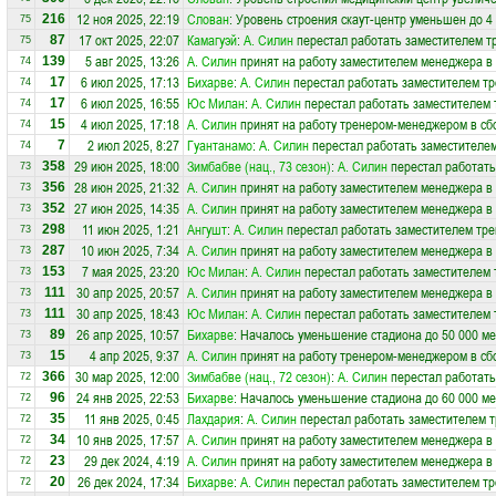
12 ноя 2025, 22:19
Слован
: Уровень строения скаут-центр уменьшен до 4
216
75
17 окт 2025, 22:07
Камагуэй
:
А. Силин
перестал работать заместителем т
87
75
5 авг 2025, 13:26
А. Силин
принят на работу заместителем менеджера в
139
74
6 июл 2025, 17:13
Бихарве
:
А. Силин
перестал работать заместителем тр
17
74
6 июл 2025, 16:55
Юс Милан
:
А. Силин
перестал работать заместителем 
17
74
4 июл 2025, 17:18
А. Силин
принят на работу тренером-менеджером в с
15
74
2 июл 2025, 8:27
Гуантанамо
:
А. Силин
перестал работать заместителем
7
74
29 июн 2025, 18:00
Зимбабве (нац., 73 сезон)
:
А. Силин
перестал работать
358
73
28 июн 2025, 21:32
А. Силин
принят на работу заместителем менеджера в
356
73
27 июн 2025, 14:35
А. Силин
принят на работу заместителем менеджера в
352
73
11 июн 2025, 1:21
Ангушт
:
А. Силин
перестал работать заместителем тре
298
73
10 июн 2025, 7:34
А. Силин
принят на работу заместителем менеджера в
287
73
7 мая 2025, 23:20
Юс Милан
:
А. Силин
перестал работать заместителем т
153
73
30 апр 2025, 20:57
А. Силин
принят на работу заместителем менеджера в
111
73
30 апр 2025, 18:43
Юс Милан
:
А. Силин
перестал работать заместителем т
111
73
26 апр 2025, 10:57
Бихарве
: Началось уменьшение стадиона до 50 000 ме
89
73
4 апр 2025, 9:37
А. Силин
принят на работу тренером-менеджером в с
15
73
30 мар 2025, 12:00
Зимбабве (нац., 72 сезон)
:
А. Силин
перестал работать
366
72
24 янв 2025, 22:53
Бихарве
: Началось уменьшение стадиона до 60 000 ме
96
72
11 янв 2025, 0:45
Лахдария
:
А. Силин
перестал работать заместителем т
35
72
10 янв 2025, 17:57
А. Силин
принят на работу заместителем менеджера в
34
72
29 дек 2024, 4:19
А. Силин
принят на работу заместителем менеджера в
23
72
26 дек 2024, 17:34
Бихарве
:
А. Силин
перестал работать заместителем тр
20
72