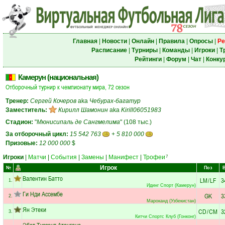
Главная
|
Новости
|
Онлайн
|
Правила
|
Опросы
|
Ре
Расписание
|
Турниры
|
Команды
|
Игроки
|
Т
Рейтинги
|
Форум
|
Чат
|
Конку
Камерун (национальная)
Отборочный турнир к чемпионату мира, 72 сезон
Тренер:
Сергей Кочеров
aka
Чебурах-багатур
Заместитель:
Кирилл Шамонин
aka
Kirill06051983
Стадион:
"
Мюнисипаль де Сангмелима
" (108 тыс.)
За отборочный цикл:
15 542 763
+
5 810 000
Призовые:
12 000 000
$
Игроки
|
Матчи
|
События
|
Замены
|
Манифест
|
Трофеи
7
Игрок
№
Поз
Валентин Батто
LM
/
LF
3
1.
Идинг Спорт (Камерун)
Ги Нди Ассембе
GK
3
2.
Мароканд (Узбекистан)
Ян Этеки
CD
/
CM
3
3.
Китчи Спортс Клуб (Гонконг)
Эбот Туссент Атангана