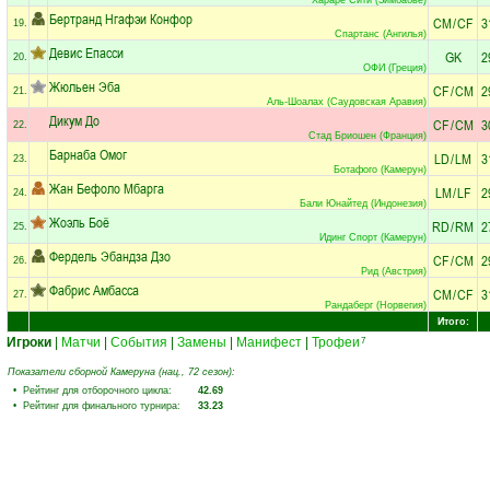
Бертранд Нгафэи Конфор
CM
/
CF
3
19.
Спартанс (Ангилья)
Девис Епасси
GK
2
20.
ОФИ (Греция)
Жюльен Эба
CF
/
CM
2
21.
Аль-Шоалах (Саудовская Аравия)
Дикум До
CF
/
CM
3
22.
Стад Бриошен (Франция)
Барнаба Омог
LD
/
LM
3
23.
Ботафого (Камерун)
Жан Бефоло Мбарга
LM
/
LF
2
24.
Бали Юнайтед (Индонезия)
Жоэль Боё
RD
/
RM
2
25.
Идинг Спорт (Камерун)
Фердель Эбандза Дзо
CF
/
CM
2
26.
Рид (Австрия)
Фабрис Амбасса
CM
/
CF
3
27.
Рандаберг (Норвегия)
Итого:
Игроки
|
Матчи
|
События
|
Замены
|
Манифест
|
Трофеи
7
Показатели сборной Камеруна (нац., 72 сезон):
• Рейтинг для отборочного цикла:
42.69
• Рейтинг для финального турнира:
33.23