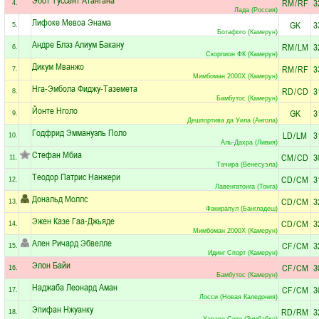
RM
/
RF
3
4.
Лада (Россия)
Лифоке Мевоа Энама
GK
3
5.
Ботафого (Камерун)
Андре Блэз Алиум Бакану
RM
/
LM
3
6.
Скорпион ФК (Камерун)
Дикум Мванжо
RM
/
RF
3
7.
Мимбоман 2000Х (Камерун)
Нга-Эмбола Фиджу-Таземета
RD
/
CD
3
8.
Бамбутос (Камерун)
Йонте Нголо
GK
3
9.
Дешпортива да Уила (Ангола)
Годфрид Эммануэль Поло
LD
/
LM
3
10.
Аль-Дахра (Ливия)
Стефан Мбиа
CM
/
CD
3
11.
Тачира (Венесуэла)
Теодор Патрис Нанжери
CD
/
CM
3
12.
Лавенгатонга (Тонга)
Дональд Моллс
CD
/
CM
3
13.
Факирапул (Бангладеш)
Эжен Казе Гаа-Джьяде
CD
/
CM
3
14.
Мимбоман 2000Х (Камерун)
Ален Ричард Эбвелле
CF
/
CM
3
15.
Идинг Спорт (Камерун)
Элон Байи
CF
/
CM
3
16.
Бамбутос (Камерун)
Наджаба Леонард Аман
CF
/
CM
3
17.
Лосси (Новая Каледония)
Эпифан Нжуанку
RD
/
RM
3
18.
Хараре Сити (Зимбабве)