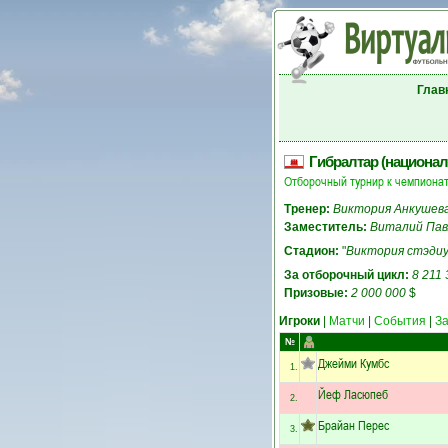
Глав
Гибралтар (национал
Отборочный турнир к чемпионат
Тренер:
Виктория Анкушев
Заместитель:
Виталий Пав
Стадион:
"
Виктория стэди
За отборочный цикл:
8 211 
Призовые:
2 000 000
$
Игроки
|
Матчи
|
События
|
З
№
Джейми Кумбс
1.
Йеф Ласюпеб
2.
Брайан Перес
3.