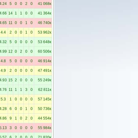
4.24
5
0
0
2
0
41 068к
4.66
14
1
1
0
0
41 364к
4.65
11
0
0
1
0
46 740к
4.4
2
0
0
1
0
53 962к
4.32
5
0
0
0
0
53 648к
4.99
12
0
2
0
0
60 506к
4.8
5
0
0
0
0
46 914к
4.9
2
0
0
0
0
47 491к
4.93
15
2
0
0
0
55 249к
4.76
11
1
1
3
0
62 811к
5.3
1
0
0
0
0
57 145к
4.28
6
0
0
1
0
50 736к
4.86
9
1
0
2
0
44 554к
5.13
3
0
0
0
0
55 984к
5.57
6
2
0
0
0
71 820к