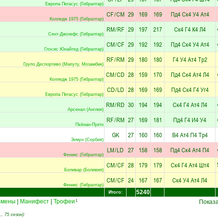
Европа Пегасус (Гибралтар)
CF
/
CM
29
169
169
Пд4
Ск4
У4
Ат4
Колледж 1975 (Гибралтар)
RM
/
RF
29
197
217
Ск4
Г4
К4
Л4
Сент-Джозефс (Гибралтар)
CM
/
CF
29
192
192
Пд4
Ск4
У4
Ат4
Глэсис Юнайтед (Гибралтар)
RF
/
RM
29
180
180
Г4
У4
Ат4
Тр2
Групо Деспортиво (Мапуту, Мозамбик)
CM
/
CD
28
159
170
Пд4
Ск4
Ат4
Л4
Колледж 1975 (Гибралтар)
CD
/
LD
28
169
169
Пд4
Ск4
Г4
Уг4
Европа Пегасус (Гибралтар)
RM
/
RD
30
194
194
Ск4
Г4
Ат4
Л4
Арсенал (Англия)
RF
/
RM
27
169
181
Пд4
Г4
И4
У4
Пхёнан-Пукто
GK
27
160
160
В4
Ат4
П4
Тр4
Земун (Сербия)
LM
/
LD
27
158
158
Пд4
Ск4
Ат4
П4
Феникс (Гибралтар)
CM
/
CF
28
179
179
Ск4
Г4
Ат4
Шт4
Боливар (Боливия)
CM
/
CF
24
167
167
Ск4
У4
Ат4
Л4
Феникс (Гибралтар)
5240
Итого:
амены
|
Манифест
|
Трофеи
1
Показ
, 75 сезон):