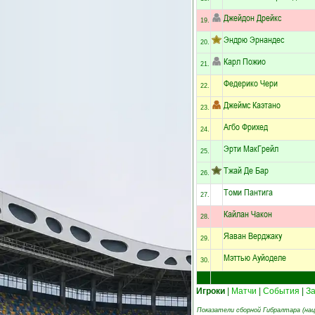
Джейдон Дрейкс
19.
Эндрю Эрнандес
20.
Карл Пожио
21.
Федерико Чери
22.
Джеймс Каэтано
23.
Агбо Фрихед
24.
Эрти МакГрейл
25.
Тжай Де Бар
26.
Томи Пантига
27.
Кайлан Чакон
28.
Яаван Верджаку
29.
Мэттью Ауйоделе
30.
Игроки
|
Матчи
|
События
|
З
Показатели сборной Гибралтара (нац.