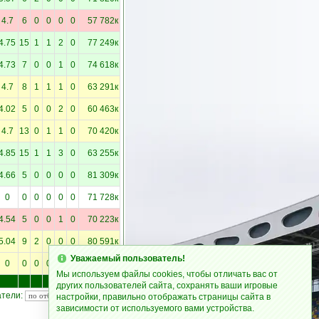
4.7
6
0
0
0
0
57 782к
4.75
15
1
1
2
0
77 249к
4.73
7
0
0
1
0
74 618к
4.7
8
1
1
1
0
63 291к
4.02
5
0
0
2
0
60 463к
4.7
13
0
1
1
0
70 420к
4.85
15
1
1
3
0
63 255к
4.66
5
0
0
0
0
81 309к
0
0
0
0
0
0
71 728к
4.54
5
0
0
1
0
70 223к
5.04
9
2
0
0
0
80 591к
Уважаемый пользователь!
0
0
0
0
0
0
113 727к
Мы используем файлы cookies, чтобы отличать вас от
1794.6
м
других пользователей сайта, сохранять ваши игровые
атели:
настройки, правильно отображать страницы сайта в
зависимости от используемого вами устройства.