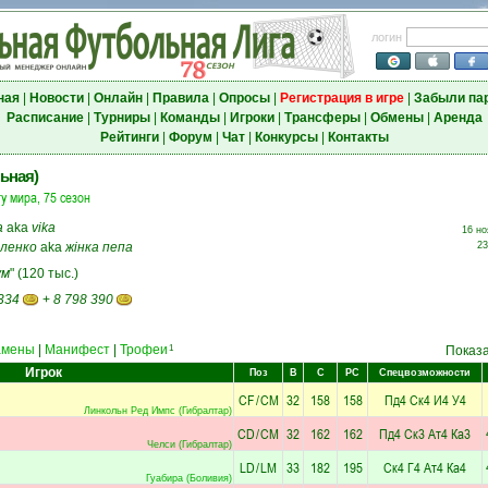
логин
ная
|
Новости
|
Онлайн
|
Правила
|
Опросы
|
Регистрация в игре
|
Забыли па
Расписание
|
Турниры
|
Команды
|
Игроки
|
Трансферы
|
Обмены
|
Аренда
Рейтинги
|
Форум
|
Чат
|
Конкурсы
|
Контакты
ьная)
у мира, 75 сезон
а
aka
vika
16 но
ленко
aka
жiнка пепа
23
ум
" (120 тыс.)
334
+
8 798 390
амены
|
Манифест
|
Трофеи
1
Показ
Игрок
Поз
В
С
РС
Спецвозможности
CF
/
CM
32
158
158
Пд4
Ск4
И4
У4
Линкольн Ред Импс (Гибралтар)
CD
/
CM
32
162
162
Пд4
Ск3
Ат4
Ка3
Челси (Гибралтар)
LD
/
LM
33
182
195
Ск4
Г4
Ат4
Ка4
Гуабира (Боливия)