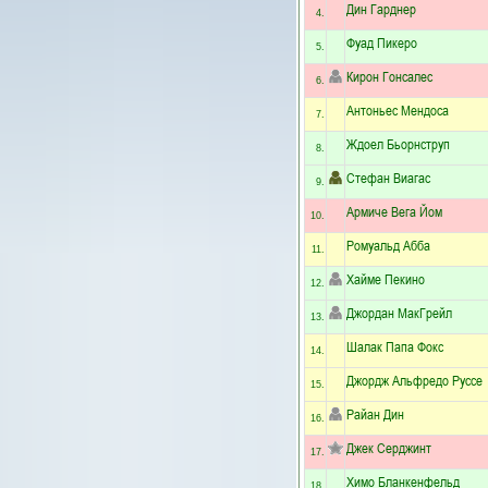
Дин Гарднер
4.
Фуад Пикеро
5.
Кирон Гонсалес
6.
Антоньес Мендоса
7.
Ждоел Бьорнструп
8.
Стефан Виагас
9.
Армиче Вега Йом
10.
Ромуальд Абба
11.
Хайме Пекино
12.
Джордан МакГрейл
13.
Шалак Папа Фокс
14.
Джордж Альфредо Руссе
15.
Райан Дин
16.
Джек Серджинт
17.
Химо Бланкенфельд
18.