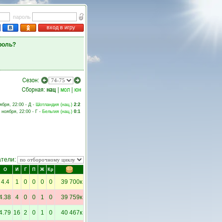
пароль
вход в игру
роль?
Сезон:
Сборная:
нац
|
мол
|
юн
ября, 22:00 - Д -
Шотландия (нац.)
2:2
 ноября, 22:00 - Г -
Бельгия (нац.)
0:1
атели:
О
И
Г
П
Ж
Кр
4.4
1
0
0
0
0
39 700к
4.38
4
0
0
1
0
39 759к
4.79
16
2
0
1
0
40 467к