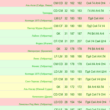
CM
/
CD
32
162
162
Ск4
Г4
Ат4
От4
Аль-Ахли (Сайда, Ливан)
CD
/
CM
32
163
163
Г4
И4
Ат4
Л4
Тринидад
LM
/
LF
32
183
183
Пд4
Ск4
Ат4
Колледж 1975 (Гибралтар)
CM
/
CF
30
180
180
Пд2
Ск4
Г4
У4
Панчор Мураи (Бруней)
GK
31
187
187
Р4
В4
И4
Ат4
Лайонс (Гибралтар)
CF
/
CM
31
201
207
Ск4
У4
См4
Шт4
Фоджа (Италия)
GK
32
178
178
Р4
В4
Ат4
К4
Императрис (Бразилия)
LF
/
LM
30
166
166
Пд4
Ск4
Ат4
Л4
Линкс (Гибралтар)
CM
/
CD
30
178
178
Ск4
И4
Ат4
От4
Феникс (Гибралтар)
LD
/
LM
30
193
193
Пд4
Ск4
Ат4
Шт4
Колледж 1975 (Гибралтар)
CF
/
CM
30
181
181
Пд4
Ск4
У4
Шт4
Сент-Терезас (Гибралтар)
GK
30
172
172
В4
Ат4
К4
Л4
Аль-Насир (Южный Судан)
CD
/
CM
30
160
160
Пд4
Ск4
Г4
От4
Копенгаген (Дания)
LD
/
CD
28
154
154
Пд4
Ск4
Ат4
От4
Линкольн Ред Импс (Гибралтар)
CF
/
LF
29
187
187
Пд4
Ск4
Г4
Шт4