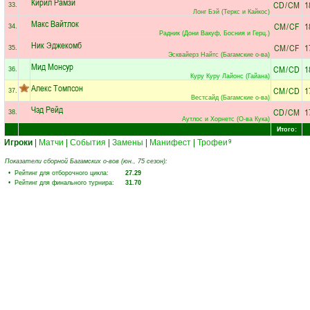
Кирил Рамзи
CD
/
CM
1
33.
Лонг Бэй (Теркс и Кайкос)
Макс Вайтлок
CM
/
CF
1
34.
Радник (Дони Вакуф, Босния и Герц.)
Ник Эджекомб
CM
/
CF
1
35.
Эсквайерз Найтс (Багамские о-ва)
Мид Монсур
CM
/
CD
1
36.
Куру Куру Лайонс (Гайана)
Алекс Томпсон
CM
/
CD
1
37.
Вестсайд (Багамские о-ва)
Чэд Рейд
CD
/
CM
1
38.
Аутлос и Хорнетс (О-ва Кука)
Итого:
Игроки
|
Матчи
|
События
|
Замены
|
Манифест
|
Трофеи
9
Показатели сборной Багамских о-вов (юн., 75 сезон):
• Рейтинг для отборочного цикла:
27.29
• Рейтинг для финального турнира:
31.70