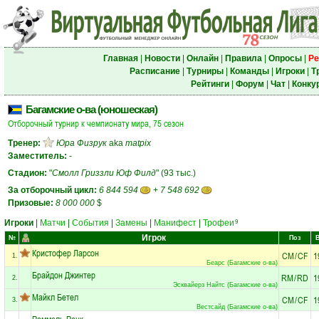
Главная
|
Новости
|
Онлайн
|
Правила
|
Опросы
|
Ре
Расписание
|
Турниры
|
Команды
|
Игроки
|
Т
Рейтинги
|
Форум
|
Чат
|
Конку
Багамские о-ва (юношеская)
Отборочный турнир к чемпионату мира, 75 сезон
Тренер:
Юра Физрук
aka
matpix
Заместитель:
-
Стадион:
"
Смолл Гриззли Юф Филд
" (93 тыс.)
За отборочный цикл:
6 844 594
+
7 548 692
Призовые:
8 000 000
$
Игроки
|
Матчи
|
События
|
Замены
|
Манифест
|
Трофеи
9
Игрок
№
Поз
Кристофер Ларсон
CM
/
CF
1
1.
Беарс (Багамские о-ва)
Брайдон Джинтер
RM
/
RD
1
2.
Эсквайерз Найтс (Багамские о-ва)
Майкл Бетел
CM
/
CF
1
3.
Вестсайд (Багамские о-ва)
Роммель Ренк