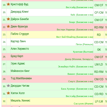
Кристофф Вуд
CM
/
CF
1
19.
Вестсайд (Багамские о-ва)
Джерард Клинг
CF
/
CM
1
20.
Кабс (Багамские о-ва)
Дэйрон Бэнеби
CM
/
CF
1
21.
Беарс (Багамские о-ва)
Джин Франсуа
RD
/
RM
1
22.
Вестерн Уорриорс (Багамские о-ва)
Пабло Стурруп
RD
1
23.
Вест Бей Юнайтед (Багамские о-ва)
Картер Линч
CD
/
CM
1
24.
Питон (Реюньон)
Ален Хирместо
GK
1
25.
Куангнам (Вьетнам)
Бред Карп
CM
/
CF
1
26.
Днепр (Могилев, Беларусь)
Эрик Адамс
LM
/
LD
1
27.
Эсквайерз Найтс (Багамские о-ва)
Мэйкенсон Кинг
RD
/
RM
1
28.
Викингс (Багамские о-ва)
Тод МакМанаман
CM
/
CD
1
29.
Скаутс (Багамские о-ва)
Джордан Читэм
CD
/
CM
1
30.
Баха Хуниорс (Багамские о-ва)
Хэппи Холл
CD
/
RD
1
31.
Вестсайд (Багамские о-ва)
Мишель Хеннис
LF
/
LM
1
32.
Сассуоло (Италия)