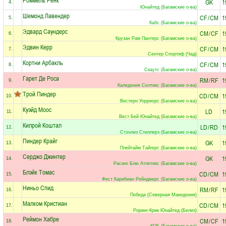
GK
1
4.
Юнайтед (Багамские о-ва)
Шемонд Лавендер
CF
/
CM
1
5.
Кабс (Багамские о-ва)
Эдвард Саундерс
CM
/
CF
1
6.
Крузан Рам Пантерс (Багамские о-ва)
Эдвин Керр
CF
/
CM
1
7.
Сентер Спортиф (Чад)
Кортни Арбакль
CF
/
CM
1
8.
Скаутс (Багамские о-ва)
Гарет Де Роса
RM
/
RF
1
9.
Каледония Селтикс (Багамские о-ва)
Трой Пиндер
CD
/
CM
1
10.
Вестерн Уорриорс (Багамские о-ва)
Куэйд Моос
LD
1
11.
Вест Бей Юнайтед (Багамские о-ва)
Килрой Коштал
LD
/
RD
1
12.
Стэнлиз Стиллерз (Багамские о-ва)
Пиндер Крайг
GK
1
13.
Плейтайм Тайгерс (Багамские о-ва)
Серджо Джинтер
GK
1
14.
Расинг Блю Атлетикс (Багамские о-ва)
Блэйк Томас
CD
/
CM
1
15.
Фест Карибиан Рейнджерс (Багамские о-ва)
Ниньо Спид
RM
/
RF
1
16.
Победа (Северная Македония)
Малком Кристиан
CD
/
CM
1
17.
Роринг-Крик Юнайтед (Белиз)
Реймон Хабре
CM
/
CF
1
18.
КОБ (Багамские о-ва)