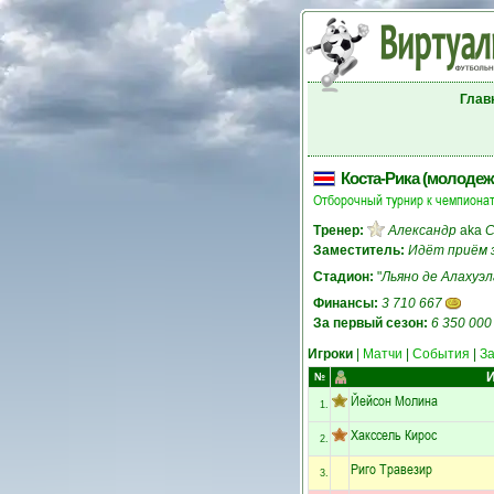
Глав
Коста-Рика (молодеж
Отборочный турнир к чемпионат
Тренер:
Александр
aka
C
Заместитель:
Идёт приём 
Стадион:
"
Льяно де Алахуэл
Финансы:
3 710 667
За первый сезон:
6 350 000
Игроки
|
Матчи
|
События
|
З
И
№
Йейсон Молина
1.
Хакссель Кирос
2.
Риго Травезир
3.