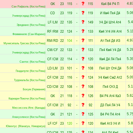
GK
23
115
-
115
Ка4
В4
Р4
П
4.8
Сан Рафаэль (Коста-Рика)
CD
23
119
-
119
И
Км4
Пк4
Д4
5.0
Универсидад (Коста-Рика)
LF
/
LM
22
135
-
149
У4
Д4
Шт4
Ат4
5.4
Эредиано (Коста-Рика)
RF
/
RM
22
124
-
133
Км4
Уг4
И4
Ат4
5.1
Фемминиле (Сан-Марино)
RM
/
RD
22
104
-
111
Ат
Пк4
Д4
И3
4.9
Мунисипаль Гресиа (Коста-Рика)
CM
/
CF
22
133
-
133
Пк4
Км4
У4
Д4
5.2
Универсидад (Коста-Рика)
CF
/
CM
22
114
-
120
Км4
Д4
Л4
Пк4
5.3
Сантос (Коста-Рика)
LD
/
LM
23
101
-
108
Пк4
Шт
От4
Д4
5.0
Гвадалупе (Коста-Рика)
CF
/
CM
22
116
-
124
У4
Км4
См2
Ат2
5.0
Турриальба (Коста-Рика)
CD
/
CM
22
108
-
108
Пк4
От3
Д
5.1
Бохум (Германия)
GK
21
118
-
126
В4
Р4
Ат4
Ка3
5.6
Кариари-Покочи (Коста-Рика)
CF
/
CM
21
92
-
92
Д3
Пк4
Л4
У4
5.1
Миссиссога Иглс (Канада)
GK
21
121
-
125
В4
Р4
П4
Ат4
5.7
Алахуэленсе (Коста-Рика)
LF
/
CF
23
120
-
120
Км4
Ат3
У4
И
5.8
Ювентус (Манагуа, Никарагуа)
CD
/
CM
22
125
-
134
Ат4
Д4
Км4
5.5