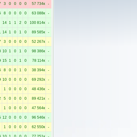
-
7
3
0
0
0
0
57 734к
-
6
8
0
0
0
0
63 088к
-
14
1
1
2
0
100 814к
-
1
14
1
0
1
0
89 585к
-
7
3
0
0
0
0
52 267к
-
8
10
1
0
1
0
98 386к
-
9
15
1
0
1
0
78 114к
-
6
8
0
0
1
0
38 394к
-
9
10
0
0
0
0
69 292к
-
1
0
0
0
0
48 436к
-
2
5
0
0
0
0
89 421к
-
1
0
0
0
0
47 564к
-
5
12
0
0
0
0
96 546к
-
1
0
0
0
0
62 550к
-
4
10
1
0
0
0
77 251к