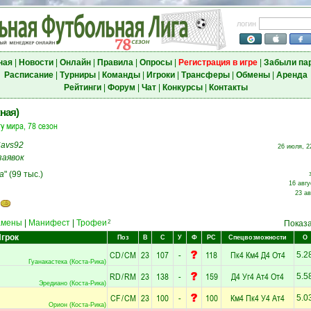
логин
ная
|
Новости
|
Онлайн
|
Правила
|
Опросы
|
Регистрация в игре
|
Забыли па
Расписание
|
Турниры
|
Команды
|
Игроки
|
Трансферы
|
Обмены
|
Аренда
Рейтинги
|
Форум
|
Чат
|
Конкурсы
|
Контакты
ная)
у мира, 78 сезон
avs92
26 июля, 22
заявок
а
" (99 тыс.)
16 авгу
23 ав
амены
|
Манифест
|
Трофеи
2
Показ
грок
Поз
В
С
У
Ф
РС
Спецвозможности
О
CD
/
CM
23
107
-
118
Пк4
Км4
Д4
От4
5.2
Гуанакастека (Коста-Рика)
RD
/
RM
23
138
-
159
Д4
Уг4
Ат4
От4
5.5
Эредиано (Коста-Рика)
CF
/
CM
23
100
-
100
Км4
Пк4
У4
Ат4
5.0
Орион (Коста-Рика)