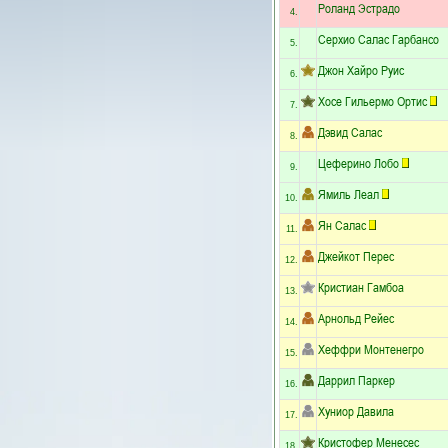
Роланд Эстрадо
4.
Серхио Салас Гарбансо
5.
Джон Хайро Руис
6.
Хосе Гильермо Ортис
7.
Дэвид Салас
8.
Цеферино Лобо
9.
Ямиль Леал
10.
Ян Салас
11.
Джейкот Перес
12.
Кристиан Гамбоа
13.
Арнольд Рейес
14.
Хеффри Монтенегро
15.
Даррил Паркер
16.
Хуниор Давила
17.
Кристофер Менесес
18.