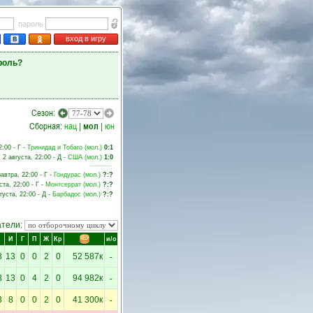
пароль
вход в игру
роль?
Сезон:
Сборная:
нац
|
мол
|
юн
:00 - Г -
Тринидад и Тобаго (мол.)
0:1
2 августа, 22:00 - Д -
США (мол.)
1:0
завтра, 22:00 - Г -
Гондурас (мол.)
?:?
ста, 22:00 - Г -
Монтсеррат (мол.)
?:?
густа, 22:00 - Д -
Барбадос (мол.)
?:?
атели:
И
Г
П
Ж
Кр
и/о
-
8
13
0
0
2
0
52 587к
-
8
13
0
4
2
0
94 982к
-
3
8
0
0
2
0
41 300к