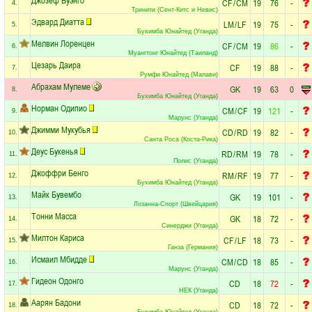
CF
/
CM
19
76
-
4.
Тринити (Сент-Китс и Невис)
Эдвард Диатта
LM
/
LF
19
75
-
5.
Бухимба Юнайтед (Уганда)
Мелвин Лоренцен
CF
/
CM
19
86
-
6.
Муангтонг Юнайтед (Таиланд)
Цезарь Даира
CF
19
88
-
7.
Румфи Юнайтед (Малави)
Абрахам Мулеме
GK
19
63
0
8.
Бухимба Юнайтед (Уганда)
Норман Одипио
CM
/
CF
19
121
-
9.
Марунс (Уганда)
Джимми Мукубья
CD
/
RD
19
82
-
10.
Санта Роса (Коста-Рика)
Деус Букенья
RD
/
RM
19
78
-
11.
Полис (Уганда)
Джоффри Бенго
RM
/
RF
19
77
-
12.
Бухимба Юнайтед (Уганда)
Майк Бувембо
GK
19
101
-
13.
Лозанна-Спорт (Швейцария)
Тонни Масса
GK
18
72
-
14.
Синерджи (Уганда)
Милтон Кариса
CF
/
LF
18
73
-
15.
Ганза (Германия)
Исмаил Мбидде
CM
/
CD
18
85
-
16.
Марунс (Уганда)
Гидеон Одонго
CD
18
72
-
17.
НЕК (Уганда)
Аарян Бадони
CD
18
72
-
18.
Бухимба Юнайтед (Уганда)