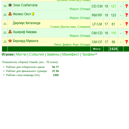
Энок Ссебаггала
CD
/
CM
19
121
-
19.
Марунс (Уганда)
Феликс Окот
RM
/
RF
19
123
-
20.
Марунс (Уганда)
Джулиус Китагенда
LF
/
LM
17
61
-
21.
Слован (Братислава, Словакия)
Ашираф Кавума
CM
/
CD
18
110
-
22.
Марунс (Уганда)
Бернард Муванга
CM
/
CF
17
56
-
23.
Пиплс Дифенс Форс (Уганда)
1926
Итого:
Игроки
|
Матчи
|
События
|
Замены
|
Манифест
|
Трофеи
11
Показатели сборной Уганды (юн., 78 сезон):
• Рейтинг для отборочного цикла:
56.77
• Рейтинг для финального турнира:
37.94
• Рейтинг силы команды (Vs):
1302