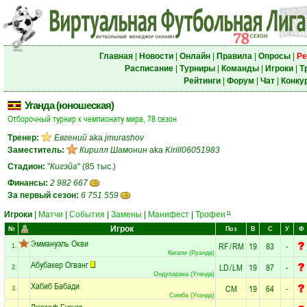
Главная
|
Новости
|
Онлайн
|
Правила
|
Опросы
|
Ре
Расписание
|
Турниры
|
Команды
|
Игроки
|
Т
Рейтинги
|
Форум
|
Чат
|
Конку
Уганда (юношеская)
Отборочный турнир к чемпионату мира, 78 сезон
Тренер:
Евгений
aka
jmurashov
Заместитель:
Кирилл Шамонин
aka
Kirill06051983
Стадион:
"
Кигэйа
" (85 тыс.)
Финансы:
2 982 667
За первый сезон:
6 751 559
Игроки
|
Матчи
|
События
|
Замены
|
Манифест
|
Трофеи
11
Игрок
№
Поз
В
С
У
Ф
Эммануэль Окви
RF
/
RM
19
83
-
1.
Кигали (Руанда)
Абубакер Огванг
LD
/
LM
19
87
-
2.
Ондупарака (Уганда)
Хабиб Бабади
CM
19
64
-
3.
Симба (Уганда)
Джозеф Буэнго